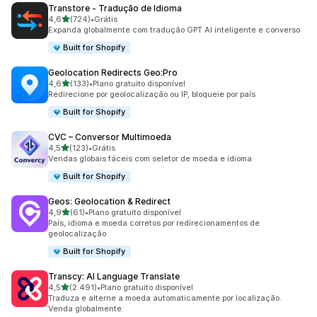
Transtore ‑ Tradução de Idioma
de 5 estrelas
4,6
(724)
•
Grátis
724 avaliações ao todo
Expanda globalmente com tradução GPT AI inteligente e converso
Built for Shopify
Geolocation Redirects Geo:Pro
de 5 estrelas
4,6
(133)
•
Plano gratuito disponível
133 avaliações ao todo
Redirecione por geolocalização ou IP, bloqueie por país
Built for Shopify
CVC – Conversor Multimoeda
de 5 estrelas
4,5
(123)
•
Grátis
123 avaliações ao todo
Vendas globais fáceis com seletor de moeda e idioma
Built for Shopify
Geos: Geolocation & Redirect
de 5 estrelas
4,9
(61)
•
Plano gratuito disponível
61 avaliações ao todo
País, idioma e moeda corretos por redirecionamentos de
geolocalização
Built for Shopify
Transcy: AI Language Translate
de 5 estrelas
4,5
(2.491)
•
Plano gratuito disponível
2491 avaliações ao todo
Traduza e alterne a moeda automaticamente por localização.
Venda globalmente.