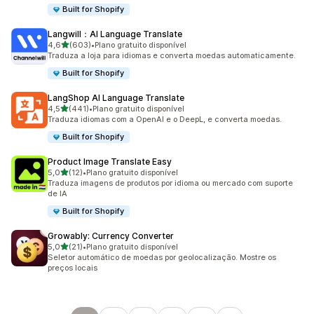
Built for Shopify
Langwill：AI Language Translate
de 5 estrelas
4,6
(603)
•
Plano gratuito disponível
603 avaliações ao todo
Traduza a loja para idiomas e converta moedas automaticamente.
Built for Shopify
LangShop AI Language Translate
de 5 estrelas
4,5
(441)
•
Plano gratuito disponível
441 avaliações ao todo
Traduza idiomas com a OpenAI e o DeepL, e converta moedas.
Built for Shopify
Product Image Translate Easy
de 5 estrelas
5,0
(12)
•
Plano gratuito disponível
12 avaliações ao todo
Traduza imagens de produtos por idioma ou mercado com suporte
de IA
Built for Shopify
Growably: Currency Converter
de 5 estrelas
5,0
(21)
•
Plano gratuito disponível
21 avaliações ao todo
Seletor automático de moedas por geolocalização. Mostre os
preços locais