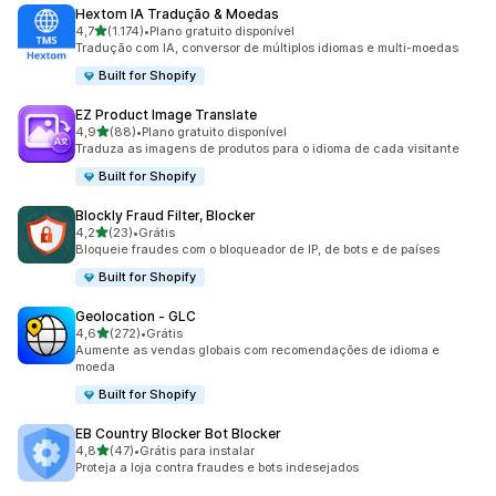
Hextom IA Tradução & Moedas
de 5 estrelas
4,7
(1.174)
•
Plano gratuito disponível
1174 avaliações ao todo
Tradução com IA, conversor de múltiplos idiomas e multi-moedas
Built for Shopify
EZ Product Image Translate
de 5 estrelas
4,9
(88)
•
Plano gratuito disponível
88 avaliações ao todo
Traduza as imagens de produtos para o idioma de cada visitante
Built for Shopify
Blockly Fraud Filter, Blocker
de 5 estrelas
4,2
(23)
•
Grátis
23 avaliações ao todo
Bloqueie fraudes com o bloqueador de IP, de bots e de países
Built for Shopify
Geolocation ‑ GLC
de 5 estrelas
4,6
(272)
•
Grátis
272 avaliações ao todo
Aumente as vendas globais com recomendações de idioma e
moeda
Built for Shopify
EB Country Blocker Bot Blocker
de 5 estrelas
4,8
(47)
•
Grátis para instalar
47 avaliações ao todo
Proteja a loja contra fraudes e bots indesejados