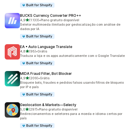
Built for Shopify
BUCKS Currency Converter PRO++
de 5 estrelas
4,9
(1.133)
•
Plano gratuito disponível
1133 avaliações ao todo
Seletor multimoeda ilimitado por geolocalização com análise de
dados por IA
Built for Shopify
EA • Auto Language Translate
de 5 estrelas
4,8
(95)
•
Grátis
95 avaliações ao todo
Traduza a loja e os apps automaticamente com o Google Translate
Built for Shopify
MIDA Fraud Filter, Bot Blocker
de 5 estrelas
4,9
(209)
•
Grátis
209 avaliações ao todo
Bloqueie bots, fraudes e pedidos falsos usando filtros de bloqueio
por IP e país
Built for Shopify
Geolocation & Markets—Selecty
de 5 estrelas
5,0
(297)
•
Plano gratuito disponível
297 avaliações ao todo
Redirecionamentos e seletores para a moeda e idioma certos por
país
Built for Shopify