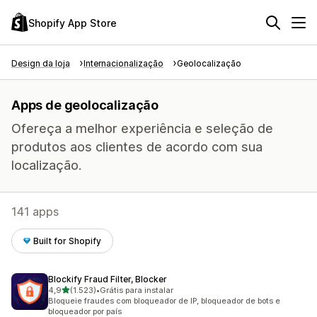
Shopify App Store
Design da loja
Internacionalização
Geolocalização
Apps de geolocalização
Ofereça a melhor experiência e seleção de
produtos aos clientes de acordo com sua
localização.
141 apps
Built for Shopify
Blockify Fraud Filter, Blocker
de 5 estrelas
4,9
(1.523)
•
Grátis para instalar
1523 avaliações ao todo
Bloqueie fraudes com bloqueador de IP, bloqueador de bots e
bloqueador por país