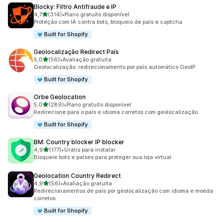
Blocky: Filtro Antifraude e IP
de 5 estrelas
4,7
(314)
•
Plano gratuito disponível
314 avaliações ao todo
Proteção com IA contra bots, bloqueio de país e captcha
Built for Shopify
Geolocalização Redirect País
de 5 estrelas
5,0
(56)
•
Avaliação gratuita
56 avaliações ao todo
Geolocalização: redirecionamento por país automático GeoIP
Built for Shopify
Orbe Geolocation
de 5 estrelas
5,0
(289)
•
Plano gratuito disponível
289 avaliações ao todo
Redirecione para o país e idioma corretos com geolocalização.
Built for Shopify
BM: Country blocker IP blocker
de 5 estrelas
4,9
(177)
•
Grátis para instalar
177 avaliações ao todo
Bloqueie bots e países para proteger sua loja virtual
Geolocation Country Redirect
de 5 estrelas
4,9
(56)
•
Avaliação gratuita
56 avaliações ao todo
Redirecionamentos de país por geolocalização com idioma e moeda
corretos
Built for Shopify