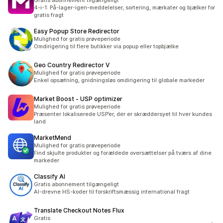
Gratis abonnement tilgængeligt
4-i-1: På-lager-igen-meddelelser, sortering, mærkater og bjælker for
gratis fragt
Easy Popup Store Redirector
Mulighed for gratis prøveperiode
Omdirigering til flere butikker via popup eller topbjælke
Geo Country Redirector V
Mulighed for gratis prøveperiode
Enkel opsætning, gnidningsløs omdirigering til globale markeder
Market Boost ‑ USP optimizer
Mulighed for gratis prøveperiode
Præsenter lokaliserede USP’er, der er skræddersyet til hver kundes
land
MarketMend
Mulighed for gratis prøveperiode
Find skjulte produkter og forældede oversættelser på tværs af dine
markeder
Classify AI
Gratis abonnement tilgængeligt
AI-drevne HS-koder til forskriftsmæssig international fragt
Translate Checkout Notes Flux
Gratis