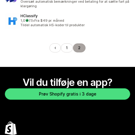
Oversæt automatisk bemærkninger ved betaling for at sætte fart på
klargøring
HClassify
ud af 5 stjerner
1,0
(1)
•
Fra $49 pr. måned
1 anmeldelser i alt
Tildel automatisk HS-koder til produkter
1
2
Vil du tilføje en app?
Prøv Shopify gratis i 3 dage