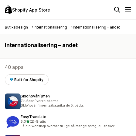
Shopify App Store
Butiksdesign
Internationalisering
Internationalisering – andet
Internationalisering – andet
40 apps
Built for Shopify
Skloňování jmen
Zkušební verze zdarma
Skloňování jmen zákazníku do 5. pádu.
EasyTranslate
ud af 5 stjerner
5,0
(2)
•
Gratis
2 anmeldelser i alt
Få din webshop oversat til lige så mange sprog, du ønsker