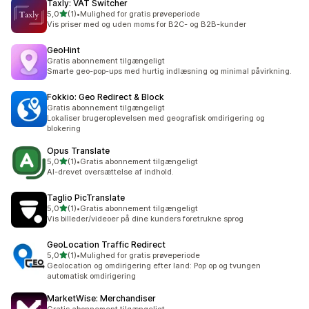
Taxly: VAT Switcher
ud af 5 stjerner
5,0
(1)
•
Mulighed for gratis prøveperiode
1 anmeldelser i alt
Vis priser med og uden moms for B2C- og B2B-kunder
GeoHint
Gratis abonnement tilgængeligt
Smarte geo-pop-ups med hurtig indlæsning og minimal påvirkning.
Fokkio: Geo Redirect & Block
Gratis abonnement tilgængeligt
Lokaliser brugeroplevelsen med geografisk omdirigering og
blokering
Opus Translate
ud af 5 stjerner
5,0
(1)
•
Gratis abonnement tilgængeligt
1 anmeldelser i alt
AI-drevet oversættelse af indhold.
Taglio PicTranslate
ud af 5 stjerner
5,0
(1)
•
Gratis abonnement tilgængeligt
1 anmeldelser i alt
Vis billeder/videoer på dine kunders foretrukne sprog
GeoLocation Traffic Redirect
ud af 5 stjerner
5,0
(1)
•
Mulighed for gratis prøveperiode
1 anmeldelser i alt
Geolocation og omdirigering efter land: Pop op og tvungen
automatisk omdirigering
MarketWise: Merchandiser