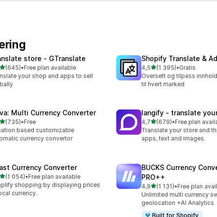
ering
anslate store ‑ GTranslate
Shopify Translate & A
av 5 stjerner
av 5 stjerner
(645)
•
Free plan available
4,5
(1 395)
•
Gratis
alt 645 omtaler
Totalt 1395 omtaler
nslate your shop and apps to sell
Oversett og tilpass innhold
bally
til hvert marked
va: Multi Currency Converter
langify ‑ translate you
av 5 stjerner
av 5 stjerner
(735)
•
Free
4,7
(679)
•
Free plan avail
alt 735 omtaler
Totalt 679 omtaler
ation based customizable
Translate your store and th
omatic currency convertor
apps, text and images.
ast Currency Converter
BUCKS Currency Conve
av 5 stjerner
(1 054)
•
Free plan available
PRO++
alt 1054 omtaler
plify shopping by displaying prices
av 5 stjerner
4,9
(1 131)
•
Free plan avai
Totalt 1131 omtaler
local currency.
Unlimited multi currency s
geolocation +AI Analytics
Built for Shopify