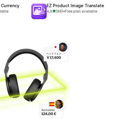
 Currency
EZ Product Image Translate
av 5 stjerner
lable
4,9
(88)
•
Free plan available
Totalt 88 omtaler