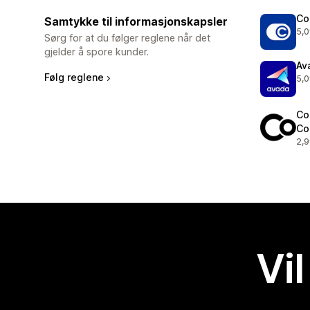
Co
Samtykke til informasjonskapsler
5,0
Tot
Sørg for at du følger reglene når det
gjelder å spore kunder.
Av
Følg reglene
5,0
Tot
Co
Co
2,9
Tot
Vil