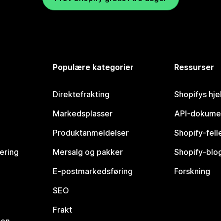
Populære kategorier
Ressurser
Direktefrakting
Shopifys hje
Markedsplasser
API-dokume
Produktanmeldelser
Shopify-fel
vering
Mersalg og pakker
Shopify-blo
E-postmarkedsføring
Forskning
SEO
Frakt