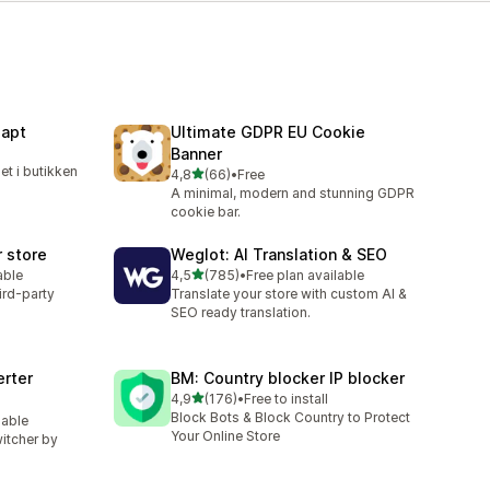
dapt
Ultimate GDPR EU Cookie
Banner
et i butikken
av 5 stjerner
4,8
(66)
•
Free
Totalt 66 omtaler
A minimal, modern and stunning GDPR
cookie bar.
r store
Weglot: AI Translation & SEO
av 5 stjerner
able
4,5
(785)
•
Free plan available
Totalt 785 omtaler
ird-party
Translate your store with custom AI &
SEO ready translation.
rter
BM: Country blocker IP blocker
av 5 stjerner
4,9
(176)
•
Free to install
Totalt 176 omtaler
Block Bots & Block Country to Protect
lable
Your Online Store
witcher by