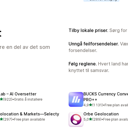
t
Tilby lokale priser.
Sørg for 
Unngå feilforsendelser.
Vær 
are en del av det som
forsendelser.
Følg reglene.
Hvert land har 
knyttet til samsvar.
Lab – AI Oversetter
BUCKS Currency Conve
av 5 stjerner
(922)
•
Gratis å installere
PRO++
alt 922 omtaler
av 5 stjerner
4,9
(1 131)
•
Free plan avai
Totalt 1131 omtaler
olocation & Markets—Selecty
Orbe Geolocation
av 5 stjerner
av 5 stjerner
(297)
•
Free plan available
5,0
(289)
•
Free plan avail
alt 297 omtaler
Totalt 289 omtaler