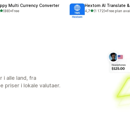
ppy Multi Currency Converter
Hextom AI Translate &
av 5 stjerner
av 5 stjerner
(88)
•
Free
4,7
(1 172)
•
Free plan avai
alt 88 omtaler
Totalt 1172 omtaler
 alle land, fra
e priser i lokale valutaer.