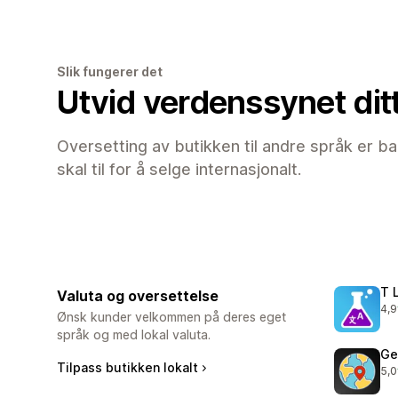
Slik fungerer det
Utvid verdenssynet dit
Oversetting av butikken til andre språk er b
skal til for å selge internasjonalt.
T 
Valuta og oversettelse
4,9
Tot
Ønsk kunder velkommen på deres eget
språk og med lokal valuta.
Ge
Tilpass butikken lokalt
5,0
Tot