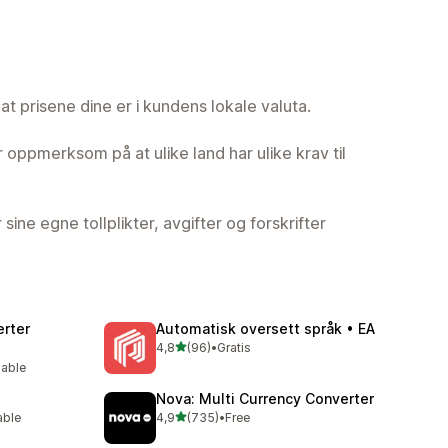
at prisene dine er i kundens lokale valuta.
oppmerksom på at ulike land har ulike krav til
sine egne tollplikter, avgifter og forskrifter
rter
Automatisk oversett språk • EA
av 5 stjerner
4,8
(96)
•
Gratis
Totalt 96 omtaler
lable
Nova: Multi Currency Converter
av 5 stjerner
able
4,9
(735)
•
Free
Totalt 735 omtaler