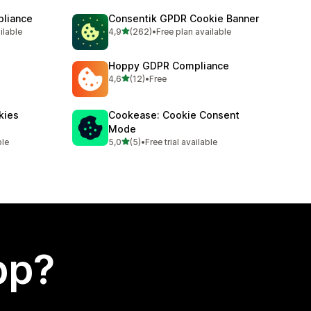
liance
Consentik GPDR Cookie Banner
av 5 stjerner
ilable
4,9
(262)
•
Free plan available
Totalt 262 omtaler
Hoppy GDPR Compliance
av 5 stjerner
4,6
(12)
•
Free
Totalt 12 omtaler
kies
Cookease: Cookie Consent
Mode
av 5 stjerner
ble
5,0
(5)
•
Free trial available
Totalt 5 omtaler
app?