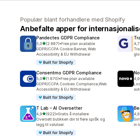
Populær blant forhandlere med Shopify
Anbefalte apper for internasjonalis
Pandectes GDPR Compliance
Tr
av 5 stjerner
5,0
(2 887)
•
Free plan available
4,7
Totalt 2887 omtaler
Tot
GDPR/CCPA Cookie Banner, Web
Tra
Accessibility & EU Withdrawal
glo
Built for Shopify
Consentmo GDPR Compliance
No
av 5 stjerner
5,0
(1 870)
•
Free plan available
4,9
Totalt 1870 omtaler
Tot
GDPR/CCPA Cookies Compliance,Web
Loc
Accessibility & EU Withdrawal
aut
Built for Shopify
T Lab – AI Oversetter
Be
av 5 stjerner
4,9
(922)
•
Gratis å installere
4,6
Totalt 922 omtaler
Tot
Oversett butikken din til flere språk og
Sim
legg til valutaer.
in 
Built for Shopify