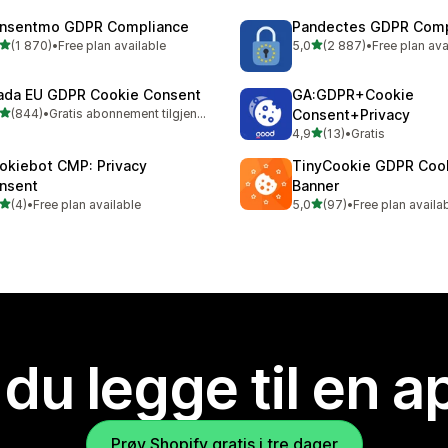
nsentmo GDPR Compliance
Pandectes GDPR Comp
av 5 stjerner
av 5 stjerner
(1 870)
•
Free plan available
5,0
(2 887)
•
Free plan ava
alt 1870 omtaler
Totalt 2887 omtaler
ada EU GDPR Cookie Consent
GA:GDPR+Cookie
av 5 stjerner
(844)
•
Gratis abonnement tilgjengelig
Consent+Privacy
alt 844 omtaler
av 5 stjerner
4,9
(13)
•
Gratis
Totalt 13 omtaler
okiebot CMP: Privacy
TinyCookie GDPR Coo
nsent
Banner
av 5 stjerner
av 5 stjerner
(4)
•
Free plan available
5,0
(97)
•
Free plan availa
alt 4 omtaler
Totalt 97 omtaler
 du legge til en 
Prøv Shopify gratis i tre dager