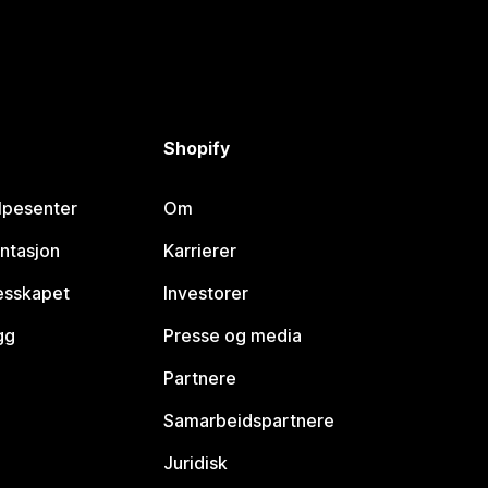
Shopify
lpesenter
Om
ntasjon
Karrierer
lesskapet
Investorer
gg
Presse og media
Partnere
Samarbeidspartnere
Juridisk