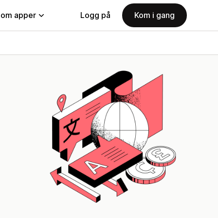
nom apper
Logg på
Kom i gang