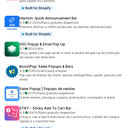
para upsell no carrinho
Built for Shopify
Hextom: Quick Announcement Bar
de 5 estrelas
4,9
(2.220)
•
Plano gratuito disponível
2220 avaliações ao todo
Promova ofertas e notificações em um banner personalizado.
Built for Shopify
GSC Popup & Email Pop Up
de 5 estrelas
4,7
(8)
•
Grátis
8 avaliações ao todo
Faça upsell com pop-up de e-mail e janela de pop-up de intenção
de saída com desconto
BoostPop: Sales Popups & Bars
de 5 estrelas
4,8
(174)
•
Grátis para instalar
174 avaliações ao todo
Pop-ups da Roleta da Sorte, barras inteligentes, upsell: preços com
limite
Sales Popup | Popups de vendas
de 5 estrelas
4,7
(417)
•
Plano gratuito disponível
417 avaliações ao todo
Colete emails, divulgue cupons, promoções, novidades e mais!
STKY ‑ Sticky Add To Cart Bar
de 5 estrelas
4,8
(441)
•
Plano gratuito disponível
441 avaliações ao todo
Cresça com a barra Adicionar ao carrinho fixa, o botão de compra
rápida e o carrinho fixo