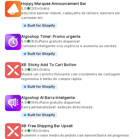
Hoppy Marquee Announcement Bar
de 5 estrelas
5,0
(30)
•
Grátis
30 avaliações ao todo
Adicione banner rolável, cabeçalho de letreiro, banners em
carrossel etc.
Built for Shopify
Algoshop Timer: Promo urgente
de 5 estrelas
5,0
(83)
•
Plano gratuito disponível
83 avaliações ao todo
Contador inteligente cria urgência e aumenta as vendas
Built for Shopify
XB: Sticky Add To Cart Button
de 5 estrelas
4,9
(28)
•
Grátis
28 avaliações ao todo
Mostre um carrinho flutuante com cronômetro de contagem
regressiva e botão de compra rápida
Built for Shopify
Algoshop AI Barra Inteligente
de 5 estrelas
4,9
(94)
•
Plano gratuito disponível
94 avaliações ao todo
Barra personalizável: exibição direcionada
Built for Shopify
XB: Free Shipping Bar Upsell
de 5 estrelas
4,8
(16)
•
Grátis
16 avaliações ao todo
Aumente o valor médio do pedido com banner/barra de progresso