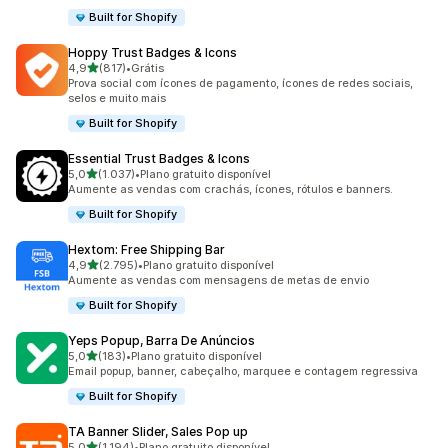
Built for Shopify
Hoppy Trust Badges & Icons
de 5 estrelas
4,9
(817)
•
Grátis
817 avaliações ao todo
Prova social com ícones de pagamento, ícones de redes sociais,
selos e muito mais
Built for Shopify
Essential Trust Badges & Icons
de 5 estrelas
5,0
(1.037)
•
Plano gratuito disponível
1037 avaliações ao todo
Aumente as vendas com crachás, ícones, rótulos e banners.
Built for Shopify
Hextom: Free Shipping Bar
de 5 estrelas
4,9
(2.795)
•
Plano gratuito disponível
2795 avaliações ao todo
Aumente as vendas com mensagens de metas de envio
Built for Shopify
Yeps Popup, Barra De Anúncios
de 5 estrelas
5,0
(183)
•
Plano gratuito disponível
183 avaliações ao todo
Email popup, banner, cabeçalho, marquee e contagem regressiva
Built for Shopify
TA Banner Slider, Sales Pop up
de 5 estrelas
5,0
(1.194)
•
Plano gratuito disponível