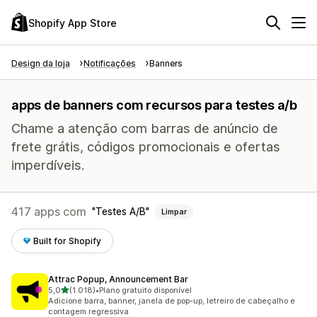
Shopify App Store
Design da loja
Notificações
Banners
apps de banners com recursos para testes a/b
Chame a atenção com barras de anúncio de
frete grátis, códigos promocionais e ofertas
imperdíveis.
417 apps com
Testes A/B
Limpar
Built for Shopify
Attrac Popup, Announcement Bar
de 5 estrelas
5,0
(1.018)
•
Plano gratuito disponível
1018 avaliações ao todo
Adicione barra, banner, janela de pop-up, letreiro de cabeçalho e
contagem regressiva