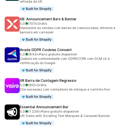
retirada da UE
Built for Shopify
XB: Announcement Bars & Banner
de 5 estrelas
5,0
(101)
•
Grátis
101 avaliações ao todo
Impulsione as vendas com barras de comunicados, letreiros e
banners em carrossel
Built for Shopify
Avada GDPR Cookies Consent
de 5 estrelas
5,0
(843)
•
Plano gratuito disponível
843 avaliações ao todo
Cookies em conformidade com GDPR/CCPA com GCM v2 e
certificação do Google
Built for Shopify
VR Barra de Contagem Regressiv
de 5 estrelas
5,0
(80)
•
Grátis
80 avaliações ao todo
Crie escassez com contadores de estoque e carrinho fixo
Built for Shopify
Essential Announcement Bar
de 5 estrelas
5,0
(1.226)
•
Plano gratuito disponível
1226 avaliações ao todo
Lift Sales with Scrolling Text Marquee & Carousel Banner
Built for Shopify