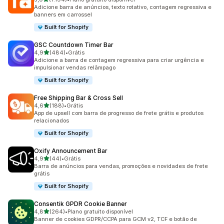
1194 avaliações ao todo
Adicione barra de anúncios, texto rotativo, contagem regressiva e
banners em carrossel
Built for Shopify
GSC Countdown Timer Bar
de 5 estrelas
4,9
(484)
•
Grátis
484 avaliações ao todo
Adicione a barra de contagem regressiva para criar urgência e
impulsionar vendas relâmpago
Built for Shopify
Free Shipping Bar & Cross Sell
de 5 estrelas
4,6
(188)
•
Grátis
188 avaliações ao todo
App de upsell com barra de progresso de frete grátis e produtos
relacionados
Built for Shopify
Oxify Announcement Bar
de 5 estrelas
4,9
(44)
•
Grátis
44 avaliações ao todo
Barra de anúncios para vendas, promoções e novidades de frete
grátis
Built for Shopify
Consentik GPDR Cookie Banner
de 5 estrelas
4,8
(264)
•
Plano gratuito disponível
264 avaliações ao todo
Banner de cookies GDPR/CCPA para GCM v2, TCF e botão de