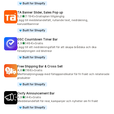
Built for Shopify
TA Banner Slider, Sales Pop up
av 5 stjärnor
5,0
(1 194)
•
Gratisplan tillgänglig
1194 recensioner totalt
Lägg till meddelandefält, rullande text, nedräkning,
karusellbannrar
Built for Shopify
GSC Countdown Timer Bar
av 5 stjärnor
4,9
(484)
•
Gratis
484 recensioner totalt
Lägg till ett nedräkningsfält för att skapa brådska och öka
försäljningen vid blixtreor
Built for Shopify
Free Shipping Bar & Cross Sell
av 5 stjärnor
4,6
(188)
•
Gratis
188 recensioner totalt
Merförsäljningsapp med förloppsindikator för fri frakt och relaterade
produkter
Built for Shopify
Oxify Announcement Bar
av 5 stjärnor
4,9
(44)
•
Gratis
44 recensioner totalt
Meddelandefält för reor, kampanjer och nyheter om fri frakt
Built for Shopify