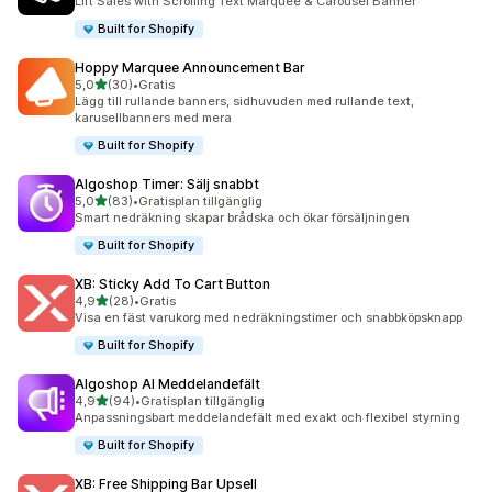
Lift Sales with Scrolling Text Marquee & Carousel Banner
Built for Shopify
Hoppy Marquee Announcement Bar
av 5 stjärnor
5,0
(30)
•
Gratis
30 recensioner totalt
Lägg till rullande banners, sidhuvuden med rullande text,
karusellbanners med mera
Built for Shopify
Algoshop Timer: Sälj snabbt
av 5 stjärnor
5,0
(83)
•
Gratisplan tillgänglig
83 recensioner totalt
Smart nedräkning skapar brådska och ökar försäljningen
Built for Shopify
XB: Sticky Add To Cart Button
av 5 stjärnor
4,9
(28)
•
Gratis
28 recensioner totalt
Visa en fäst varukorg med nedräkningstimer och snabbköpsknapp
Built for Shopify
Algoshop AI Meddelandefält
av 5 stjärnor
4,9
(94)
•
Gratisplan tillgänglig
94 recensioner totalt
Anpassningsbart meddelandefält med exakt och flexibel styrning
Built for Shopify
XB: Free Shipping Bar Upsell