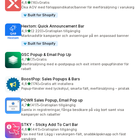
av 5 stjärnor
4,8
(16)
•
Gratis
16 recensioner totalt
Öka AOV med förloppsindikator/banner för merförsäljning i varukorg
Built for Shopify
Hextom: Quick Announcement Bar
av 5 stjärnor
4,9
(2 220)
•
Gratisplan tillgänglig
2220 recensioner totalt
Marknadsför kampanjer och aviseringar på en anpassad banner
Built for Shopify
GSC Popup & Email Pop Up
av 5 stjärnor
4,7
(7)
•
Gratis
7 recensioner totalt
Merförsäljning med e-postpopup och exit intent-popupfönster för
rabatt
BoostPop: Sales Popups & Bars
av 5 stjärnor
4,8
(174)
•
Gratis att installera
174 recensioner totalt
Popup-fönster med lyckohjul, smarta fält, merförsäljning – pristak
POWR Sales Popup, Email Pop up
av 5 stjärnor
4,7
(417)
•
Gratisplan tillgänglig
417 recensioner totalt
Samla in registreringar, fånga besökare på väg bort samt visa
kampanjer och rabatter
STKY ‑ Sticky Add To Cart Bar
av 5 stjärnor
4,8
(441)
•
Gratisplan tillgänglig
441 recensioner totalt
Väx med fäst Lägg i varukorgen-fält, snabbköpsknapp och fäst
varukorg