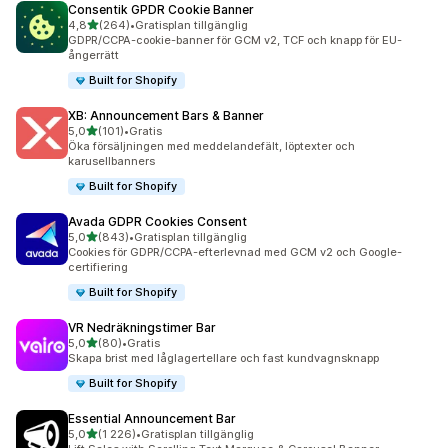
Consentik GPDR Cookie Banner
av 5 stjärnor
4,8
(264)
•
Gratisplan tillgänglig
264 recensioner totalt
GDPR/CCPA-cookie-banner för GCM v2, TCF och knapp för EU-
ångerrätt
Built for Shopify
XB: Announcement Bars & Banner
av 5 stjärnor
5,0
(101)
•
Gratis
101 recensioner totalt
Öka försäljningen med meddelandefält, löptexter och
karusellbanners
Built for Shopify
Avada GDPR Cookies Consent
av 5 stjärnor
5,0
(843)
•
Gratisplan tillgänglig
843 recensioner totalt
Cookies för GDPR/CCPA-efterlevnad med GCM v2 och Google-
certifiering
Built for Shopify
VR Nedräkningstimer Bar
av 5 stjärnor
5,0
(80)
•
Gratis
80 recensioner totalt
Skapa brist med låglagertellare och fast kundvagnsknapp
Built for Shopify
Essential Announcement Bar
av 5 stjärnor
5,0
(1 226)
•
Gratisplan tillgänglig
1226 recensioner totalt