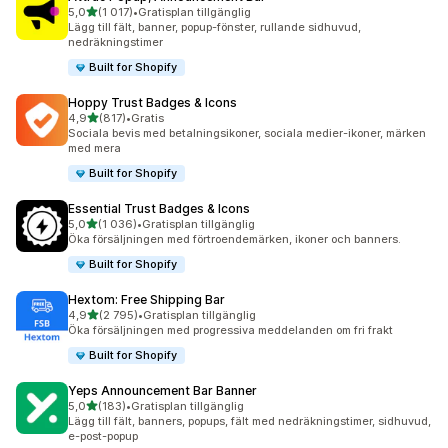
av 5 stjärnor
5,0
(1 017)
•
Gratisplan tillgänglig
1017 recensioner totalt
Lägg till fält, banner, popup-fönster, rullande sidhuvud,
nedräkningstimer
Built for Shopify
Hoppy Trust Badges & Icons
av 5 stjärnor
4,9
(817)
•
Gratis
817 recensioner totalt
Sociala bevis med betalningsikoner, sociala medier-ikoner, märken
med mera
Built for Shopify
Essential Trust Badges & Icons
av 5 stjärnor
5,0
(1 036)
•
Gratisplan tillgänglig
1036 recensioner totalt
Öka försäljningen med förtroendemärken, ikoner och banners.
Built for Shopify
Hextom: Free Shipping Bar
av 5 stjärnor
4,9
(2 795)
•
Gratisplan tillgänglig
2795 recensioner totalt
Öka försäljningen med progressiva meddelanden om fri frakt
Built for Shopify
Yeps Announcement Bar Banner
av 5 stjärnor
5,0
(183)
•
Gratisplan tillgänglig
183 recensioner totalt
Lägg till fält, banners, popups, fält med nedräkningstimer, sidhuvud,
e-post-popup