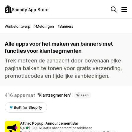
Shopify App Store
Winkelontwerp
Meldingen
Banners
Alle apps voor het maken van banners met
functies voor klantsegmenten
Trek meteen de aandacht door bovenaan elke
pagina balken te tonen voor gratis verzending,
promotiecodes en tijdelijke aanbiedingen.
416 apps met
Klantsegmenten
Wissen
Built for Shopify
Attrac Popup, Announcement Bar
van 5 sterren
5,0
(1.019)
•
Gratis abonnement beschikbaar
1019 recensies in totaal