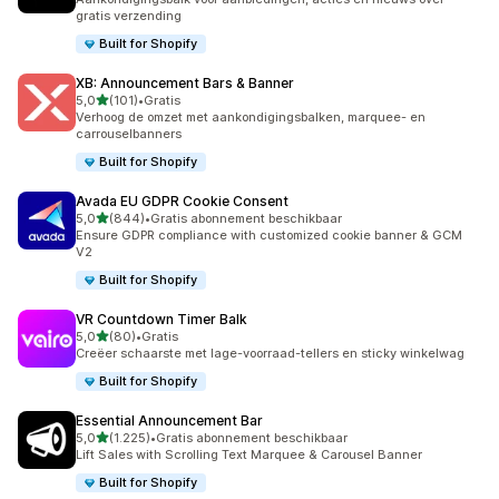
gratis verzending
Built for Shopify
XB: Announcement Bars & Banner
van 5 sterren
5,0
(101)
•
Gratis
101 recensies in totaal
Verhoog de omzet met aankondigingsbalken, marquee- en
carrouselbanners
Built for Shopify
Avada EU GDPR Cookie Consent
van 5 sterren
5,0
(844)
•
Gratis abonnement beschikbaar
844 recensies in totaal
Ensure GDPR compliance with customized cookie banner & GCM
V2
Built for Shopify
VR Countdown Timer Balk
van 5 sterren
5,0
(80)
•
Gratis
80 recensies in totaal
Creëer schaarste met lage-voorraad-tellers en sticky winkelwag
Built for Shopify
Essential Announcement Bar
van 5 sterren
5,0
(1.225)
•
Gratis abonnement beschikbaar
1225 recensies in totaal
Lift Sales with Scrolling Text Marquee & Carousel Banner
Built for Shopify