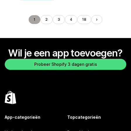
1
2
3
4
18
Wil je een app toevoegen?
Probeer Shopify 3 dagen gratis
App-categorieën
Topcategorieën