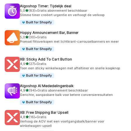
Algoshop Timer: Tijdelijk deal
van 5 sterren
5,0
(83)
•
Gratis abonnement beschikbaar
83 recensies in totaal
Slimme timer creëert urgentie en verhoogt de verkoop
Built for Shopify
Hoppy Announcement Bar, Banner
van 5 sterren
5,0
(30)
•
Gratis
30 recensies in totaal
Promoot flitsverkopen met lichtkrant-carrouselbanners en meer
Built for Shopify
XB: Sticky Add To Cart Button
van 5 sterren
4,9
(27)
•
Gratis
27 recensies in totaal
Toon een sticky winkelwagen met afteltimer en snelle koopknop
Built for Shopify
Algoshop AI Mededelingenbalk
van 5 sterren
4,9
(94)
•
Gratis abonnement beschikbaar
94 recensies in totaal
Gerichte, aanpasbare balk voor betere conversieresultaten
Built for Shopify
XB: Free Shipping Bar Upsell
van 5 sterren
4,8
(16)
•
Gratis
16 recensies in totaal
Verhoog de AOV met een voortgangsbalk/banner voor
winkelwagen-upsell