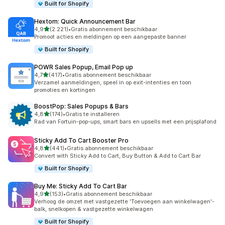
Built for Shopify
Hextom: Quick Announcement Bar
van 5 sterren
4,9
(2.221)
•
Gratis abonnement beschikbaar
2221 recensies in totaal
Promoot acties en meldingen op een aangepaste banner
Built for Shopify
POWR Sales Popup, Email Pop up
van 5 sterren
4,7
(417)
•
Gratis abonnement beschikbaar
417 recensies in totaal
Verzamel aanmeldingen, speel in op exit-intenties en toon
promoties en kortingen
BoostPop: Sales Popups & Bars
van 5 sterren
4,8
(174)
•
Gratis te installeren
174 recensies in totaal
Rad van Fortuin-pop-ups, smart bars en upsells met een prijsplafond
Sticky Add To Cart Booster Pro
van 5 sterren
4,8
(441)
•
Gratis abonnement beschikbaar
441 recensies in totaal
Convert with Sticky Add to Cart, Buy Button & Add to Cart Bar
Built for Shopify
Buy Me: Sticky Add To Cart Bar
van 5 sterren
4,9
(153)
•
Gratis abonnement beschikbaar
153 recensies in totaal
Verhoog de omzet met vastgezette 'Toevoegen aan winkelwagen'-
balk, snelkopen & vastgezette winkelwagen
Built for Shopify