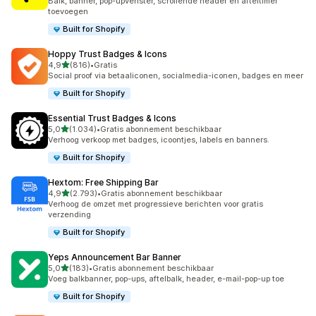
Balk, banner, pop-upvenster, scrollende header en afteltimer
toevoegen
Built for Shopify
Hoppy Trust Badges & Icons
van 5 sterren
4,9
(816)
•
Gratis
816 recensies in totaal
Social proof via betaaliconen, socialmedia-iconen, badges en meer
Built for Shopify
Essential Trust Badges & Icons
van 5 sterren
5,0
(1.034)
•
Gratis abonnement beschikbaar
1034 recensies in totaal
Verhoog verkoop met badges, icoontjes, labels en banners.
Built for Shopify
Hextom: Free Shipping Bar
van 5 sterren
4,9
(2.793)
•
Gratis abonnement beschikbaar
2793 recensies in totaal
Verhoog de omzet met progressieve berichten voor gratis
verzending
Built for Shopify
Yeps Announcement Bar Banner
van 5 sterren
5,0
(183)
•
Gratis abonnement beschikbaar
183 recensies in totaal
Voeg balkbanner, pop-ups, aftelbalk, header, e-mail-pop-up toe
Built for Shopify