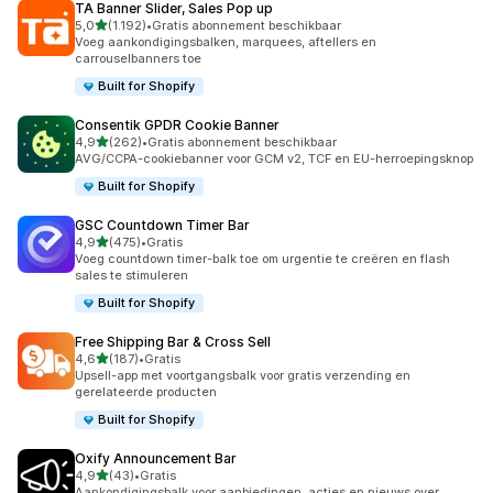
TA Banner Slider, Sales Pop up
van 5 sterren
5,0
(1.192)
•
Gratis abonnement beschikbaar
1192 recensies in totaal
Voeg aankondigingsbalken, marquees, aftellers en
carrouselbanners toe
Built for Shopify
Consentik GPDR Cookie Banner
van 5 sterren
4,9
(262)
•
Gratis abonnement beschikbaar
262 recensies in totaal
AVG/CCPA-cookiebanner voor GCM v2, TCF en EU-herroepingsknop
Built for Shopify
GSC Countdown Timer Bar
van 5 sterren
4,9
(475)
•
Gratis
475 recensies in totaal
Voeg countdown timer-balk toe om urgentie te creëren en flash
sales te stimuleren
Built for Shopify
Free Shipping Bar & Cross Sell
van 5 sterren
4,6
(187)
•
Gratis
187 recensies in totaal
Upsell-app met voortgangsbalk voor gratis verzending en
gerelateerde producten
Built for Shopify
Oxify Announcement Bar
van 5 sterren
4,9
(43)
•
Gratis
43 recensies in totaal
Aankondigingsbalk voor aanbiedingen, acties en nieuws over