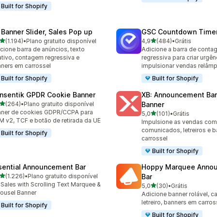
Built for Shopify
 Banner Slider, Sales Pop up
GSC Countdown Timer
de 5 estrelas
de 5 estrelas
(1.194)
•
Plano gratuito disponível
4,9
(484)
•
Grátis
4 avaliações ao todo
484 avaliações ao todo
cione barra de anúncios, texto
Adicione a barra de cont
ativo, contagem regressiva e
regressiva para criar urgên
ners em carrossel
impulsionar vendas relâm
Built for Shopify
Built for Shopify
nsentik GPDR Cookie Banner
XB: Announcement Bar
de 5 estrelas
(264)
•
Plano gratuito disponível
Banner
 avaliações ao todo
ner de cookies GDPR/CCPA para
de 5 estrelas
5,0
(101)
•
Grátis
101 avaliações ao todo
 v2, TCF e botão de retirada da UE
Impulsione as vendas com
comunicados, letreiros e 
Built for Shopify
carrossel
Built for Shopify
sential Announcement Bar
Hoppy Marquee Anno
de 5 estrelas
(1.226)
•
Plano gratuito disponível
Bar
6 avaliações ao todo
t Sales with Scrolling Text Marquee &
de 5 estrelas
5,0
(30)
•
Grátis
30 avaliações ao todo
ousel Banner
Adicione banner rolável, c
letreiro, banners em carross
Built for Shopify
Built for Shopify