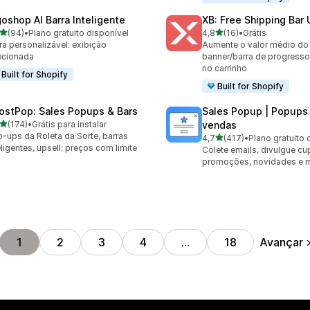
goshop AI Barra Inteligente
XB: Free Shipping Bar 
de 5 estrelas
de 5 estrelas
(94)
•
Plano gratuito disponível
4,8
(16)
•
Grátis
avaliações ao todo
16 avaliações ao todo
ra personalizável: exibição
Aumente o valor médio d
ecionada
banner/barra de progresso
no carrinho
Built for Shopify
Built for Shopify
ostPop: Sales Popups & Bars
Sales Popup | Popups
de 5 estrelas
(174)
•
Grátis para instalar
vendas
 avaliações ao todo
-ups da Roleta da Sorte, barras
de 5 estrelas
4,7
(417)
•
Plano gratuito 
417 avaliações ao todo
eligentes, upsell: preços com limite
Colete emails, divulgue cu
promoções, novidades e m
Avançar
1
2
3
4
…
18