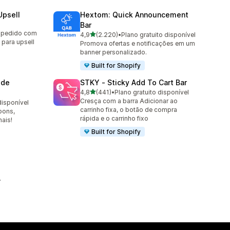
Upsell
Hextom: Quick Announcement
Bar
o pedido com
de 5 estrelas
4,9
(2.220)
•
Plano gratuito disponível
2220 avaliações ao todo
 para upsell
Promova ofertas e notificações em um
banner personalizado.
Built for Shopify
 de
STKY ‑ Sticky Add To Cart Bar
de 5 estrelas
4,8
(441)
•
Plano gratuito disponível
441 avaliações ao todo
Cresça com a barra Adicionar ao
disponível
carrinho fixa, o botão de compra
pons,
rápida e o carrinho fixo
ais!
Built for Shopify