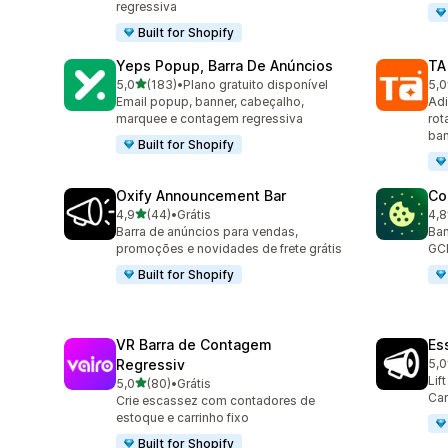
regressiva
Built for Shopify
Yeps Popup, Barra De Anúncios
TA
de 5 estrelas
5,0
(183)
•
Plano gratuito disponível
5,0
183 avaliações ao todo
119
Email popup, banner, cabeçalho,
Adi
marquee e contagem regressiva
rot
ban
Built for Shopify
Oxify Announcement Bar
Co
de 5 estrelas
4,9
(44)
•
Grátis
4,8
44 avaliações ao todo
264
Barra de anúncios para vendas,
Ban
promoções e novidades de frete grátis
GCM
Built for Shopify
VR Barra de Contagem
Es
Regressiv
5,0
122
Lif
de 5 estrelas
5,0
(80)
•
Grátis
80 avaliações ao todo
Car
Crie escassez com contadores de
estoque e carrinho fixo
Built for Shopify