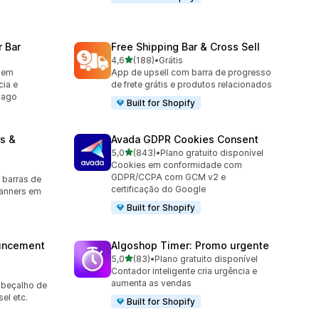
 Bar
Free Shipping Bar & Cross Sell
de 5 estrelas
4,6
(188)
•
Grátis
188 avaliações ao todo
agem
App de upsell com barra de progresso
cia e
de frete grátis e produtos relacionados
pago
Built for Shopify
s &
Avada GDPR Cookies Consent
de 5 estrelas
5,0
(843)
•
Plano gratuito disponível
843 avaliações ao todo
Cookies em conformidade com
GDPR/CCPA com GCM v2 e
 barras de
certificação do Google
banners em
Built for Shopify
uncement
Algoshop Timer: Promo urgente
de 5 estrelas
5,0
(83)
•
Plano gratuito disponível
83 avaliações ao todo
Contador inteligente cria urgência e
aumenta as vendas
abeçalho de
el etc.
Built for Shopify