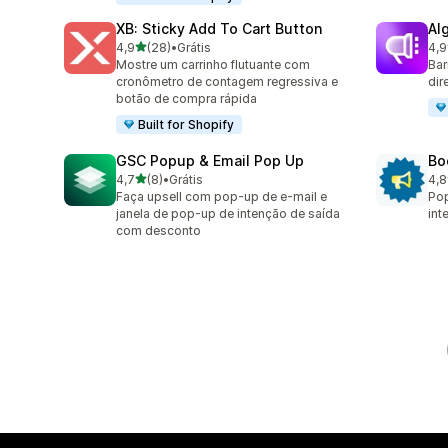
XB: Sticky Add To Cart Button
Al
de 5 estrelas
4,9
(28)
•
Grátis
4,9
28 avaliações ao todo
94 
Mostre um carrinho flutuante com
Bar
cronômetro de contagem regressiva e
dir
botão de compra rápida
Built for Shopify
GSC Popup & Email Pop Up
Bo
de 5 estrelas
4,7
(8)
•
Grátis
4,8
8 avaliações ao todo
174
Faça upsell com pop-up de e-mail e
Pop
janela de pop-up de intenção de saída
int
com desconto