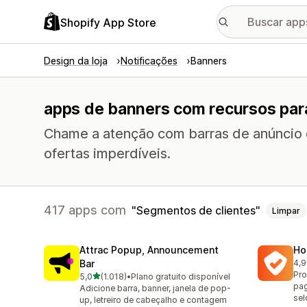
Shopify App Store
Design da loja
Notificações
Banners
apps de banners com recursos par
Chame a atenção com barras de anúncio d
ofertas imperdíveis.
417 apps com
Segmentos de clientes
Limpar
Attrac Popup, Announcement
Ho
Bar
4,9
817
Pro
de 5 estrelas
5,0
(1.018)
•
Plano gratuito disponível
1018 avaliações ao todo
pag
Adicione barra, banner, janela de pop-
sel
up, letreiro de cabeçalho e contagem