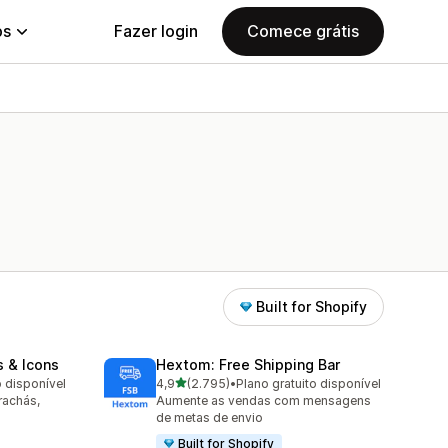
ps
Fazer login
Comece grátis
Built for Shopify
s & Icons
Hextom: Free Shipping Bar
de 5 estrelas
o disponível
4,9
(2.795)
•
Plano gratuito disponível
2795 avaliações ao todo
rachás,
Aumente as vendas com mensagens
de metas de envio
Built for Shopify