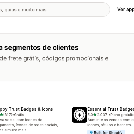
Ver ap
a segmentos de clientes
e frete grátis, códigos promocionais e
ppy Trust Badges & Icons
Essential Trust Badge
de 5 estrelas
de 5 estrelas
(817)
•
Grátis
5,0
(1.037)
•
Plano gratuit
 avaliações ao todo
1037 avaliações ao todo
va social com ícones de
Aumente as vendas com c
amento, ícones de redes sociais,
ícones, rótulos e banners.
os e muito mais
Built for Shopify