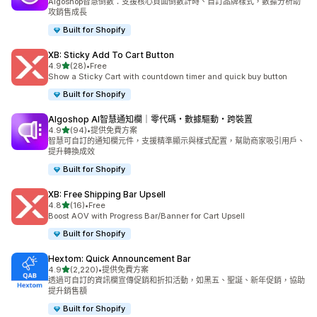
Algoshop智慧倒數：支援核心頁面倒數計時、自訂品牌樣式，數據分析助
攻銷售成長
Built for Shopify
XB: Sticky Add To Cart Button
滿分 5 顆星
4.9
(28)
•
Free
共有 28 則評價
Show a Sticky Cart with countdown timer and quick buy button
Built for Shopify
Algoshop AI智慧通知欄｜零代碼・數據驅動・跨裝置
滿分 5 顆星
4.9
(94)
•
提供免費方案
共有 94 則評價
智慧可自訂的通知欄元件，支援精準顯示與樣式配置，幫助商家吸引用戶、
提升轉換成效
Built for Shopify
XB: Free Shipping Bar Upsell
滿分 5 顆星
4.8
(16)
•
Free
共有 16 則評價
Boost AOV with Progress Bar/Banner for Cart Upsell
Built for Shopify
Hextom: Quick Announcement Bar
滿分 5 顆星
4.9
(2,220)
•
提供免費方案
共有 2220 則評價
透過可自訂的資訊欄宣傳促銷和折扣活動，如黑五、聖誕、新年促銷，協助
提升銷售額
Built for Shopify