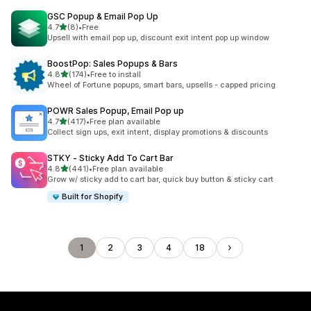
GSC Popup & Email Pop Up
滿分 5 顆星
4.7
(8)
•
Free
共有 8 則評價
Upsell with email pop up, discount exit intent pop up window
BoostPop: Sales Popups & Bars
滿分 5 顆星
4.8
(174)
•
Free to install
共有 174 則評價
Wheel of Fortune popups, smart bars, upsells - capped pricing
POWR Sales Popup, Email Pop up
滿分 5 顆星
4.7
(417)
•
Free plan available
共有 417 則評價
Collect sign ups, exit intent, display promotions & discounts
STKY ‑ Sticky Add To Cart Bar
滿分 5 顆星
4.8
(441)
•
Free plan available
共有 441 則評價
Grow w/ sticky add to cart bar, quick buy button & sticky cart
Built for Shopify
1
2
3
4
18