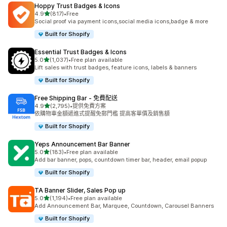
Hoppy Trust Badges & Icons
滿分 5 顆星
4.9
(817)
•
Free
共有 817 則評價
Social proof via payment icons,social media icons,badge & more
Built for Shopify
Essential Trust Badges & Icons
滿分 5 顆星
5.0
(1,037)
•
Free plan available
共有 1037 則評價
Lift sales with trust badges, feature icons, labels & banners
Built for Shopify
Free Shipping Bar ‑ 免費配送
滿分 5 顆星
4.9
(2,795)
•
提供免費方案
共有 2795 則評價
依購物車金額遞進式提醒免郵門檻 提高客單價及銷售額
Built for Shopify
Yeps Announcement Bar Banner
滿分 5 顆星
5.0
(183)
•
Free plan available
共有 183 則評價
Add bar banner, pops, countdown timer bar, header, email popup
Built for Shopify
TA Banner Slider, Sales Pop up
滿分 5 顆星
5.0
(1,194)
•
Free plan available
共有 1194 則評價
Add Announcement Bar, Marquee, Countdown, Carousel Banners
Built for Shopify