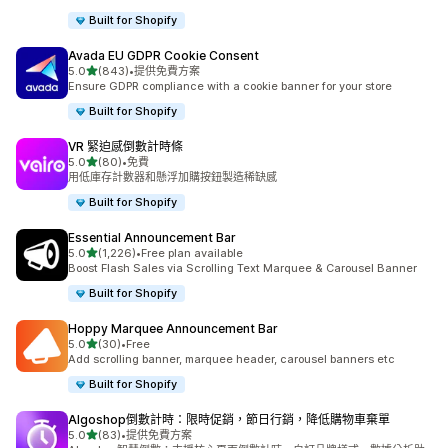
Built for Shopify
Avada EU GDPR Cookie Consent
滿分 5 顆星
5.0
(843)
•
提供免費方案
共有 843 則評價
Ensure GDPR compliance with a cookie banner for your store
Built for Shopify
VR 緊迫感倒數計時條
滿分 5 顆星
5.0
(80)
•
免費
共有 80 則評價
用低庫存計數器和懸浮加購按鈕製造稀缺感
Built for Shopify
Essential Announcement Bar
滿分 5 顆星
5.0
(1,226)
•
Free plan available
共有 1226 則評價
Boost Flash Sales via Scrolling Text Marquee & Carousel Banner
Built for Shopify
Hoppy Marquee Announcement Bar
滿分 5 顆星
5.0
(30)
•
Free
共有 30 則評價
Add scrolling banner, marquee header, carousel banners etc
Built for Shopify
Algoshop倒數計時：限時促銷，節日行銷，降低購物車棄單
滿分 5 顆星
5.0
(83)
•
提供免費方案
共有 83 則評價