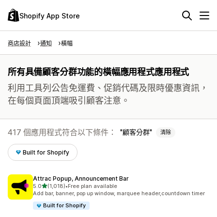
Shopify App Store
商店設計
通知
橫幅
所有具備顧客分群功能的橫幅應用程式應用程式
利用工具列公告免運費、促銷代碼及限時優惠資訊，
在每個頁面頂端吸引顧客注意。
417 個應用程式符合以下條件：
顧客分群
清除
Built for Shopify
Attrac Popup, Announcement Bar
滿分 5 顆星
5.0
(1,018)
•
Free plan available
共有 1018 則評價
Add bar, banner, pop up window, marquee header,countdown timer
Built for Shopify