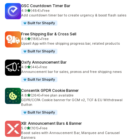
GSC Countdown Timer Bar
滿分 5 顆星
4.9
(484)
•
Free
共有 484 則評價
Add countdown timer bar to create urgency & boost flash sales
Built for Shopify
Free Shipping Bar & Cross Sell
滿分 5 顆星
4.6
(188)
•
Free
共有 188 則評價
Upsell App with free shipping progress bar, related products
Built for Shopify
Oxify Announcement Bar
滿分 5 顆星
4.9
(44)
•
Free
共有 44 則評價
Announcement bar for sales, promos and free shipping news
Built for Shopify
Consentik GPDR Cookie Banner
滿分 5 顆星
4.8
(264)
•
Free plan available
共有 264 則評價
GDPR/CCPA Cookie banner for GCM v2, TCF & EU Withdrawal
Button
Built for Shopify
XB: Announcement Bars & Banner
滿分 5 顆星
5.0
(101)
•
Free
共有 101 則評價
Boost sales with Annoucement Bar, Marquee and Carousel
Banners