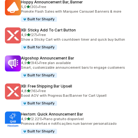
Hoppy Announcement Bar, Banner
de 5 estrelas
5,0
(30)
•
Free
30 total de avaliações
Promote Flash Sales with Marquee Carousel Banners & more
Built for Shopify
XB: Sticky Add To Cart Button
de 5 estrelas
4,9
(27)
•
Free
27 total de avaliações
Show a Sticky Cart with countdown timer and quick buy button
Built for Shopify
Algoshop Announcement Bar
de 5 estrelas
4,9
(94)
•
Free plan available
94 total de avaliações
Smart, customizable announcement bars to engage customers
Built for Shopify
XB: Free Shipping Bar Upsell
de 5 estrelas
4,8
(16)
•
Free
16 total de avaliações
Boost AOV with Progress Bar/Banner for Cart Upsell
Built for Shopify
Hextom: Quick Announcement Bar
de 5 estrelas
4,9
(2.221)
•
Plano gratuito disponível
2221 total de avaliações
Promova ofertas e notificações num banner personalizado
Built for Shopify