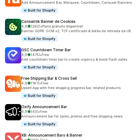
Add Announcement Bar, Marquee, Countdown, Carousel Banners
Built for Shopify
Consentik Banner de Cookies
de 5 estrelas
4,9
(262)
•
Plano gratuito disponível
262 total de avaliações
Banner GDPR: GCM v2, TCF certificado & botão de retirada da UE
Built for Shopify
GSC Countdown Timer Bar
de 5 estrelas
4,9
(475)
•
Free
475 total de avaliações
Add countdown timer bar to create urgency & boost flash sales
Built for Shopify
Free Shipping Bar & Cross Sell
de 5 estrelas
4,6
(187)
•
Free
187 total de avaliações
Upsell App with free shipping progress bar, related products
Built for Shopify
Oxify Announcement Bar
de 5 estrelas
4,9
(43)
•
Free
43 total de avaliações
Announcement bar for sales, promos and free shipping news
Built for Shopify
XB: Announcement Bars & Banner
de 5 estrelas