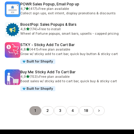
POWR Sales Popup, Email Pop up
de 5 estrelas
4,7
(417)
•
Free plan available
417 total de avaliações
Collect sign ups, exit intent, display promotions & discounts
BoostPop: Sales Popups & Bars
de 5 estrelas
4,8
(174)
•
Free to install
174 total de avaliações
Wheel of Fortune popups, smart bars, upsells - capped pricing
STKY ‑ Sticky Add To Cart Bar
de 5 estrelas
4,8
(441)
•
Free plan available
441 total de avaliações
Grow w/ sticky add to cart bar, quick buy button & sticky cart
Built for Shopify
Buy Me: Sticky Add To Cart Bar
de 5 estrelas
4,9
(153)
•
Free plan available
153 total de avaliações
Boost sales w/ sticky add to cart bar, quick buy & sticky cart
Built for Shopify
1
2
3
4
18