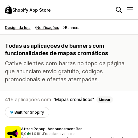
Shopify App Store
Design da loja
Notificações
Banners
Todas as aplicações de banners com
funcionalidades de mapas cromáticos
Cative clientes com barras no topo da página
que anunciam envio gratuito, códigos
promocionais e ofertas atempadas.
416 aplicações com
Mapas cromáticos
Limpar
Built for Shopify
Attrac Popup, Announcement Bar
de 5 estrelas
5,0
(1.018)
•
Free plan available
1018 total de avaliações