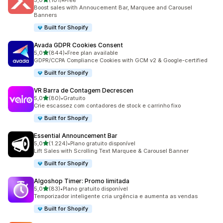
5,0
(101)
•
Free
101 total de avaliações
Boost sales with Annoucement Bar, Marquee and Carousel
Banners
Built for Shopify
Avada GDPR Cookies Consent
de 5 estrelas
5,0
(844)
•
Free plan available
844 total de avaliações
GDPR/CCPA Compliance Cookies with GCM v2 & Google-certified
Built for Shopify
VR Barra de Contagem Decrescen
de 5 estrelas
5,0
(80)
•
Gratuito
80 total de avaliações
Crie escassez com contadores de stock e carrinho fixo
Built for Shopify
Essential Announcement Bar
de 5 estrelas
5,0
(1.224)
•
Plano gratuito disponível
1224 total de avaliações
Lift Sales with Scrolling Text Marquee & Carousel Banner
Built for Shopify
Algoshop Timer: Promo limitada
de 5 estrelas
5,0
(83)
•
Plano gratuito disponível
83 total de avaliações
Temporizador inteligente cria urgência e aumenta as vendas
Built for Shopify