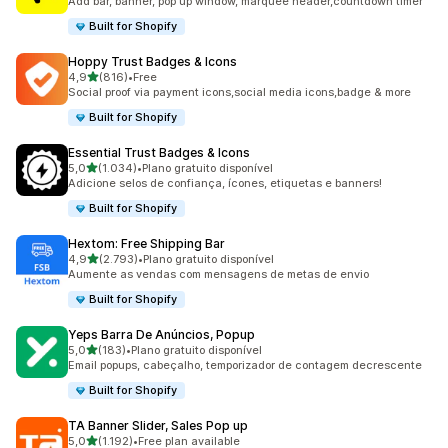
Add bar, banner, pop up window, marquee header,countdown timer
Built for Shopify
Hoppy Trust Badges & Icons
de 5 estrelas
4,9
(816)
•
Free
816 total de avaliações
Social proof via payment icons,social media icons,badge & more
Built for Shopify
Essential Trust Badges & Icons
de 5 estrelas
5,0
(1.034)
•
Plano gratuito disponível
1034 total de avaliações
Adicione selos de confiança, ícones, etiquetas e banners!
Built for Shopify
Hextom: Free Shipping Bar
de 5 estrelas
4,9
(2.793)
•
Plano gratuito disponível
2793 total de avaliações
Aumente as vendas com mensagens de metas de envio
Built for Shopify
Yeps Barra De Anúncios, Popup
de 5 estrelas
5,0
(183)
•
Plano gratuito disponível
183 total de avaliações
Email popups, cabeçalho, temporizador de contagem decrescente
Built for Shopify
TA Banner Slider, Sales Pop up
de 5 estrelas
5,0
(1.192)
•
Free plan available
1192 total de avaliações