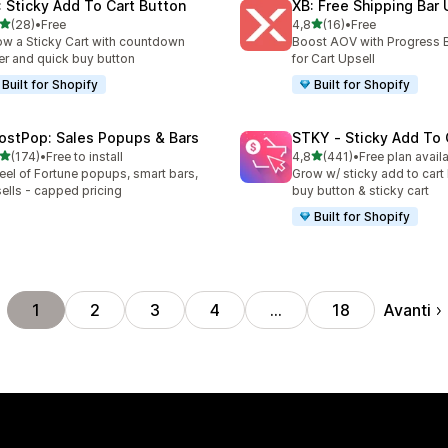
: Sticky Add To Cart Button
XB: Free Shipping Bar 
stelle su 5
stelle su 5
(28)
•
Free
4,8
(16)
•
Free
recensioni totali
16 recensioni totali
w a Sticky Cart with countdown
Boost AOV with Progress 
er and quick buy button
for Cart Upsell
Built for Shopify
Built for Shopify
ostPop: Sales Popups & Bars
STKY ‑ Sticky Add To 
stelle su 5
stelle su 5
(174)
•
Free to install
4,8
(441)
•
Free plan avail
 recensioni totali
441 recensioni totali
el of Fortune popups, smart bars,
Grow w/ sticky add to cart 
ells - capped pricing
buy button & sticky cart
Built for Shopify
Avanti
1
2
3
4
…
18