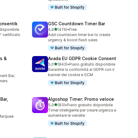
Built for Shopify
onsentik
GSC Countdown Timer Bar
stelle su 5
disponibile
4,9
(474)
•
Free
474 recensioni totali
certificato
Add countdown timer bar to create
urgency & boost flash sales
Built for Shopify
s &
Avada EU GDPR Cookie Consent
stelle su 5
5,0
(843)
•
Piano gratuito disponibile
843 recensioni totali
Garantire la conformità al GDPR con il
banner dei cookie e GCM
ent Bar,
ners
Built for Shopify
Bar,
Algoshop Timer: Promo veloce
stelle su 5
5,0
(83)
•
Piano gratuito disponibile
83 recensioni totali
Timer intelligente per creare urgenza e
aumentare le vendite
 Marquee
Built for Shopify