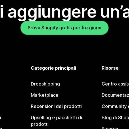
i aggiungere un’
Prova Shopify gratis per tre giorni
Categorie principali
Risorse
Dropshipping
Centro assi
Marketplace
Documentaz
Recensioni dei prodotti
Community d
i
Upselling e pacchetti di
Blog di Shop
prodotti
o
Ricerca