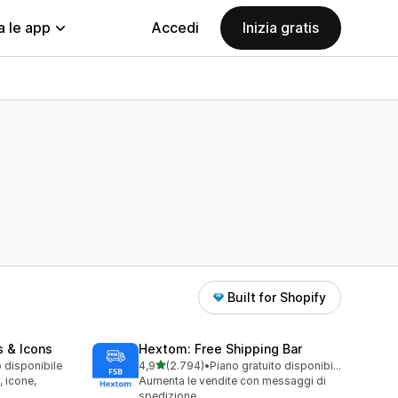
a le app
Accedi
Inizia gratis
Built for Shopify
s & Icons
Hextom: Free Shipping Bar
stelle su 5
o disponibile
4,9
(2.794)
•
Piano gratuito disponibile
2794 recensioni totali
, icone,
Aumenta le vendite con messaggi di
spedizione