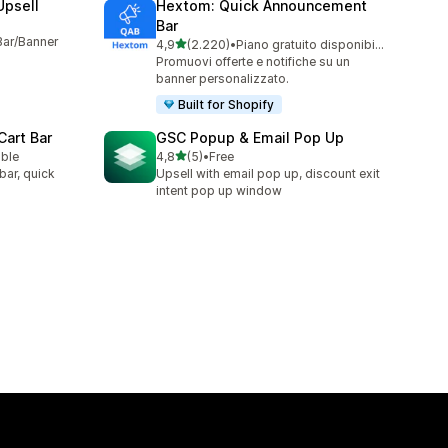
Upsell
Hextom: Quick Announcement
Bar
Bar/Banner
stelle su 5
4,9
(2.220)
•
Piano gratuito disponibile
2220 recensioni totali
Promuovi offerte e notifiche su un
banner personalizzato.
Built for Shopify
Cart Bar
GSC Popup & Email Pop Up
stelle su 5
able
4,8
(5)
•
Free
5 recensioni totali
bar, quick
Upsell with email pop up, discount exit
intent pop up window