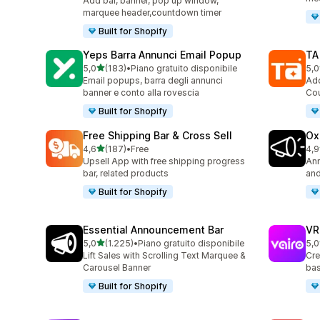
Add bar, banner, pop up window,
marquee header,countdown timer
Built for Shopify
Yeps Barra Annunci Email Popup
TA
stelle su 5
5,0
(183)
•
Piano gratuito disponibile
5,0
183 recensioni totali
119
Email popups, barra degli annunci
Add
banner e conto alla rovescia
Cou
Built for Shopify
Free Shipping Bar & Cross Sell
Ox
stelle su 5
4,6
(187)
•
Free
4,9
187 recensioni totali
43 
Upsell App with free shipping progress
Ann
bar, related products
and
Built for Shopify
Essential Announcement Bar
VR
stelle su 5
5,0
(1.225)
•
Piano gratuito disponibile
5,0
1225 recensioni totali
80 
Lift Sales with Scrolling Text Marquee &
Cre
Carousel Banner
bas
Built for Shopify