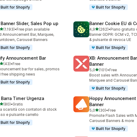
Built for Shopify
Built for Shopify
 Banner Slider, Sales Pop up
Banner Cookie EU di C
stelle su 5
stelle su 5
(1.193)
•
Free plan available
4,9
(262)
•
Piano gratuito 
3 recensioni totali
262 recensioni totali
 Announcement Bar, Marquee,
Banner GDPR: GCM v2, TCF 
ntdown, Carousel Banners
& pulsante di revoca UE
Built for Shopify
Built for Shopify
ify Announcement Bar
XB: Announcement Bar
stelle su 5
(43)
•
Free
Banner
recensioni totali
ouncement bar for sales, promos
stelle su 5
5,0
(101)
•
Free
101 recensioni totali
 free shipping news
Boost sales with Annoucem
Marquee and Carousel Ban
Built for Shopify
Built for Shopify
 Barra Timer Urgenza
Hoppy Announcement 
stelle su 5
(80)
•
Gratis
Banner
recensioni totali
a scarsità con contatori di stock
stelle su 5
5,0
(30)
•
Free
30 recensioni totali
so e pulsante carrello
Promote Flash Sales with
Carousel Banners & more
Built for Shopify
Built for Shopify