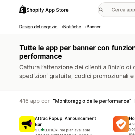
Shopify App Store
Design del negozio
Notifiche
Banner
Tutte le app per banner con funzion
performance
Cattura l’attenzione dei clienti all’inizio
spedizioni gratuite, codici promozionali e
416 app con
Monitoraggio delle performance
Attrac Popup, Announcement
Ho
Bar
4,9
816
Soc
stelle su 5
5,0
(1.018)
•
Free plan available
1018 recensioni totali
med