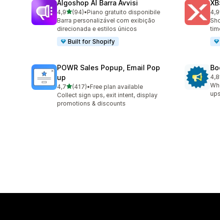
Algoshop AI Barra Avvisi
XB
stelle su 5
4,9
(94)
•
Piano gratuito disponibile
4,9
94 recensioni totali
28 
Barra personalizável com exibição
Sho
direcionada e estilos únicos
tim
Built for Shopify
POWR Sales Popup, Email Pop
Bo
up
4,8
174
Whe
stelle su 5
4,7
(417)
•
Free plan available
417 recensioni totali
ups
Collect sign ups, exit intent, display
promotions & discounts