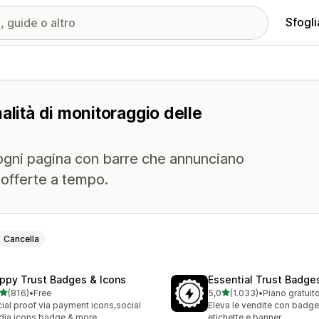
Sfogli
alità di monitoraggio delle
 di ogni pagina con barre che annunciano
 offerte a tempo.
Cancella
ppy Trust Badges & Icons
Essential Trust Badge
stelle su 5
stelle su 5
(816)
•
Free
5,0
(1.033)
•
Piano gratuit
 recensioni totali
1033 recensioni totali
ial proof via payment icons,social
Eleva le vendite con badge
ia icons,badge & more
etichette e banner