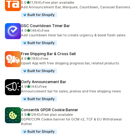
5つ星中
5.0
(1,194)
•
Free plan available
合計レビュー数：1194件
Add Announcement Bar, Marquee, Countdown, Carousel Banners
Built for Shopify
GSC Countdown Timer Bar
5つ星中
4.9
(484)
•
Free
合計レビュー数：484件
Add countdown timer bar to create urgency & boost flash sales
Built for Shopify
Free Shipping Bar & Cross Sell
5つ星中
4.6
(188)
•
Free
合計レビュー数：188件
Upsell App with free shipping progress bar, related products
Built for Shopify
Oxify Announcement Bar
5つ星中
4.9
(44)
•
Free
合計レビュー数：44件
Announcement bar for sales, promos and free shipping news
Built for Shopify
Consentik GPDR Cookie Banner
5つ星中
4.8
(264)
•
Free plan available
合計レビュー数：264件
GDPR/CCPA Cookie banner for GCM v2, TCF & EU Withdrawal
Button
Built for Shopify