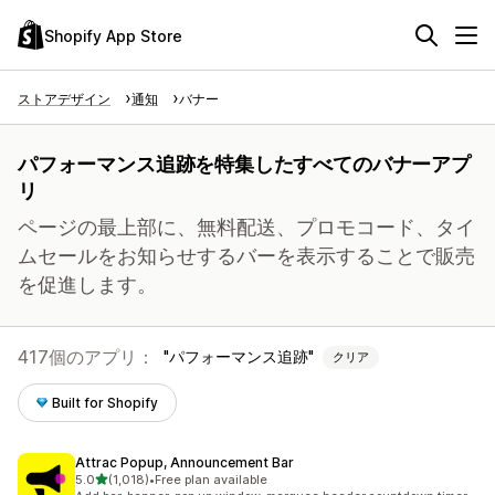
Shopify App Store
ストアデザイン
通知
バナー
パフォーマンス追跡を特集したすべてのバナーアプ
リ
ページの最上部に、無料配送、プロモコード、タイ
ムセールをお知らせするバーを表示することで販売
を促進します。
417個のアプリ：
パフォーマンス追跡
クリア
Built for Shopify
Attrac Popup, Announcement Bar
5つ星中
5.0
(1,018)
•
Free plan available
合計レビュー数：1018件