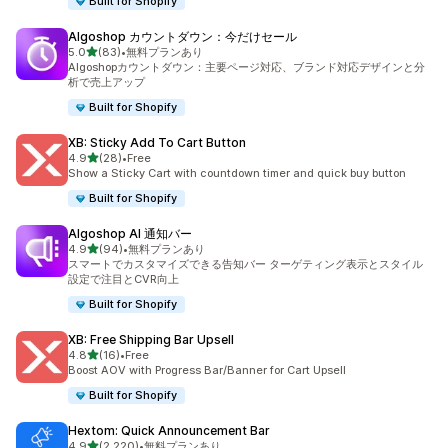
Built for Shopify
Algoshop カウントダウン：今だけセール
5つ星中
5.0
(83)
•
無料プランあり
合計レビュー数：83件
Algoshopカウントダウン：主要ページ対応、ブランド対応デザインと分
析で売上アップ
Built for Shopify
XB: Sticky Add To Cart Button
5つ星中
4.9
(28)
•
Free
合計レビュー数：28件
Show a Sticky Cart with countdown timer and quick buy button
Built for Shopify
Algoshop AI 通知バー
5つ星中
4.9
(94)
•
無料プランあり
合計レビュー数：94件
スマートでカスタマイズできる告知バー ターゲティング表示とスタイル
設定で注目とCVR向上
Built for Shopify
XB: Free Shipping Bar Upsell
5つ星中
4.8
(16)
•
Free
合計レビュー数：16件
Boost AOV with Progress Bar/Banner for Cart Upsell
Built for Shopify
Hextom: Quick Announcement Bar
5つ星中
4.9
(2,220)
•
無料プランあり