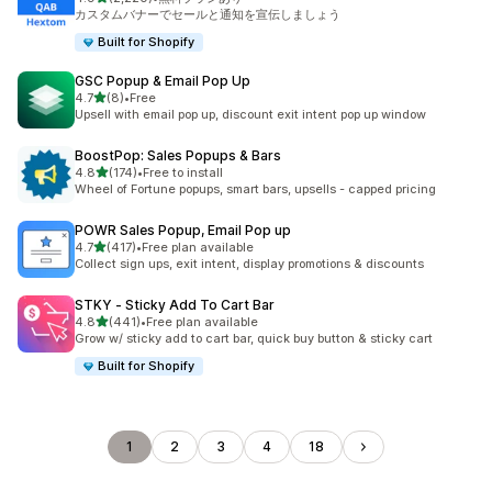
合計レビュー数：2220件
カスタムバナーでセールと通知を宣伝しましょう
Built for Shopify
GSC Popup & Email Pop Up
5つ星中
4.7
(8)
•
Free
合計レビュー数：8件
Upsell with email pop up, discount exit intent pop up window
BoostPop: Sales Popups & Bars
5つ星中
4.8
(174)
•
Free to install
合計レビュー数：174件
Wheel of Fortune popups, smart bars, upsells - capped pricing
POWR Sales Popup, Email Pop up
5つ星中
4.7
(417)
•
Free plan available
合計レビュー数：417件
Collect sign ups, exit intent, display promotions & discounts
STKY ‑ Sticky Add To Cart Bar
5つ星中
4.8
(441)
•
Free plan available
合計レビュー数：441件
Grow w/ sticky add to cart bar, quick buy button & sticky cart
Built for Shopify
1
2
3
4
18