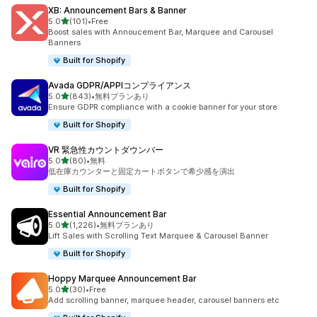
XB: Announcement Bars & Banner
5つ星中
5.0
(101)
•
Free
合計レビュー数：101件
Boost sales with Annoucement Bar, Marquee and Carousel
Banners
Built for Shopify
Avada GDPR/APPIコンプライアンス
5つ星中
5.0
(843)
•
無料プランあり
合計レビュー数：843件
Ensure GDPR compliance with a cookie banner for your store
Built for Shopify
VR 緊急性カウントダウンバー
5つ星中
5.0
(80)
•
無料
合計レビュー数：80件
低在庫カウンターと固定カートボタンで希少感を演出
Built for Shopify
Essential Announcement Bar
5つ星中
5.0
(1,226)
•
無料プランあり
合計レビュー数：1226件
Lift Sales with Scrolling Text Marquee & Carousel Banner
Built for Shopify
Hoppy Marquee Announcement Bar
5つ星中
5.0
(30)
•
Free
合計レビュー数：30件
Add scrolling banner, marquee header, carousel banners etc