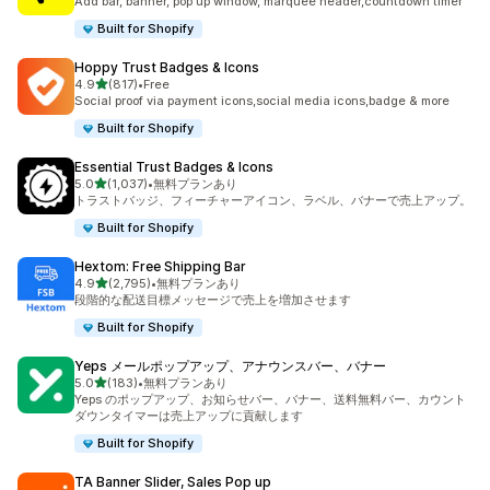
Add bar, banner, pop up window, marquee header,countdown timer
Built for Shopify
Hoppy Trust Badges & Icons
5つ星中
4.9
(817)
•
Free
合計レビュー数：817件
Social proof via payment icons,social media icons,badge & more
Built for Shopify
Essential Trust Badges & Icons
5つ星中
5.0
(1,037)
•
無料プランあり
合計レビュー数：1037件
トラストバッジ、フィーチャーアイコン、ラベル、バナーで売上アップ。
Built for Shopify
Hextom: Free Shipping Bar
5つ星中
4.9
(2,795)
•
無料プランあり
合計レビュー数：2795件
段階的な配送目標メッセージで売上を増加させます
Built for Shopify
Yeps メールポップアップ、アナウンスバー、バナー
5つ星中
5.0
(183)
•
無料プランあり
合計レビュー数：183件
Yeps のポップアップ、お知らせバー、バナー、送料無料バー、カウント
ダウンタイマーは売上アップに貢献します
Built for Shopify
TA Banner Slider, Sales Pop up