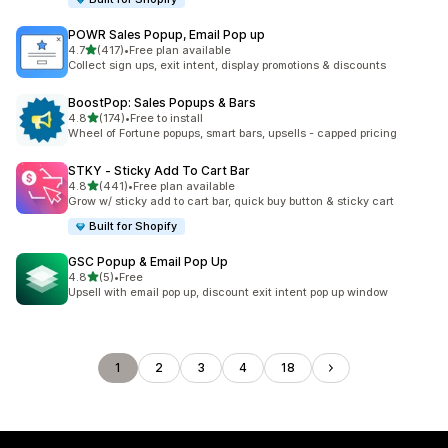
POWR Sales Popup, Email Pop up
별 5개 중
4.7
(417)
•
Free plan available
총 리뷰 417개
Collect sign ups, exit intent, display promotions & discounts
BoostPop: Sales Popups & Bars
별 5개 중
4.8
(174)
•
Free to install
총 리뷰 174개
Wheel of Fortune popups, smart bars, upsells - capped pricing
STKY ‑ Sticky Add To Cart Bar
별 5개 중
4.8
(441)
•
Free plan available
총 리뷰 441개
Grow w/ sticky add to cart bar, quick buy button & sticky cart
Built for Shopify
GSC Popup & Email Pop Up
별 5개 중
4.8
(5)
•
Free
총 리뷰 5개
Upsell with email pop up, discount exit intent pop up window
1
2
3
4
18