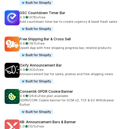
Built for Shopify
GSC Countdown Timer Bar
별 5개 중
4.9
(478)
•
Free
총 리뷰 478개
Add countdown timer bar to create urgency & boost flash sales
Built for Shopify
Free Shipping Bar & Cross Sell
별 5개 중
4.6
(187)
•
Free
총 리뷰 187개
Upsell App with free shipping progress bar, related products
Built for Shopify
Oxify Announcement Bar
별 5개 중
4.9
(43)
•
Free
총 리뷰 43개
Announcement bar for sales, promos and free shipping news
Built for Shopify
Consentik GPDR Cookie Banner
별 5개 중
4.8
(264)
•
Free plan available
총 리뷰 264개
GDPR/CCPA Cookie banner for GCM v2, TCF & EU Withdrawal
Button
Built for Shopify
XB: Announcement Bars & Banner
별 5개 중
5.0
(101)
•
Free
총 리뷰 101개