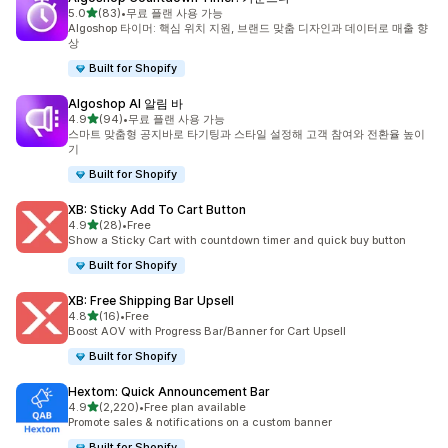
별 5개 중
5.0
(83)
•
무료 플랜 사용 가능
총 리뷰 83개
Algoshop 타이머: 핵심 위치 지원, 브랜드 맞춤 디자인과 데이터로 매출 향
상
Built for Shopify
Algoshop AI 알림 바
별 5개 중
4.9
(94)
•
무료 플랜 사용 가능
총 리뷰 94개
스마트 맞춤형 공지바로 타기팅과 스타일 설정해 고객 참여와 전환율 높이
기
Built for Shopify
XB: Sticky Add To Cart Button
별 5개 중
4.9
(28)
•
Free
총 리뷰 28개
Show a Sticky Cart with countdown timer and quick buy button
Built for Shopify
XB: Free Shipping Bar Upsell
별 5개 중
4.8
(16)
•
Free
총 리뷰 16개
Boost AOV with Progress Bar/Banner for Cart Upsell
Built for Shopify
Hextom: Quick Announcement Bar
별 5개 중
4.9
(2,220)
•
Free plan available
총 리뷰 2220개
Promote sales & notifications on a custom banner
Built for Shopify