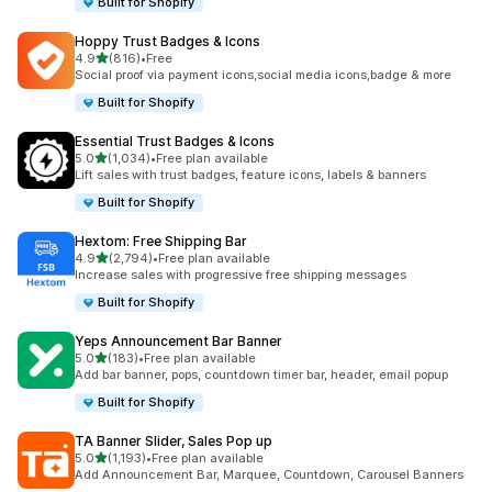
Built for Shopify
Hoppy Trust Badges & Icons
별 5개 중
4.9
(816)
•
Free
총 리뷰 816개
Social proof via payment icons,social media icons,badge & more
Built for Shopify
Essential Trust Badges & Icons
별 5개 중
5.0
(1,034)
•
Free plan available
총 리뷰 1034개
Lift sales with trust badges, feature icons, labels & banners
Built for Shopify
Hextom: Free Shipping Bar
별 5개 중
4.9
(2,794)
•
Free plan available
총 리뷰 2794개
Increase sales with progressive free shipping messages
Built for Shopify
Yeps Announcement Bar Banner
별 5개 중
5.0
(183)
•
Free plan available
총 리뷰 183개
Add bar banner, pops, countdown timer bar, header, email popup
Built for Shopify
TA Banner Slider, Sales Pop up
별 5개 중
5.0
(1,193)
•
Free plan available
총 리뷰 1193개
Add Announcement Bar, Marquee, Countdown, Carousel Banners