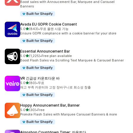
Boost sales with Annoucement Bar, Marquee and Carousel
Banners
Built for Shopify
Avada EU GDPR Cookie Consent
별 5개 중
5.0
(843)
•
무료 플랜 사용 가능
총 리뷰 843개
Ensure GDPR compliance with a cookie banner for your store
Built for Shopify
Essential Announcement Bar
별 5개 중
5.0
(1,225)
•
Free plan available
총 리뷰 1225개
Boost Flash Sales via Scrolling Text Marquee & Carousel Banner
Built for Shopify
VR 긴급성 카운트다운 바
별 5개 중
5.0
(80)
•
무료
총 리뷰 80개
재고 부족 카운터와 고정 장바구니로 희소성 창출
Built for Shopify
Hoppy Announcement Bar, Banner
별 5개 중
5.0
(30)
•
Free
총 리뷰 30개
Promote Flash Sales with Marquee Carousel Banners & more
Built for Shopify
Algoshop Countdown Timer: 카운트다