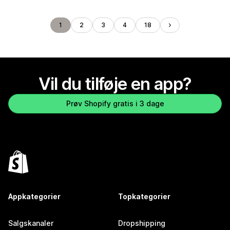
1
2
3
4
18
Vil du tilføje en app?
Prøv Shopify gratis i 3 dage
Appkategorier
Topkategorier
Salgskanaler
Dropshipping