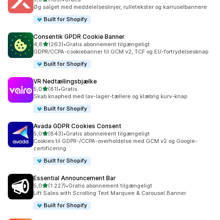
103 anmeldelser i alt
Øg salget med meddelelseslinjer, rulletekster og karruselbannere
Built for Shopify
Consentik GPDR Cookie Banner
ud af 5 stjerner
4,8
(263)
•
Gratis abonnement tilgængeligt
263 anmeldelser i alt
GDPR/CCPA-cookiebanner til GCM v2, TCF og EU-fortrydelsesknap
Built for Shopify
VR Nedtællingsbjælke
ud af 5 stjerner
5,0
(81)
•
Gratis
81 anmeldelser i alt
Skab knaphed med lav-lager-tællere og klæbrig kurv-knap
Built for Shopify
Avada GDPR Cookies Consent
ud af 5 stjerner
5,0
(843)
•
Gratis abonnement tilgængeligt
843 anmeldelser i alt
Cookies til GDPR-/CCPA-overholdelse med GCM v2 og Google-
certificering
Built for Shopify
Essential Announcement Bar
ud af 5 stjerner
5,0
(1.227)
•
Gratis abonnement tilgængeligt
1227 anmeldelser i alt
Lift Sales with Scrolling Text Marquee & Carousel Banner
Built for Shopify