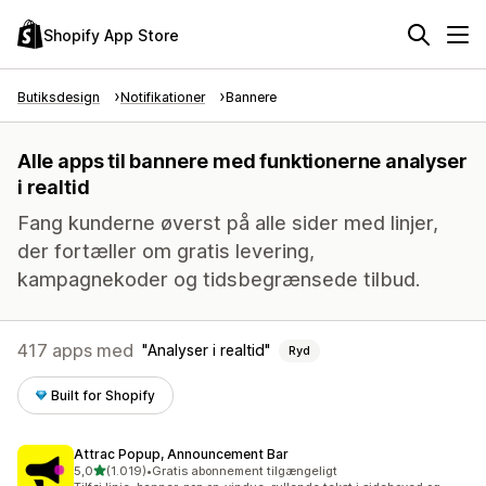
Shopify App Store
Butiksdesign
Notifikationer
Bannere
Alle apps til bannere med funktionerne analyser
i realtid
Fang kunderne øverst på alle sider med linjer,
der fortæller om gratis levering,
kampagnekoder og tidsbegrænsede tilbud.
417 apps med
Analyser i realtid
Ryd
Built for Shopify
Attrac Popup, Announcement Bar
ud af 5 stjerner
5,0
(1.019)
•
Gratis abonnement tilgængeligt
1019 anmeldelser i alt