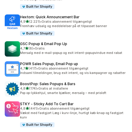
Built for Shopify
Hextom: Quick Announcement Bar
ud af 5 stjerner
4,9
(2.221)
•
Gratis abonnement tilgængeligt
2221 anmeldelser i alt
Fremhæv udsalg og meddelelser på et tilpasset banner
Built for Shopify
GSC Popup & Email Pop Up
ud af 5 stjerner
4,7
(8)
•
Gratis
8 anmeldelser i alt
Mersalg med e-mail-popup og exit intent-popupvindue med rabat
POWR Sales Popup, Email Pop up
ud af 5 stjerner
4,7
(417)
•
Gratis abonnement tilgængeligt
417 anmeldelser i alt
Indsaml tilmeldinger, brug exit intent, og vis kampagner og rabatter
BoostPop: Sales Popups & Bars
ud af 5 stjerner
4,8
(174)
•
Gratis at installere
174 anmeldelser i alt
Pop op-lykkehjul, smarte bjælker, mersalg – med prisloft
STKY ‑ Sticky Add To Cart Bar
ud af 5 stjerner
4,8
(441)
•
Gratis abonnement tilgængeligt
441 anmeldelser i alt
Vækst med fastgjort Læg i kurv-linje, hurtigt køb-knap og fastgjort
kurv
Built for Shopify