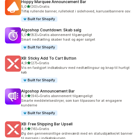
Hoppy Marquee Announcement Bar
ud af 5 stjerner
5,0
(30)
•
Gratis
30 anmeldelser i alt
Tilføj rullende banner, rulletekst i sidehoved, karruselbannere osv.
Built for Shopify
Algoshop Countdown: Skab salg
ud af 5 stjerner
5,0
(83)
•
Gratis abonnement tilgængeligt
83 anmeldelser i alt
Smart nedtælling skaber hast og øger salget
Built for Shopify
XB: Sticky Add To Cart Button
ud af 5 stjerner
4,9
(27)
•
Gratis
27 anmeldelser i alt
Vis en fastgjort indkøbskurv med nedtællingsur og knap til hurtigt
køb
Built for Shopify
Algoshop Announcement Bar
ud af 5 stjerner
4,9
(94)
•
Gratis abonnement tilgængeligt
94 anmeldelser i alt
Smarte meddelelseslinjer, som kan tilpasses for at engagere
kunderne
Built for Shopify
XB: Free Shipping Bar Upsell
ud af 5 stjerner
4,8
(16)
•
Gratis
16 anmeldelser i alt
Øg den gennemsnitlige ordreværdi med en statusbjælke/et banner
til mersalg i indkøbskurven