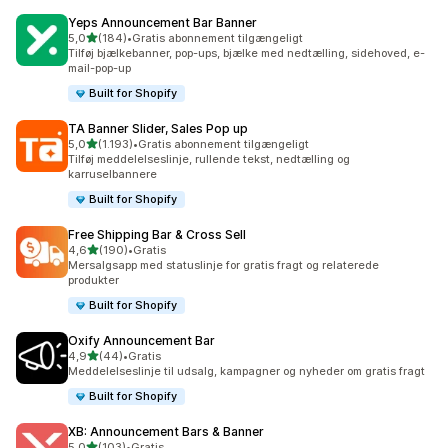
Yeps Announcement Bar Banner
ud af 5 stjerner
5,0
(184)
•
Gratis abonnement tilgængeligt
184 anmeldelser i alt
Tilføj bjælkebanner, pop-ups, bjælke med nedtælling, sidehoved, e-
mail-pop-up
Built for Shopify
TA Banner Slider, Sales Pop up
ud af 5 stjerner
5,0
(1.193)
•
Gratis abonnement tilgængeligt
1193 anmeldelser i alt
Tilføj meddelelseslinje, rullende tekst, nedtælling og
karruselbannere
Built for Shopify
Free Shipping Bar & Cross Sell
ud af 5 stjerner
4,6
(190)
•
Gratis
190 anmeldelser i alt
Mersalgsapp med statuslinje for gratis fragt og relaterede
produkter
Built for Shopify
Oxify Announcement Bar
ud af 5 stjerner
4,9
(44)
•
Gratis
44 anmeldelser i alt
Meddelelseslinje til udsalg, kampagner og nyheder om gratis fragt
Built for Shopify
XB: Announcement Bars & Banner
ud af 5 stjerner
5,0
(103)
•
Gratis