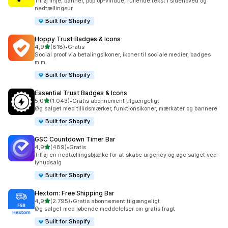
Tilføj linje, banner, pop op-vindue, rullende tekst i sidehoved og
nedtællingsur
Built for Shopify
Hoppy Trust Badges & Icons
ud af 5 stjerner
4,9
(818)
•
Gratis
818 anmeldelser i alt
Social proof via betalingsikoner, ikoner til sociale medier, badges
m.m.
Built for Shopify
Essential Trust Badges & Icons
ud af 5 stjerner
5,0
(1.043)
•
Gratis abonnement tilgængeligt
1043 anmeldelser i alt
Øg salget med tillidsmærker, funktionsikoner, mærkater og bannere
Built for Shopify
GSC Countdown Timer Bar
ud af 5 stjerner
4,9
(489)
•
Gratis
489 anmeldelser i alt
Tilføj en nedtællingsbjælke for at skabe urgency og øge salget ved
lynudsalg
Built for Shopify
Hextom: Free Shipping Bar
ud af 5 stjerner
4,9
(2.795)
•
Gratis abonnement tilgængeligt
2795 anmeldelser i alt
Øg salget med løbende meddelelser om gratis fragt
Built for Shopify