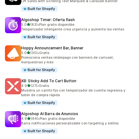
Lift Sales with Scrolling Text Marquee & Carousel Banner
Built for Shopify
Algoshop Timer: Oferta flash
de 5 estrellas
5.0
(83)
•
Plan gratis disponible
83 reseñas en total
Temporizador inteligente crea urgencia y aumenta las ventas
Built for Shopify
Hoppy Announcement Bar, Banner
de 5 estrellas
5.0
(30)
•
Gratis
30 reseñas en total
Promociona ventas relámpago con banners de carrusel,
marquesinas y más
Built for Shopify
XB: Sticky Add To Cart Button
de 5 estrellas
4.9
(27)
•
Gratis
27 reseñas en total
Muestra un carrito fijo con temporizador de cuenta regresiva y
botón de compra rápida
Built for Shopify
Algoshop AI Barra de Anuncios
de 5 estrellas
4.9
(94)
•
Plan gratis disponible
94 reseñas en total
Barra notificaciones personalizable con targeting y estilos
Built for Shopify