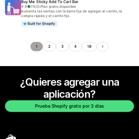
Buy Me: Sticky Add To Cart Bar
de 5 estrellas
4.9
(153)
•
Plan gratis disponible
153 reseñas en total
Aumenta las ventas con la barra fija de agregar al carrito, la
compra rápida y el carrito fijo
Built for Shopify
1
2
3
4
18
¿Quieres agregar una
aplicación?
Prueba Shopify gratis por 3 días