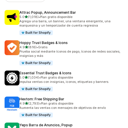
Attrac Popup, Announcement Bar
de 5 estrellas
5.0
(1,018)
•
Plan gratis disponible
1018 reseñas en total
Agrega una barra, un banner, una ventana emergente, una
marquesina y un temporizador de cuenta regresiva
Built for Shopify
Hoppy Trust Badges & Icons
de 5 estrellas
4.9
(816)
•
Gratis
816 reseñas en total
Prueba social mediante íconos de pago, íconos de redes sociales,
insignias y más
Built for Shopify
Essential Trust Badges & Icons
de 5 estrellas
5.0
(1,034)
•
Plan gratis disponible
1034 reseñas en total
Impulsa ventas con insignias, iconos, etiquetas y banners.
Built for Shopify
Hextom: Free Shipping Bar
de 5 estrellas
4.9
(2,793)
•
Plan gratis disponible
2793 reseñas en total
Aumenta las ventas con mensajes de objetivos de envío
Built for Shopify
Yeps Barra de Anuncios, Popup