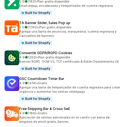
de 5 estrellas
5.0
(183)
•
Plan gratis disponible
183 reseñas en total
Email popup, encabezado y temporizador de cuenta regresiva
Built for Shopify
TA Banner Slider, Sales Pop up
de 5 estrellas
5.0
(1,192)
•
Plan gratis disponible
1192 reseñas en total
Agrega una barra de anuncios, marquesina, cuenta regresiva y
carruseles de banners
Built for Shopify
Consentik GDPR/RGPD Cookies
de 5 estrellas
4.9
(262)
•
Plan gratis disponible
262 reseñas en total
Banner RGPD: GCM V2, TCF certificado & Botón Desistimiento UE
Built for Shopify
GSC Countdown Timer Bar
de 5 estrellas
4.9
(474)
•
Gratis
474 reseñas en total
Agrega una barra de temporizador de cuenta regresiva para crear
urgencia y aumentar las ventas relámpago
Built for Shopify
Free Shipping Bar & Cross Sell
de 5 estrellas
4.6
(186)
•
Gratis
186 reseñas en total
Aplicación de ventas adicionales en el carrito con barra de
progreso de envío gratis, banner,