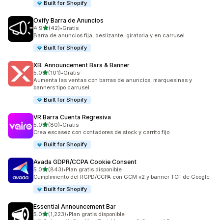
Built for Shopify
Oxify Barra de Anuncios
de 5 estrellas
4.9
(42)
•
Gratis
42 reseñas en total
Barra de anuncios fija, deslizante, giratoria y en carrusel
Built for Shopify
XB: Announcement Bars & Banner
de 5 estrellas
5.0
(101)
•
Gratis
101 reseñas en total
Aumenta las ventas con barras de anuncios, marquesinas y
banners tipo carrusel
Built for Shopify
VR Barra Cuenta Regresiva
de 5 estrellas
5.0
(80)
•
Gratis
80 reseñas en total
Crea escasez con contadores de stock y carrito fijo
Built for Shopify
Avada GDPR/CCPA Cookie Consent
de 5 estrellas
5.0
(843)
•
Plan gratis disponible
843 reseñas en total
Cumplimiento del RGPD/CCPA con GCM v2 y banner TCF de Google
Built for Shopify
Essential Announcement Bar
de 5 estrellas
5.0
(1,223)
•
Plan gratis disponible
1223 reseñas en total