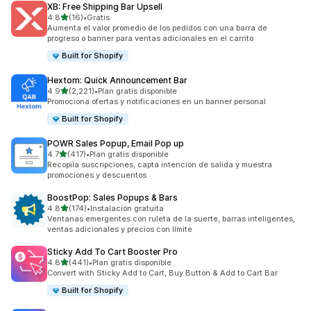
XB: Free Shipping Bar Upsell
de 5 estrellas
4.8
(16)
•
Gratis
16 reseñas en total
Aumenta el valor promedio de los pedidos con una barra de
progreso o banner para ventas adicionales en el carrito
Built for Shopify
Hextom: Quick Announcement Bar
de 5 estrellas
4.9
(2,221)
•
Plan gratis disponible
2221 reseñas en total
Promociona ofertas y notificaciones en un banner personal
Built for Shopify
POWR Sales Popup, Email Pop up
de 5 estrellas
4.7
(417)
•
Plan gratis disponible
417 reseñas en total
Recopila suscripciones, capta intención de salida y muestra
promociones y descuentos
BoostPop: Sales Popups & Bars
de 5 estrellas
4.8
(174)
•
Instalación gratuita
174 reseñas en total
Ventanas emergentes con ruleta de la suerte, barras inteligentes,
ventas adicionales y precios con límite
Sticky Add To Cart Booster Pro
de 5 estrellas
4.8
(441)
•
Plan gratis disponible
441 reseñas en total
Convert with Sticky Add to Cart, Buy Button & Add to Cart Bar
Built for Shopify