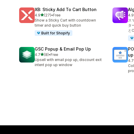
XB: Sticky Add To Cart Button
Al
5つ星中
4.9
(27)
•
Free
4.9
合計レビュー数：27件
合
Show a Sticky Cart with countdown
ス
timer and quick buy button
タ
と
Built for Shopify
GSC Popup & Email Pop Up
PO
5つ星中
4.7
(8)
•
Free
up
合計レビュー数：8件
Upsell with email pop up, discount exit
4.7
合
intent pop up window
Col
pro