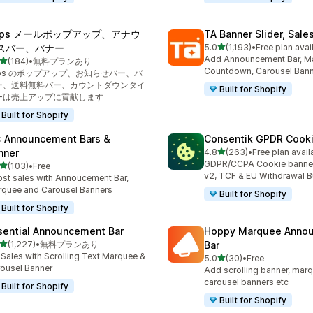
eps メールポップアップ、アナウ
TA Banner Slider, Sale
5つ星中
スバー、バナー
5.0
(1,193)
•
Free plan avai
合計レビュー数：1193件
Add Announcement Bar, M
5つ星中
(184)
•
無料プランあり
計レビュー数：184件
Countdown, Carousel Ban
eps のポップアップ、お知らせバー、バ
ー、送料無料バー、カウントダウンタイ
Built for Shopify
ーは売上アップに貢献します
Built for Shopify
: Announcement Bars &
Consentik GPDR Cooki
5つ星中
nner
4.8
(263)
•
Free plan avail
合計レビュー数：263件
GDPR/CCPA Cookie banne
5つ星中
(103)
•
Free
計レビュー数：103件
v2, TCF & EU Withdrawal B
st sales with Annoucement Bar,
quee and Carousel Banners
Built for Shopify
Built for Shopify
sential Announcement Bar
Hoppy Marquee Anno
5つ星中
(1,227)
•
無料プランあり
Bar
計レビュー数：1227件
t Sales with Scrolling Text Marquee &
5つ星中
5.0
(30)
•
Free
合計レビュー数：30件
ousel Banner
Add scrolling banner, marq
carousel banners etc
Built for Shopify
Built for Shopify