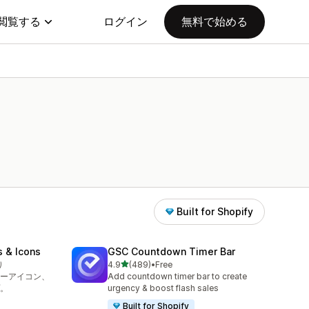
閲覧する
ログイン
無料で始める
Built for Shopify
s & Icons
GSC Countdown Timer Bar
5つ星中
り
4.9
(489)
•
Free
合計レビュー数：489件
ーアイコン、
Add countdown timer bar to create
。
urgency & boost flash sales
Built for Shopify