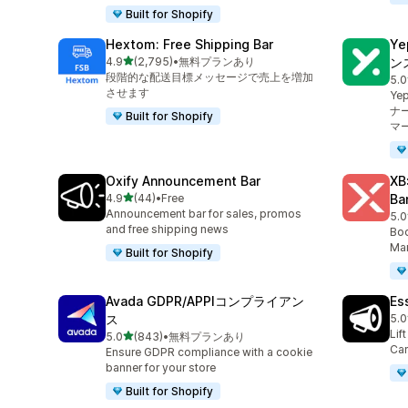
Built for Shopify
Hextom: Free Shipping Bar
Y
5つ星中
4.9
(2,795)
•
無料プランあり
ン
合計レビュー数：2795件
段階的な配送目標メッセージで売上を増加
5.0
合
させます
Y
ナ
Built for Shopify
マ
Oxify Announcement Bar
XB
5つ星中
4.9
(44)
•
Free
Ba
合計レビュー数：44件
Announcement bar for sales, promos
5.0
合
and free shipping news
Boo
Mar
Built for Shopify
Avada GDPR/APPIコンプライアン
Es
ス
5.0
合
Lif
5つ星中
5.0
(843)
•
無料プランあり
合計レビュー数：843件
Car
Ensure GDPR compliance with a cookie
banner for your store
Built for Shopify