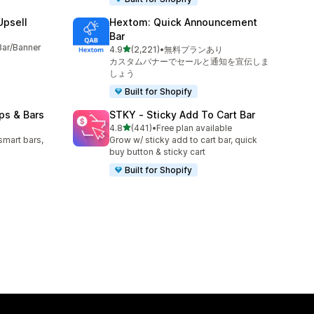
Upsell
Hextom: Quick Announcement
Bar
Bar/Banner
5つ星中
4.9
(2,221)
•
無料プランあり
合計レビュー数：2221件
カスタムバナーでセールと通知を宣伝しま
しょう
Built for Shopify
ps & Bars
STKY ‑ Sticky Add To Cart Bar
5つ星中
4.8
(441)
•
Free plan available
合計レビュー数：441件
smart bars,
Grow w/ sticky add to cart bar, quick
buy button & sticky cart
Built for Shopify