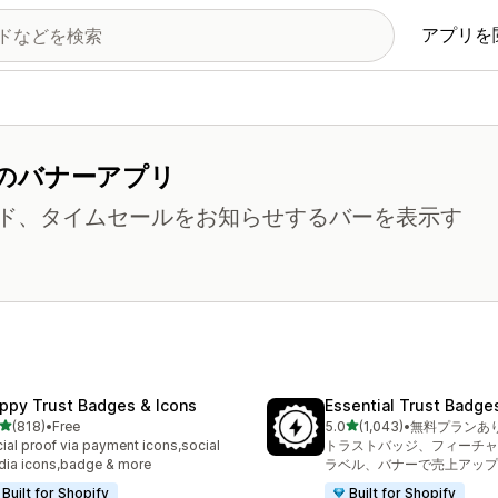
アプリを
のバナーアプリ
ド、タイムセールをお知らせするバーを表示す
ppy Trust Badges & Icons
Essential Trust Badge
5つ星中
5つ星中
(818)
•
Free
5.0
(1,043)
•
無料プランあ
計レビュー数：818件
合計レビュー数：1043件
ial proof via payment icons,social
トラストバッジ、フィーチャ
ia icons,badge & more
ラベル、バナーで売上アップ
Built for Shopify
Built for Shopify