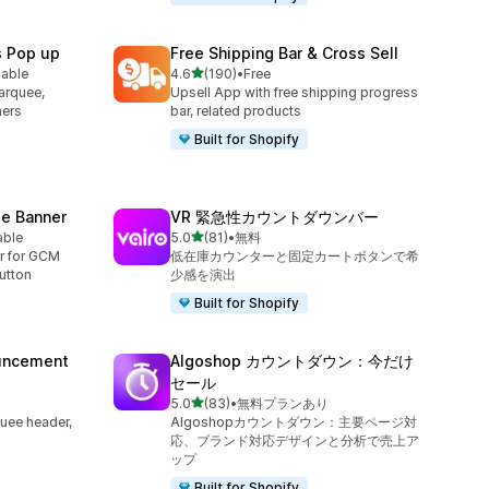
s Pop up
Free Shipping Bar & Cross Sell
5つ星中
lable
4.6
(190)
•
Free
合計レビュー数：190件
arquee,
Upsell App with free shipping progress
ners
bar, related products
Built for Shopify
e Banner
VR 緊急性カウントダウンバー
5つ星中
able
5.0
(81)
•
無料
合計レビュー数：81件
r for GCM
低在庫カウンターと固定カートボタンで希
utton
少感を演出
Built for Shopify
uncement
Algoshop カウントダウン：今だけ
セール
5つ星中
5.0
(83)
•
無料プランあり
合計レビュー数：83件
uee header,
Algoshopカウントダウン：主要ページ対
応、ブランド対応デザインと分析で売上ア
ップ
Built for Shopify