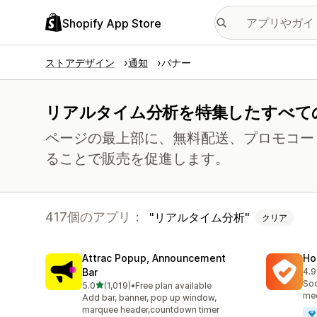
Shopify App Store
ストアデザイン
通知
バナー
リアルタイム分析を特集したすべて
ページの最上部に、無料配送、プロモコー
ることで販売を促進します。
417個のアプリ：
リアルタイム分析
クリア
Attrac Popup, Announcement
Ho
Bar
4.9
合
Soc
5つ星中
5.0
(1,019)
•
Free plan available
合計レビュー数：1019件
med
Add bar, banner, pop up window,
marquee header,countdown timer