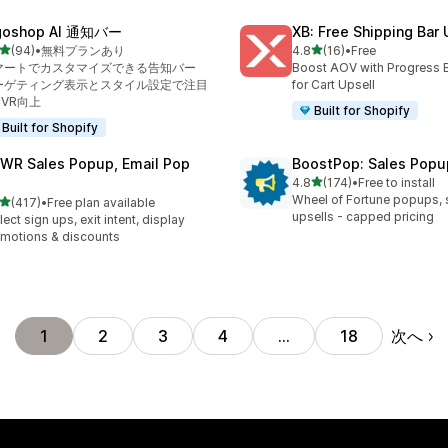
goshop AI 通知バー
XB: Free Shipping Bar 
5つ星中
5つ星中
(94)
•
無料プランあり
4.8
(16)
•
Free
計レビュー数：94件
合計レビュー数：16件
マートでカスタマイズできる告知バー
Boost AOV with Progress 
ーゲティング表示とスタイル設定で注目
for Cart Upsell
CVR向上
Built for Shopify
Built for Shopify
WR Sales Popup, Email Pop
BoostPop: Sales Popu
5つ星中
4.8
(174)
•
Free to install
合計レビュー数：174件
Wheel of Fortune popups, 
5つ星中
(417)
•
Free plan available
計レビュー数：417件
upsells - capped pricing
lect sign ups, exit intent, display
motions & discounts
次へ
1
2
3
4
…
18