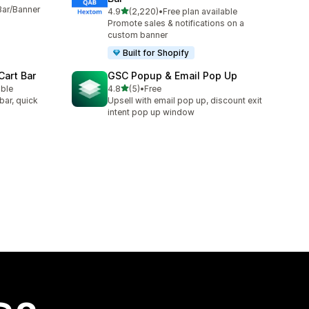
Bar/Banner
별 5개 중
4.9
(2,220)
•
Free plan available
총 리뷰 2220개
Promote sales & notifications on a
custom banner
Built for Shopify
Cart Bar
GSC Popup & Email Pop Up
별 5개 중
able
4.8
(5)
•
Free
총 리뷰 5개
bar, quick
Upsell with email pop up, discount exit
intent pop up window