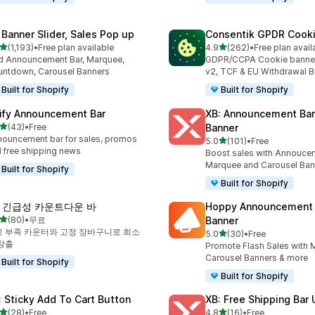
 Banner Slider, Sales Pop up
Consentik GPDR Cooki
별 5개 중
별 5개 중
(1,193)
•
Free plan available
4.9
(262)
•
Free plan avail
리뷰 1193개
총 리뷰 262개
 Announcement Bar, Marquee,
GDPR/CCPA Cookie banne
ntdown, Carousel Banners
v2, TCF & EU Withdrawal B
Built for Shopify
Built for Shopify
ify Announcement Bar
XB: Announcement Bar
별 5개 중
(43)
•
Free
Banner
리뷰 43개
ouncement bar for sales, promos
별 5개 중
5.0
(101)
•
Free
총 리뷰 101개
 free shipping news
Boost sales with Annoucem
Marquee and Carousel Ban
Built for Shopify
Built for Shopify
R 긴급성 카운트다운 바
Hoppy Announcement 
별 5개 중
(80)
•
무료
Banner
리뷰 80개
 부족 카운터와 고정 장바구니로 희소
별 5개 중
5.0
(30)
•
Free
총 리뷰 30개
창출
Promote Flash Sales with
Carousel Banners & more
Built for Shopify
Built for Shopify
: Sticky Add To Cart Button
XB: Free Shipping Bar 
별 5개 중
별 5개 중
(28)
•
Free
4.8
(16)
•
Free