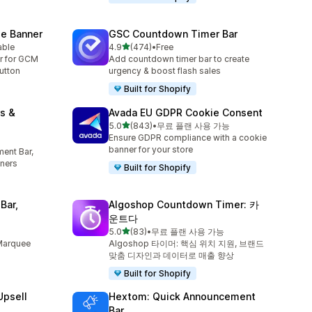
e Banner
GSC Countdown Timer Bar
별 5개 중
able
4.9
(474)
•
Free
총 리뷰 474개
r for GCM
Add countdown timer bar to create
utton
urgency & boost flash sales
Built for Shopify
s &
Avada EU GDPR Cookie Consent
별 5개 중
5.0
(843)
•
무료 플랜 사용 가능
총 리뷰 843개
Ensure GDPR compliance with a cookie
banner for your store
ent Bar,
ners
Built for Shopify
Bar,
Algoshop Countdown Timer: 카
운트다
별 5개 중
5.0
(83)
•
무료 플랜 사용 가능
총 리뷰 83개
 Marquee
Algoshop 타이머: 핵심 위치 지원, 브랜드
맞춤 디자인과 데이터로 매출 향상
Built for Shopify
Upsell
Hextom: Quick Announcement
Bar