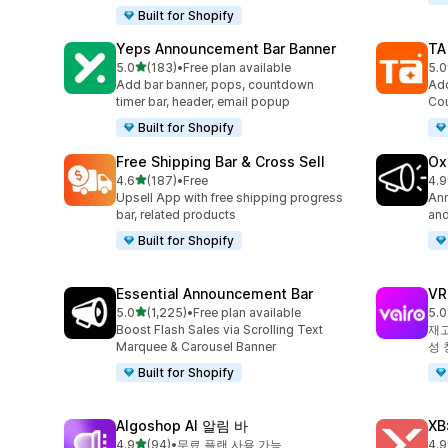
Built for Shopify
Yeps Announcement Bar Banner
TA
별 5개 중
5.0
(183)
•
Free plan available
5.0
총 리뷰 183개
총 
Add bar banner, pops, countdown
Add
timer bar, header, email popup
Cou
Built for Shopify
Free Shipping Bar & Cross Sell
Ox
별 5개 중
4.6
(187)
•
Free
4.9
총 리뷰 187개
총 
Upsell App with free shipping progress
Ann
bar, related products
and
Built for Shopify
Essential Announcement Bar
V
별 5개 중
5.0
(1,225)
•
Free plan available
5.0
총 리뷰 1225개
총 
Boost Flash Sales via Scrolling Text
재고
Marquee & Carousel Banner
성 
Built for Shopify
Algoshop AI 알림 바
XB
별 5개 중
4.9
(94)
•
무료 플랜 사용 가능
4.9