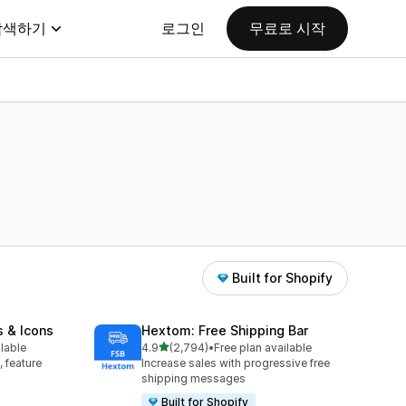
탐색하기
로그인
무료로 시작
Built for Shopify
s & Icons
Hextom: Free Shipping Bar
별 5개 중
ilable
4.9
(2,794)
•
Free plan available
총 리뷰 2794개
, feature
Increase sales with progressive free
shipping messages
Built for Shopify