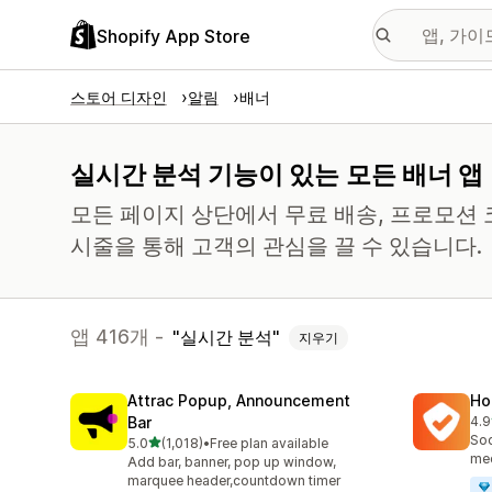
Shopify App Store
스토어 디자인
알림
배너
실시간 분석 기능이 있는 모든 배너 앱
모든 페이지 상단에서 무료 배송, 프로모션 
시줄을 통해 고객의 관심을 끌 수 있습니다.
앱 416개 -
실시간 분석
지우기
Attrac Popup, Announcement
Ho
Bar
4.9
총 
Soc
별 5개 중
5.0
(1,018)
•
Free plan available
총 리뷰 1018개
med
Add bar, banner, pop up window,
marquee header,countdown timer