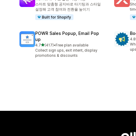
총 리뷰 94개
총 
스마트 맞춤형 공지바로 타기팅과 스타일
Sho
설정해 고객 참여와 전환율 높이기
tim
Built for Shopify
POWR Sales Popup, Email Pop
Bo
up
4.8
총 
Whe
별 5개 중
4.7
(417)
•
Free plan available
총 리뷰 417개
ups
Collect sign ups, exit intent, display
promotions & discounts