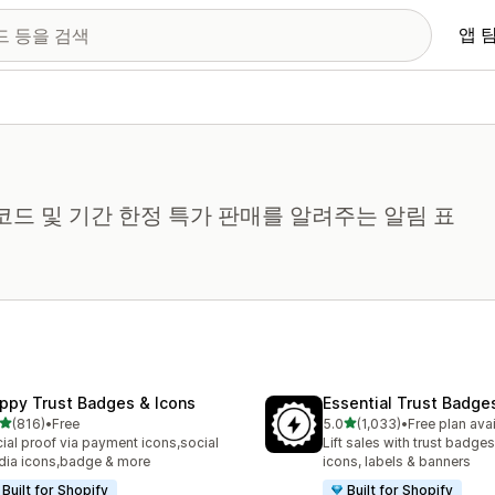
앱 
코드 및 기간 한정 특가 판매를 알려주는 알림 표
ppy Trust Badges & Icons
Essential Trust Badge
별 5개 중
별 5개 중
(816)
•
Free
5.0
(1,033)
•
Free plan ava
리뷰 816개
총 리뷰 1033개
ial proof via payment icons,social
Lift sales with trust badges
ia icons,badge & more
icons, labels & banners
Built for Shopify
Built for Shopify