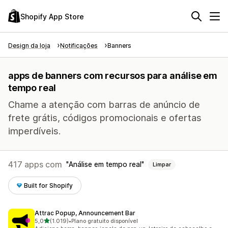
Shopify App Store
Design da loja
Notificações
Banners
apps de banners com recursos para análise em
tempo real
Chame a atenção com barras de anúncio de
frete grátis, códigos promocionais e ofertas
imperdíveis.
417 apps com
Análise em tempo real
Limpar
Built for Shopify
Attrac Popup, Announcement Bar
de 5 estrelas
5,0
(1.019)
•
Plano gratuito disponível
1019 avaliações ao todo