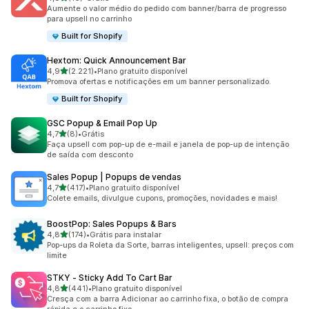
16 avaliações ao todo
Aumente o valor médio do pedido com banner/barra de progresso
para upsell no carrinho
Built for Shopify
Hextom: Quick Announcement Bar
de 5 estrelas
4,9
(2.221)
•
Plano gratuito disponível
2221 avaliações ao todo
Promova ofertas e notificações em um banner personalizado.
Built for Shopify
GSC Popup & Email Pop Up
de 5 estrelas
4,7
(8)
•
Grátis
8 avaliações ao todo
Faça upsell com pop-up de e-mail e janela de pop-up de intenção
de saída com desconto
Sales Popup | Popups de vendas
de 5 estrelas
4,7
(417)
•
Plano gratuito disponível
417 avaliações ao todo
Colete emails, divulgue cupons, promoções, novidades e mais!
BoostPop: Sales Popups & Bars
de 5 estrelas
4,8
(174)
•
Grátis para instalar
174 avaliações ao todo
Pop-ups da Roleta da Sorte, barras inteligentes, upsell: preços com
limite
STKY ‑ Sticky Add To Cart Bar
de 5 estrelas
4,8
(441)
•
Plano gratuito disponível
441 avaliações ao todo
Cresça com a barra Adicionar ao carrinho fixa, o botão de compra