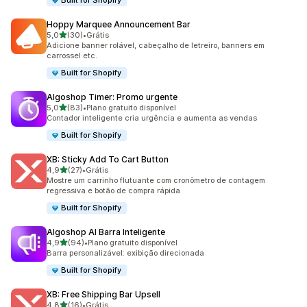
Built for Shopify
Hoppy Marquee Announcement Bar
de 5 estrelas
5,0
(30)
•
Grátis
30 avaliações ao todo
Adicione banner rolável, cabeçalho de letreiro, banners em
carrossel etc.
Built for Shopify
Algoshop Timer: Promo urgente
de 5 estrelas
5,0
(83)
•
Plano gratuito disponível
83 avaliações ao todo
Contador inteligente cria urgência e aumenta as vendas
Built for Shopify
XB: Sticky Add To Cart Button
de 5 estrelas
4,9
(27)
•
Grátis
27 avaliações ao todo
Mostre um carrinho flutuante com cronômetro de contagem
regressiva e botão de compra rápida
Built for Shopify
Algoshop AI Barra Inteligente
de 5 estrelas
4,9
(94)
•
Plano gratuito disponível
94 avaliações ao todo
Barra personalizável: exibição direcionada
Built for Shopify
XB: Free Shipping Bar Upsell
de 5 estrelas
4,8
(16)
•
Grátis