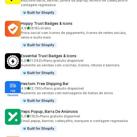
Adicione barra, banner, janela de pop-up, letreiro de cabeçalho e
contagem regressiva
Built for Shopify
Hoppy Trust Badges & Icons
de 5 estrelas
4,9
(818)
•
Grátis
818 avaliações ao todo
Prova social com ícones de pagamento, ícones de redes sociais,
selos e muito mais
Built for Shopify
Essential Trust Badges & Icons
de 5 estrelas
5,0
(1.042)
•
Plano gratuito disponível
1042 avaliações ao todo
Aumente as vendas com crachás, ícones, rótulos e banners.
Built for Shopify
Hextom: Free Shipping Bar
de 5 estrelas
4,9
(2.795)
•
Plano gratuito disponível
2795 avaliações ao todo
Aumente as vendas com mensagens de metas de envio
Built for Shopify
Yeps Popup, Barra De Anúncios
de 5 estrelas
5,0
(183)
•
Plano gratuito disponível
183 avaliações ao todo
Email popup, banner, cabeçalho, marquee e contagem regressiva
Built for Shopify