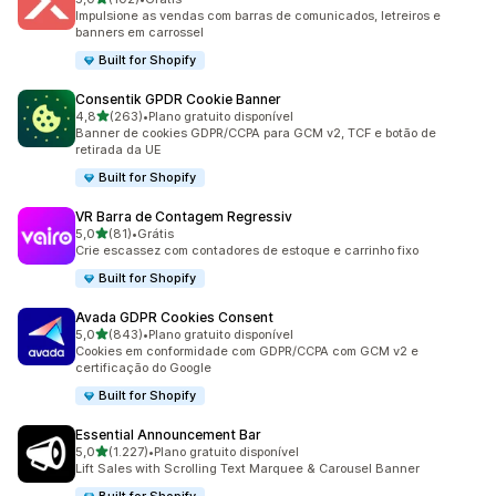
102 avaliações ao todo
Impulsione as vendas com barras de comunicados, letreiros e
banners em carrossel
Built for Shopify
Consentik GPDR Cookie Banner
de 5 estrelas
4,8
(263)
•
Plano gratuito disponível
263 avaliações ao todo
Banner de cookies GDPR/CCPA para GCM v2, TCF e botão de
retirada da UE
Built for Shopify
VR Barra de Contagem Regressiv
de 5 estrelas
5,0
(81)
•
Grátis
81 avaliações ao todo
Crie escassez com contadores de estoque e carrinho fixo
Built for Shopify
Avada GDPR Cookies Consent
de 5 estrelas
5,0
(843)
•
Plano gratuito disponível
843 avaliações ao todo
Cookies em conformidade com GDPR/CCPA com GCM v2 e
certificação do Google
Built for Shopify
Essential Announcement Bar
de 5 estrelas
5,0
(1.227)
•
Plano gratuito disponível
1227 avaliações ao todo
Lift Sales with Scrolling Text Marquee & Carousel Banner