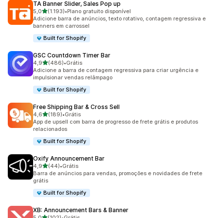
TA Banner Slider, Sales Pop up
de 5 estrelas
5,0
(1.193)
•
Plano gratuito disponível
1193 avaliações ao todo
Adicione barra de anúncios, texto rotativo, contagem regressiva e
banners em carrossel
Built for Shopify
GSC Countdown Timer Bar
de 5 estrelas
4,9
(486)
•
Grátis
486 avaliações ao todo
Adicione a barra de contagem regressiva para criar urgência e
impulsionar vendas relâmpago
Built for Shopify
Free Shipping Bar & Cross Sell
de 5 estrelas
4,6
(189)
•
Grátis
189 avaliações ao todo
App de upsell com barra de progresso de frete grátis e produtos
relacionados
Built for Shopify
Oxify Announcement Bar
de 5 estrelas
4,9
(44)
•
Grátis
44 avaliações ao todo
Barra de anúncios para vendas, promoções e novidades de frete
grátis
Built for Shopify
XB: Announcement Bars & Banner
de 5 estrelas
5,0
(102)
•
Grátis