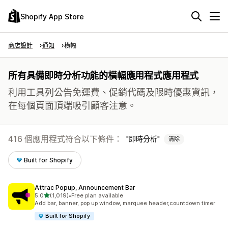
Shopify App Store
商店設計
通知
橫幅
所有具備即時分析功能的橫幅應用程式應用程式
利用工具列公告免運費、促銷代碼及限時優惠資訊，
在每個頁面頂端吸引顧客注意。
416 個應用程式符合以下條件：
即時分析
清除
Built for Shopify
Attrac Popup, Announcement Bar
滿分 5 顆星
5.0
(1,019)
•
Free plan available
共有 1019 則評價
Add bar, banner, pop up window, marquee header,countdown timer
Built for Shopify