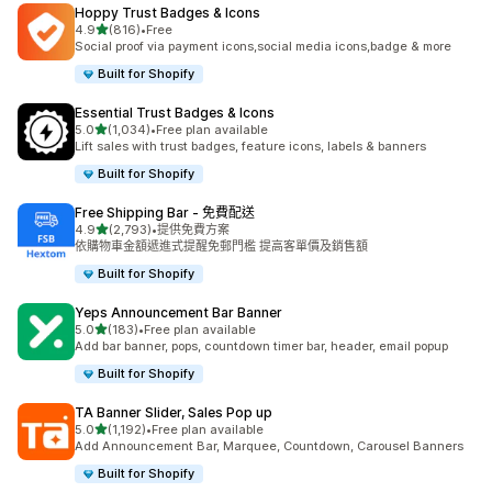
Hoppy Trust Badges & Icons
滿分 5 顆星
4.9
(816)
•
Free
共有 816 則評價
Social proof via payment icons,social media icons,badge & more
Built for Shopify
Essential Trust Badges & Icons
滿分 5 顆星
5.0
(1,034)
•
Free plan available
共有 1034 則評價
Lift sales with trust badges, feature icons, labels & banners
Built for Shopify
Free Shipping Bar ‑ 免費配送
滿分 5 顆星
4.9
(2,793)
•
提供免費方案
共有 2793 則評價
依購物車金額遞進式提醒免郵門檻 提高客單價及銷售額
Built for Shopify
Yeps Announcement Bar Banner
滿分 5 顆星
5.0
(183)
•
Free plan available
共有 183 則評價
Add bar banner, pops, countdown timer bar, header, email popup
Built for Shopify
TA Banner Slider, Sales Pop up
滿分 5 顆星
5.0
(1,192)
•
Free plan available
共有 1192 則評價
Add Announcement Bar, Marquee, Countdown, Carousel Banners
Built for Shopify