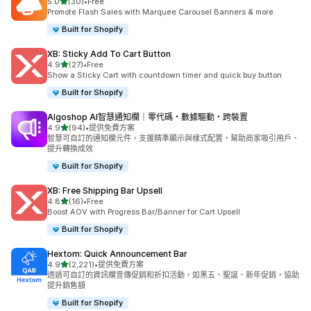
滿分 5 顆星
5.0
(30)
•
Free
共有 30 則評價
Promote Flash Sales with Marquee Carousel Banners & more
Built for Shopify
XB: Sticky Add To Cart Button
滿分 5 顆星
4.9
(27)
•
Free
共有 27 則評價
Show a Sticky Cart with countdown timer and quick buy button
Built for Shopify
Algoshop AI智慧通知欄｜零代碼・數據驅動・跨裝置
滿分 5 顆星
4.9
(94)
•
提供免費方案
共有 94 則評價
智慧可自訂的通知欄元件，支援精準顯示與樣式配置，幫助商家吸引用戶、
提升轉換成效
Built for Shopify
XB: Free Shipping Bar Upsell
滿分 5 顆星
4.8
(16)
•
Free
共有 16 則評價
Boost AOV with Progress Bar/Banner for Cart Upsell
Built for Shopify
Hextom: Quick Announcement Bar
滿分 5 顆星
4.9
(2,221)
•
提供免費方案
共有 2221 則評價
透過可自訂的資訊欄宣傳促銷和折扣活動，如黑五、聖誕、新年促銷，協助
提升銷售額
Built for Shopify