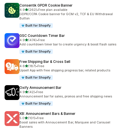
Consentik GPDR Cookie Banner
滿分 5 顆星
4.9
(262)
•
Free plan available
共有 262 則評價
GDPR/CCPA Cookie banner for GCM v2, TCF & EU Withdrawal
Button
Built for Shopify
GSC Countdown Timer Bar
滿分 5 顆星
4.9
(474)
•
Free
共有 474 則評價
Add countdown timer bar to create urgency & boost flash sales
Built for Shopify
Free Shipping Bar & Cross Sell
滿分 5 顆星
4.6
(187)
•
Free
共有 187 則評價
Upsell App with free shipping progress bar, related products
Built for Shopify
Oxify Announcement Bar
滿分 5 顆星
4.9
(42)
•
Free
共有 42 則評價
Announcement bar for sales, promos and free shipping news
Built for Shopify
XB: Announcement Bars & Banner
滿分 5 顆星
5.0
(101)
•
Free
共有 101 則評價
Boost sales with Annoucement Bar, Marquee and Carousel
Banners