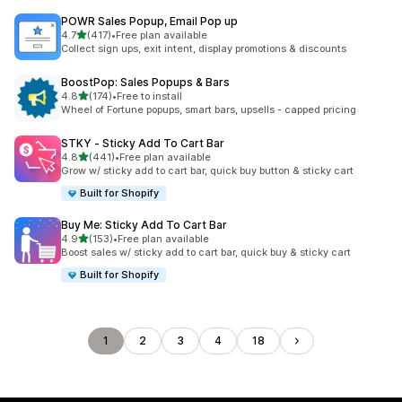
POWR Sales Popup, Email Pop up
滿分 5 顆星
4.7
(417)
•
Free plan available
共有 417 則評價
Collect sign ups, exit intent, display promotions & discounts
BoostPop: Sales Popups & Bars
滿分 5 顆星
4.8
(174)
•
Free to install
共有 174 則評價
Wheel of Fortune popups, smart bars, upsells - capped pricing
STKY ‑ Sticky Add To Cart Bar
滿分 5 顆星
4.8
(441)
•
Free plan available
共有 441 則評價
Grow w/ sticky add to cart bar, quick buy button & sticky cart
Built for Shopify
Buy Me: Sticky Add To Cart Bar
滿分 5 顆星
4.9
(153)
•
Free plan available
共有 153 則評價
Boost sales w/ sticky add to cart bar, quick buy & sticky cart
Built for Shopify
1
2
3
4
18