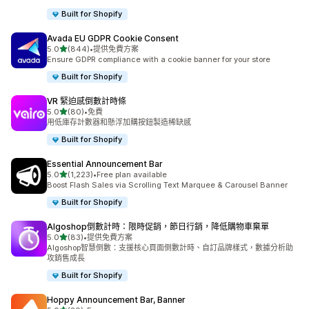
Built for Shopify
Avada EU GDPR Cookie Consent
滿分 5 顆星
5.0
(844)
•
提供免費方案
共有 844 則評價
Ensure GDPR compliance with a cookie banner for your store
Built for Shopify
VR 緊迫感倒數計時條
滿分 5 顆星
5.0
(80)
•
免費
共有 80 則評價
用低庫存計數器和懸浮加購按鈕製造稀缺感
Built for Shopify
Essential Announcement Bar
滿分 5 顆星
5.0
(1,223)
•
Free plan available
共有 1223 則評價
Boost Flash Sales via Scrolling Text Marquee & Carousel Banner
Built for Shopify
Algoshop倒數計時：限時促銷，節日行銷，降低購物車棄單
滿分 5 顆星
5.0
(83)
•
提供免費方案
共有 83 則評價
Algoshop智慧倒數：支援核心頁面倒數計時、自訂品牌樣式，數據分析助
攻銷售成長
Built for Shopify
Hoppy Announcement Bar, Banner