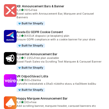
XB: Announcement Bars & Banner
z 5 hvězd
5,0
(101)
•
Free
Celkový počet recenzí: 101
Boost sales with Annoucement Bar, Marquee and Carousel
Banners
Built for Shopify
Avada EU GDPR Cookie Consent
z 5 hvězd
5,0
(843)
•
K dispozici je bezplatný plán
Celkový počet recenzí: 843
Ensure GDPR compliance with a cookie banner for your store
Built for Shopify
Essential Announcement Bar
z 5 hvězd
5,0
(1 225)
•
Free plan available
Celkový počet recenzí: 1225
Boost Flash Sales via Scrolling Text Marquee & Carousel Banner
Built for Shopify
VR Odpočítávací Lišta
z 5 hvězd
5,0
(80)
•
Zdarma
Celkový počet recenzí: 80
Vytvořte nedostatek s čítači nízkého stavu a tlačítkem košíku
Built for Shopify
Hoppy Marquee Announcement Bar
z 5 hvězd
5,0
(30)
•
Free
Celkový počet recenzí: 30
Add scrolling banner, marquee header, carousel banners etc