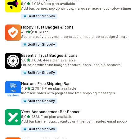
z 5 hvězd
5,0
(1 018)
•
Free plan available
Celkový počet recenzí: 1018
Add bar, banner, pop up window, marquee header,countdown timer
Built for Shopify
Hoppy Trust Badges & Icons
z 5 hvězd
4,9
(816)
•
Free
Celkový počet recenzí: 816
Social proof via payment icons,social media icons,badge & more
Built for Shopify
Essential Trust Badges & Icons
z 5 hvězd
5,0
(1 034)
•
Free plan available
Celkový počet recenzí: 1034
Lift sales with trust badges, feature icons, labels & banners
Built for Shopify
Hextom: Free Shipping Bar
z 5 hvězd
4,9
(2 794)
•
Free plan available
Celkový počet recenzí: 2794
Increase sales with progressive free shipping messages
Built for Shopify
Yeps Announcement Bar Banner
z 5 hvězd
5,0
(183)
•
Free plan available
Celkový počet recenzí: 183
Add bar banner, pops, countdown timer bar, header, email popup
Built for Shopify