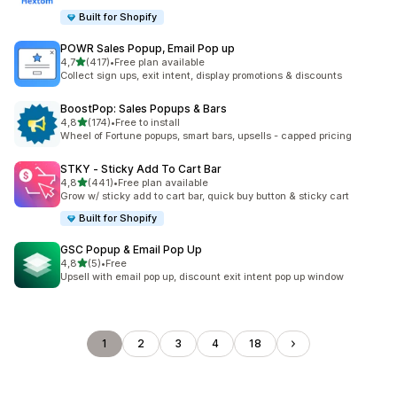
Built for Shopify
POWR Sales Popup, Email Pop up
z 5 hvězd
4,7
(417)
•
Free plan available
Celkový počet recenzí: 417
Collect sign ups, exit intent, display promotions & discounts
BoostPop: Sales Popups & Bars
z 5 hvězd
4,8
(174)
•
Free to install
Celkový počet recenzí: 174
Wheel of Fortune popups, smart bars, upsells - capped pricing
STKY ‑ Sticky Add To Cart Bar
z 5 hvězd
4,8
(441)
•
Free plan available
Celkový počet recenzí: 441
Grow w/ sticky add to cart bar, quick buy button & sticky cart
Built for Shopify
GSC Popup & Email Pop Up
z 5 hvězd
4,8
(5)
•
Free
Celkový počet recenzí: 5
Upsell with email pop up, discount exit intent pop up window
1
2
3
4
18