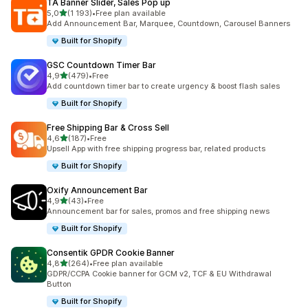
TA Banner Slider, Sales Pop up
z 5 hvězd
5,0
(1 193)
•
Free plan available
Celkový počet recenzí: 1193
Add Announcement Bar, Marquee, Countdown, Carousel Banners
Built for Shopify
GSC Countdown Timer Bar
z 5 hvězd
4,9
(479)
•
Free
Celkový počet recenzí: 479
Add countdown timer bar to create urgency & boost flash sales
Built for Shopify
Free Shipping Bar & Cross Sell
z 5 hvězd
4,6
(187)
•
Free
Celkový počet recenzí: 187
Upsell App with free shipping progress bar, related products
Built for Shopify
Oxify Announcement Bar
z 5 hvězd
4,9
(43)
•
Free
Celkový počet recenzí: 43
Announcement bar for sales, promos and free shipping news
Built for Shopify
Consentik GPDR Cookie Banner
z 5 hvězd
4,8
(264)
•
Free plan available
Celkový počet recenzí: 264
GDPR/CCPA Cookie banner for GCM v2, TCF & EU Withdrawal
Button
Built for Shopify