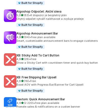
Built for Shopify
Algoshop Odpočet: Akční sleva
z 5 hvězd
5,0
(83)
•
K dispozici je bezplatný plán
Celkový počet recenzí: 83
Chytrý odpočet vytváří naléhavost a zvyšuje prodeje
Built for Shopify
Algoshop Announcement Bar
z 5 hvězd
4,9
(94)
•
Free plan available
Celkový počet recenzí: 94
Smart, customizable announcement bars to engage customers
Built for Shopify
XB: Sticky Add To Cart Button
z 5 hvězd
4,9
(28)
•
Free
Celkový počet recenzí: 28
Show a Sticky Cart with countdown timer and quick buy button
Built for Shopify
XB: Free Shipping Bar Upsell
z 5 hvězd
4,8
(16)
•
Free
Celkový počet recenzí: 16
Boost AOV with Progress Bar/Banner for Cart Upsell
Built for Shopify
Hextom: Quick Announcement Bar
z 5 hvězd
4,9
(2 220)
•
Free plan available
Celkový počet recenzí: 2220
Promote sales & notifications on a custom banner