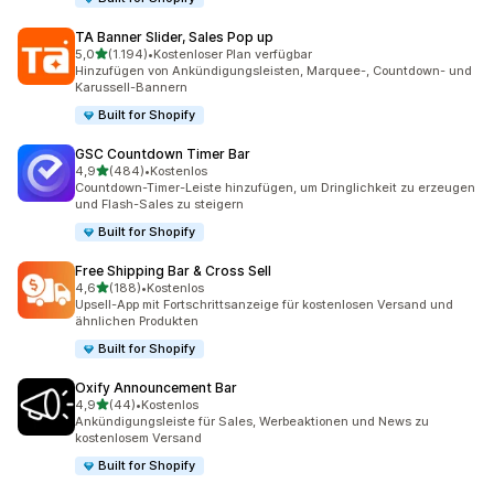
TA Banner Slider, Sales Pop up
von 5 Sternen
5,0
(1.194)
•
Kostenloser Plan verfügbar
1194 Rezensionen insgesamt
Hinzufügen von Ankündigungsleisten, Marquee-, Countdown- und
Karussell-Bannern
Built for Shopify
GSC Countdown Timer Bar
von 5 Sternen
4,9
(484)
•
Kostenlos
484 Rezensionen insgesamt
Countdown-Timer-Leiste hinzufügen, um Dringlichkeit zu erzeugen
und Flash-Sales zu steigern
Built for Shopify
Free Shipping Bar & Cross Sell
von 5 Sternen
4,6
(188)
•
Kostenlos
188 Rezensionen insgesamt
Upsell-App mit Fortschrittsanzeige für kostenlosen Versand und
ähnlichen Produkten
Built for Shopify
Oxify Announcement Bar
von 5 Sternen
4,9
(44)
•
Kostenlos
44 Rezensionen insgesamt
Ankündigungsleiste für Sales, Werbeaktionen und News zu
kostenlosem Versand
Built for Shopify