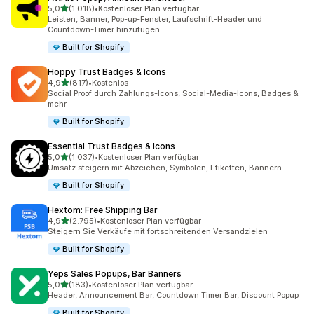
von 5 Sternen
5,0
(1.018)
•
Kostenloser Plan verfügbar
1018 Rezensionen insgesamt
Leisten, Banner, Pop-up-Fenster, Laufschrift-Header und
Countdown-Timer hinzufügen
Built for Shopify
Hoppy Trust Badges & Icons
von 5 Sternen
4,9
(817)
•
Kostenlos
817 Rezensionen insgesamt
Social Proof durch Zahlungs-Icons, Social-Media-Icons, Badges &
mehr
Built for Shopify
Essential Trust Badges & Icons
von 5 Sternen
5,0
(1.037)
•
Kostenloser Plan verfügbar
1037 Rezensionen insgesamt
Umsatz steigern mit Abzeichen, Symbolen, Etiketten, Bannern.
Built for Shopify
Hextom: Free Shipping Bar
von 5 Sternen
4,9
(2.795)
•
Kostenloser Plan verfügbar
2795 Rezensionen insgesamt
Steigern Sie Verkäufe mit fortschreitenden Versandzielen
Built for Shopify
Yeps Sales Popups, Bar Banners
von 5 Sternen
5,0
(183)
•
Kostenloser Plan verfügbar
183 Rezensionen insgesamt
Header, Announcement Bar, Countdown Timer Bar, Discount Popup
Built for Shopify