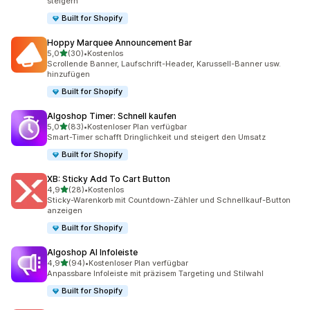
steigern
Built for Shopify
Hoppy Marquee Announcement Bar
von 5 Sternen
5,0
(30)
•
Kostenlos
30 Rezensionen insgesamt
Scrollende Banner, Laufschrift-Header, Karussell-Banner usw.
hinzufügen
Built for Shopify
Algoshop Timer: Schnell kaufen
von 5 Sternen
5,0
(83)
•
Kostenloser Plan verfügbar
83 Rezensionen insgesamt
Smart-Timer schafft Dringlichkeit und steigert den Umsatz
Built for Shopify
XB: Sticky Add To Cart Button
von 5 Sternen
4,9
(28)
•
Kostenlos
28 Rezensionen insgesamt
Sticky-Warenkorb mit Countdown-Zähler und Schnellkauf-Button
anzeigen
Built for Shopify
Algoshop AI Infoleiste
von 5 Sternen
4,9
(94)
•
Kostenloser Plan verfügbar
94 Rezensionen insgesamt
Anpassbare Infoleiste mit präzisem Targeting und Stilwahl
Built for Shopify