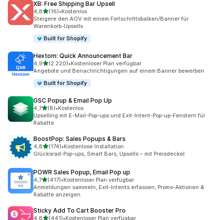
XB: Free Shipping Bar Upsell
von 5 Sternen
4,8
(16)
•
Kostenlos
16 Rezensionen insgesamt
Steigere den AOV mit einem Fortschrittsbalken/Banner für
Warenkorb-Upsells
Built for Shopify
Hextom: Quick Announcement Bar
von 5 Sternen
4,9
(2.220)
•
Kostenloser Plan verfügbar
2220 Rezensionen insgesamt
Angebote und Benachrichtigungen auf einem Banner bewerben
Built for Shopify
GSC Popup & Email Pop Up
von 5 Sternen
4,7
(8)
•
Kostenlos
8 Rezensionen insgesamt
Upselling mit E-Mail-Pop-ups und Exit-Intent-Pop-up-Fenstern für
Rabatte
BoostPop: Sales Popups & Bars
von 5 Sternen
4,8
(174)
•
Kostenlose Installation
174 Rezensionen insgesamt
Glücksrad-Pop-ups, Smart Bars, Upsells – mit Preisdeckel
POWR Sales Popup, Email Pop up
von 5 Sternen
4,7
(417)
•
Kostenloser Plan verfügbar
417 Rezensionen insgesamt
Anmeldungen sammeln, Exit-Intents erfassen, Promo-Aktionen &
Rabatte anzeigen
Sticky Add To Cart Booster Pro
von 5 Sternen
4,8
(441)
•
Kostenloser Plan verfügbar