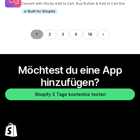
441 Rezensionen insgesamt
Convert with Sticky Add to Cart, Buy Button & Add to Cart Bar
Built for Shopify
1
2
3
4
18
Möchtest du eine App
hinzufügen?
Shopify 3 Tage kostenlos testen