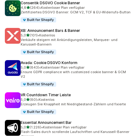
Consentik DSGVO Cookie Banner
von 5 Sternen
4,8
(264)
•
Kostenloser Plan verfügbar
264 Rezensionen insgesamt
Zertifiziertes DSGVO Banner: GCM V2, TCF & EU-Widerrufs-Button
Built for Shopify
XB: Announcement Bars & Banner
von 5 Sternen
5,0
(101)
•
Kostenlos
101 Rezensionen insgesamt
Verkäufe steigern mit Ankündigungsleisten, Marquee- und
Karussell-Bannern
Built for Shopify
Avada: Cookie DSGVO Konform
von 5 Sternen
5,0
(843)
•
Kostenloser Plan verfügbar
843 Rezensionen insgesamt
Ensure GDPR compliance with customized cookie banner & GCM
V2
Built for Shopify
VR Countdown Timer Leiste
von 5 Sternen
5,0
(80)
•
Kostenlos
80 Rezensionen insgesamt
Erzeugen Sie Knappheit mit Niedrigbestand-Zählern und fixierte
Built for Shopify
Essential Announcement Bar
von 5 Sternen
5,0
(1.226)
•
Kostenloser Plan verfügbar
1226 Rezensionen insgesamt
Flash-Sales durch scrollende Laufschriften und Karussell-Banner