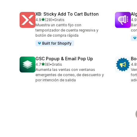
XB: Sticky Add To Cart Button
Al
de 5 estrellas
4.9
(28)
•
Gratis
4.9
28 reseñas en total
94 
Muestra un carrito fijo con
Bar
temporizador de cuenta regresiva y
con
botón de compra rápida
Built for Shopify
GSC Popup & Email Pop Up
Bo
de 5 estrellas
4.7
(8)
•
Gratis
4.8
8 reseñas en total
174
Aumenta las ventas con ventanas
Ven
emergentes de correo, de descuento y
for
por intención de salida
adi