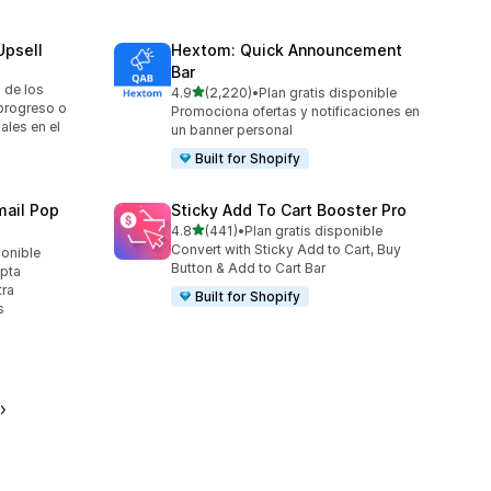
Upsell
Hextom: Quick Announcement
Bar
 de los
de 5 estrellas
4.9
(2,220)
•
Plan gratis disponible
2220 reseñas en total
progreso o
Promociona ofertas y notificaciones en
ales en el
un banner personal
Built for Shopify
ail Pop
Sticky Add To Cart Booster Pro
de 5 estrellas
4.8
(441)
•
Plan gratis disponible
441 reseñas en total
Convert with Sticky Add to Cart, Buy
ponible
Button & Add to Cart Bar
apta
tra
Built for Shopify
s