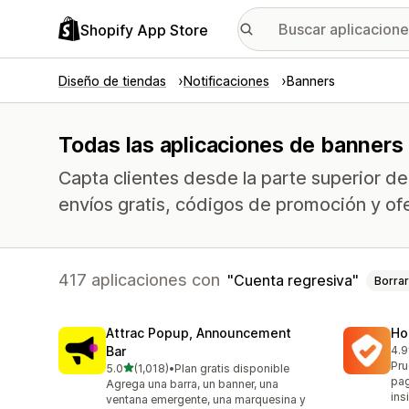
Shopify App Store
Diseño de tiendas
Notificaciones
Banners
Todas las aplicaciones de banners 
Capta clientes desde la parte superior d
envíos gratis, códigos de promoción y of
417 aplicaciones con
Cuenta regresiva
Borrar
Attrac Popup, Announcement
Ho
Bar
4.9
817
Pru
de 5 estrellas
5.0
(1,018)
•
Plan gratis disponible
1018 reseñas en total
pag
Agrega una barra, un banner, una
ins
ventana emergente, una marquesina y