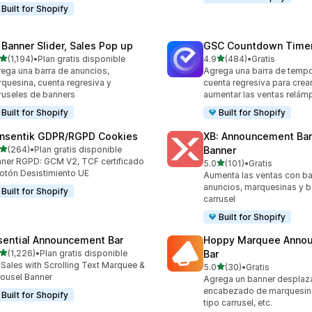
Built for Shopify
 Banner Slider, Sales Pop up
GSC Countdown Timer
de 5 estrellas
de 5 estrellas
(1,194)
•
Plan gratis disponible
4.9
(484)
•
Gratis
4 reseñas en total
484 reseñas en total
ega una barra de anuncios,
Agrega una barra de tempo
quesina, cuenta regresiva y
cuenta regresiva para crea
ruseles de banners
aumentar las ventas relá
Built for Shopify
Built for Shopify
nsentik GDPR/RGPD Cookies
XB: Announcement Bar
de 5 estrellas
(264)
•
Plan gratis disponible
Banner
 reseñas en total
ner RGPD: GCM V2, TCF certificado
de 5 estrellas
5.0
(101)
•
Gratis
101 reseñas en total
otón Desistimiento UE
Aumenta las ventas con ba
anuncios, marquesinas y b
Built for Shopify
carrusel
Built for Shopify
sential Announcement Bar
Hoppy Marquee Anno
de 5 estrellas
(1,226)
•
Plan gratis disponible
Bar
6 reseñas en total
t Sales with Scrolling Text Marquee &
de 5 estrellas
5.0
(30)
•
Gratis
30 reseñas en total
ousel Banner
Agrega un banner desplaz
encabezado de marquesin
Built for Shopify
tipo carrusel, etc.