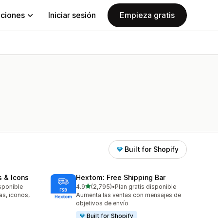
aciones
Iniciar sesión
Empieza gratis
Built for Shopify
s & Icons
Hextom: Free Shipping Bar
de 5 estrellas
isponible
4.9
(2,795)
•
Plan gratis disponible
2795 reseñas en total
as, iconos,
Aumenta las ventas con mensajes de
objetivos de envío
Built for Shopify