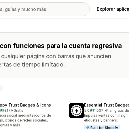
Explorar aplic
con funciones para la cuenta regresiva
e cualquier página con barras que anuncien
ertas de tiempo limitado.
ppy Trust Badges & Icons
Essential Trust Badge
de 5 estrellas
de 5 estrellas
(817)
•
Gratis
5.0
(1,037)
•
Plan gratis d
 reseñas en total
1037 reseñas en total
eba social mediante íconos de
Impulsa ventas con insigni
o, íconos de redes sociales,
etiquetas y banners.
ignias y más
Built for Shopify