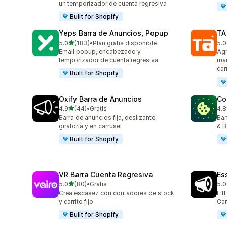
un temporizador de cuenta regresiva
Built for Shopify
Yeps Barra de Anuncios, Popup
TA
de 5 estrellas
5.0
(183)
•
Plan gratis disponible
5.0
183 reseñas en total
119
Email popup, encabezado y
Agr
temporizador de cuenta regresiva
mar
car
Built for Shopify
Oxify Barra de Anuncios
Co
de 5 estrellas
4.9
(44)
•
Gratis
4.8
44 reseñas en total
264
Barra de anuncios fija, deslizante,
Ban
giratoria y en carrusel
& B
Built for Shopify
VR Barra Cuenta Regresiva
Es
de 5 estrellas
5.0
(80)
•
Gratis
5.0
80 reseñas en total
122
Crea escasez con contadores de stock
Lif
y carrito fijo
Car
Built for Shopify