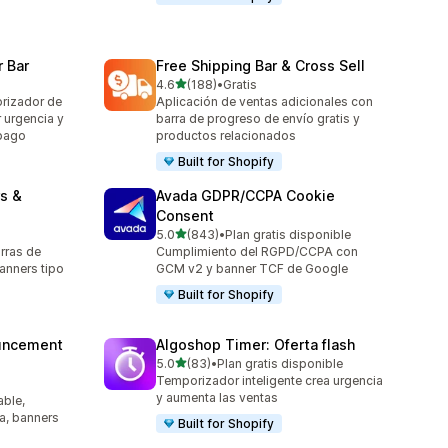
 Bar
Free Shipping Bar & Cross Sell
de 5 estrellas
4.6
(188)
•
Gratis
188 reseñas en total
rizador de
Aplicación de ventas adicionales con
r urgencia y
barra de progreso de envío gratis y
mpago
productos relacionados
Built for Shopify
s &
Avada GDPR/CCPA Cookie
Consent
de 5 estrellas
5.0
(843)
•
Plan gratis disponible
843 reseñas en total
rras de
Cumplimiento del RGPD/CCPA con
anners tipo
GCM v2 y banner TCF de Google
Built for Shopify
uncement
Algoshop Timer: Oferta flash
de 5 estrellas
5.0
(83)
•
Plan gratis disponible
83 reseñas en total
Temporizador inteligente crea urgencia
y aumenta las ventas
able,
a, banners
Built for Shopify