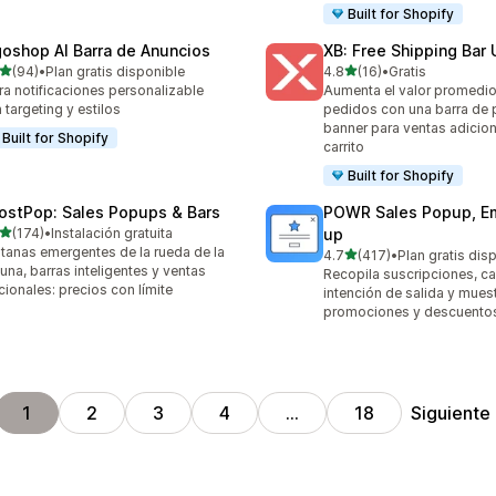
Built for Shopify
goshop AI Barra de Anuncios
XB: Free Shipping Bar 
de 5 estrellas
de 5 estrellas
(94)
•
Plan gratis disponible
4.8
(16)
•
Gratis
reseñas en total
16 reseñas en total
ra notificaciones personalizable
Aumenta el valor promedio
 targeting y estilos
pedidos con una barra de 
banner para ventas adicion
Built for Shopify
carrito
Built for Shopify
ostPop: Sales Popups & Bars
POWR Sales Popup, Em
de 5 estrellas
(174)
•
Instalación gratuita
up
 reseñas en total
tanas emergentes de la rueda de la
de 5 estrellas
4.7
(417)
•
Plan gratis dis
417 reseñas en total
tuna, barras inteligentes y ventas
Recopila suscripciones, c
cionales: precios con límite
intención de salida y mues
promociones y descuento
Siguiente
1
2
3
4
…
18