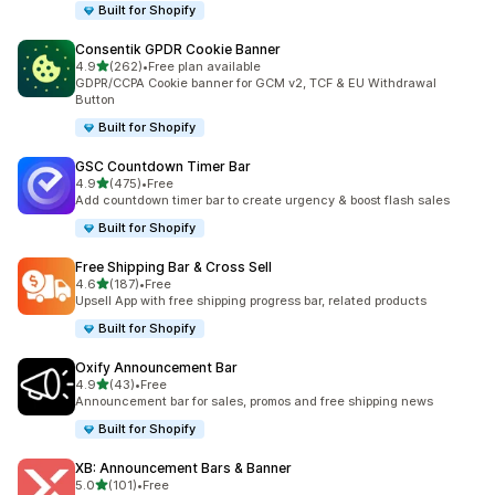
Built for Shopify
Consentik GPDR Cookie Banner
별 5개 중
4.9
(262)
•
Free plan available
총 리뷰 262개
GDPR/CCPA Cookie banner for GCM v2, TCF & EU Withdrawal
Button
Built for Shopify
GSC Countdown Timer Bar
별 5개 중
4.9
(475)
•
Free
총 리뷰 475개
Add countdown timer bar to create urgency & boost flash sales
Built for Shopify
Free Shipping Bar & Cross Sell
별 5개 중
4.6
(187)
•
Free
총 리뷰 187개
Upsell App with free shipping progress bar, related products
Built for Shopify
Oxify Announcement Bar
별 5개 중
4.9
(43)
•
Free
총 리뷰 43개
Announcement bar for sales, promos and free shipping news
Built for Shopify
XB: Announcement Bars & Banner
별 5개 중
5.0
(101)
•
Free
총 리뷰 101개