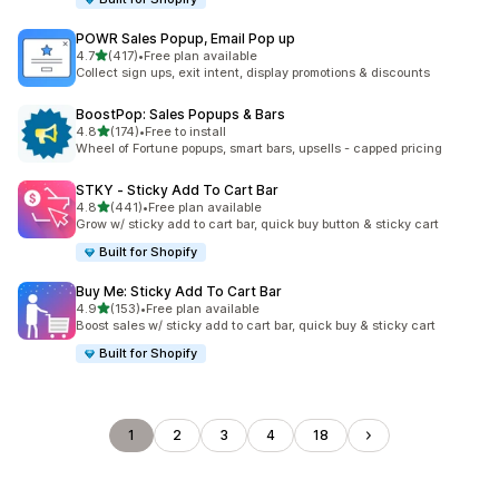
POWR Sales Popup, Email Pop up
별 5개 중
4.7
(417)
•
Free plan available
총 리뷰 417개
Collect sign ups, exit intent, display promotions & discounts
BoostPop: Sales Popups & Bars
별 5개 중
4.8
(174)
•
Free to install
총 리뷰 174개
Wheel of Fortune popups, smart bars, upsells - capped pricing
STKY ‑ Sticky Add To Cart Bar
별 5개 중
4.8
(441)
•
Free plan available
총 리뷰 441개
Grow w/ sticky add to cart bar, quick buy button & sticky cart
Built for Shopify
Buy Me: Sticky Add To Cart Bar
별 5개 중
4.9
(153)
•
Free plan available
총 리뷰 153개
Boost sales w/ sticky add to cart bar, quick buy & sticky cart
Built for Shopify
1
2
3
4
18