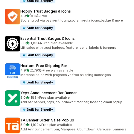
Built for Shopify
Hoppy Trust Badges & Icons
별 5개 중
4.9
(816)
•
Free
총 리뷰 816개
Social proof via payment icons,social media icons,badge & more
Built for Shopify
Essential Trust Badges & Icons
별 5개 중
5.0
(1,034)
•
Free plan available
총 리뷰 1034개
Lift sales with trust badges, feature icons, labels & banners
Built for Shopify
Hextom: Free Shipping Bar
별 5개 중
4.9
(2,793)
•
Free plan available
총 리뷰 2793개
Increase sales with progressive free shipping messages
Built for Shopify
Yeps Announcement Bar Banner
별 5개 중
5.0
(183)
•
Free plan available
총 리뷰 183개
Add bar banner, pops, countdown timer bar, header, email popup
Built for Shopify
TA Banner Slider, Sales Pop up
별 5개 중
5.0
(1,192)
•
Free plan available
총 리뷰 1192개
Add Announcement Bar, Marquee, Countdown, Carousel Banners