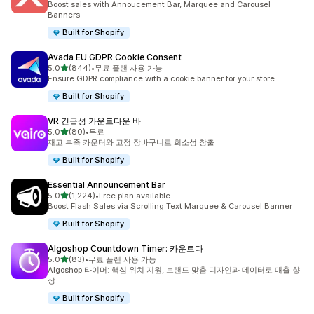
Boost sales with Annoucement Bar, Marquee and Carousel
Banners
Built for Shopify
Avada EU GDPR Cookie Consent
별 5개 중
5.0
(844)
•
무료 플랜 사용 가능
총 리뷰 844개
Ensure GDPR compliance with a cookie banner for your store
Built for Shopify
VR 긴급성 카운트다운 바
별 5개 중
5.0
(80)
•
무료
총 리뷰 80개
재고 부족 카운터와 고정 장바구니로 희소성 창출
Built for Shopify
Essential Announcement Bar
별 5개 중
5.0
(1,224)
•
Free plan available
총 리뷰 1224개
Boost Flash Sales via Scrolling Text Marquee & Carousel Banner
Built for Shopify
Algoshop Countdown Timer: 카운트다
별 5개 중
5.0
(83)
•
무료 플랜 사용 가능
총 리뷰 83개
Algoshop 타이머: 핵심 위치 지원, 브랜드 맞춤 디자인과 데이터로 매출 향
상
Built for Shopify