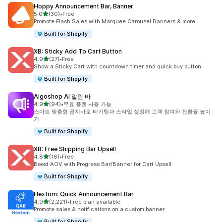
Hoppy Announcement Bar, Banner
별 5개 중
5.0
(30)
•
Free
총 리뷰 30개
Promote Flash Sales with Marquee Carousel Banners & more
Built for Shopify
XB: Sticky Add To Cart Button
별 5개 중
4.9
(27)
•
Free
총 리뷰 27개
Show a Sticky Cart with countdown timer and quick buy button
Built for Shopify
Algoshop AI 알림 바
별 5개 중
4.9
(94)
•
무료 플랜 사용 가능
총 리뷰 94개
스마트 맞춤형 공지바로 타기팅과 스타일 설정해 고객 참여와 전환율 높이
기
Built for Shopify
XB: Free Shipping Bar Upsell
별 5개 중
4.8
(16)
•
Free
총 리뷰 16개
Boost AOV with Progress Bar/Banner for Cart Upsell
Built for Shopify
Hextom: Quick Announcement Bar
별 5개 중
4.9
(2,221)
•
Free plan available
총 리뷰 2221개
Promote sales & notifications on a custom banner
Built for Shopify