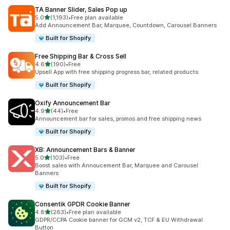
TA Banner Slider, Sales Pop up
滿分 5 顆星
5.0
(1,193)
•
Free plan available
共有 1193 則評價
Add Announcement Bar, Marquee, Countdown, Carousel Banners
Built for Shopify
Free Shipping Bar & Cross Sell
滿分 5 顆星
4.6
(190)
•
Free
共有 190 則評價
Upsell App with free shipping progress bar, related products
Built for Shopify
Oxify Announcement Bar
滿分 5 顆星
4.9
(44)
•
Free
共有 44 則評價
Announcement bar for sales, promos and free shipping news
Built for Shopify
XB: Announcement Bars & Banner
滿分 5 顆星
5.0
(103)
•
Free
共有 103 則評價
Boost sales with Annoucement Bar, Marquee and Carousel
Banners
Built for Shopify
Consentik GPDR Cookie Banner
滿分 5 顆星
4.8
(263)
•
Free plan available
共有 263 則評價
GDPR/CCPA Cookie banner for GCM v2, TCF & EU Withdrawal
Button