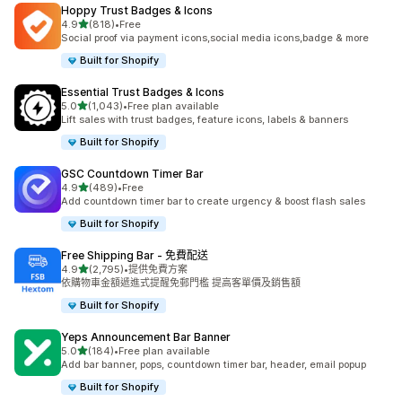
Hoppy Trust Badges & Icons
滿分 5 顆星
4.9
(818)
•
Free
共有 818 則評價
Social proof via payment icons,social media icons,badge & more
Built for Shopify
Essential Trust Badges & Icons
滿分 5 顆星
5.0
(1,043)
•
Free plan available
共有 1043 則評價
Lift sales with trust badges, feature icons, labels & banners
Built for Shopify
GSC Countdown Timer Bar
滿分 5 顆星
4.9
(489)
•
Free
共有 489 則評價
Add countdown timer bar to create urgency & boost flash sales
Built for Shopify
Free Shipping Bar ‑ 免費配送
滿分 5 顆星
4.9
(2,795)
•
提供免費方案
共有 2795 則評價
依購物車金額遞進式提醒免郵門檻 提高客單價及銷售額
Built for Shopify
Yeps Announcement Bar Banner
滿分 5 顆星
5.0
(184)
•
Free plan available
共有 184 則評價
Add bar banner, pops, countdown timer bar, header, email popup
Built for Shopify