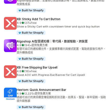
Algoshop智慧倒數：支援核心頁面倒數計時、自訂品牌樣式，數據分析助
攻銷售成長
Built for Shopify
XB: Sticky Add To Cart Button
滿分 5 顆星
4.9
(27)
•
Free
共有 27 則評價
Show a Sticky Cart with countdown timer and quick buy button
Built for Shopify
Algoshop AI智慧通知欄｜零代碼・數據驅動・跨裝置
滿分 5 顆星
4.9
(94)
•
提供免費方案
共有 94 則評價
智慧可自訂的通知欄元件，支援精準顯示與樣式配置，幫助商家吸引用戶、
提升轉換成效
Built for Shopify
XB: Free Shipping Bar Upsell
滿分 5 顆星
4.8
(16)
•
Free
共有 16 則評價
Boost AOV with Progress Bar/Banner for Cart Upsell
Built for Shopify
Hextom: Quick Announcement Bar
滿分 5 顆星
4.9
(2,221)
•
提供免費方案
共有 2221 則評價
透過可自訂的資訊欄宣傳促銷和折扣活動，如黑五、聖誕、新年促銷，協助
提升銷售額
Built for Shopify