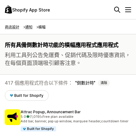
Shopify App Store
商店設計
通知
橫幅
所有具備倒數計時功能的橫幅應用程式應用程式
利用工具列公告免運費、促銷代碼及限時優惠資訊，
在每個頁面頂端吸引顧客注意。
417 個應用程式符合以下條件：
倒數計時
清除
Built for Shopify
Attrac Popup, Announcement Bar
滿分 5 顆星
5.0
(1,019)
•
Free plan available
共有 1019 則評價
Add bar, banner, pop up window, marquee header,countdown timer
Built for Shopify