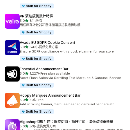
Built for Shopify
VR 緊迫感倒數計時條
滿分 5 顆星
5.0
(81)
•
免費
共有 81 則評價
用低庫存計數器和懸浮加購按鈕製造稀缺感
Built for Shopify
Avada EU GDPR Cookie Consent
滿分 5 顆星
5.0
(843)
•
提供免費方案
共有 843 則評價
Ensure GDPR compliance with a cookie banner for your store
Built for Shopify
Essential Announcement Bar
滿分 5 顆星
5.0
(1,227)
•
Free plan available
共有 1227 則評價
Boost Flash Sales via Scrolling Text Marquee & Carousel Banner
Built for Shopify
Hoppy Marquee Announcement Bar
滿分 5 顆星
5.0
(30)
•
Free
共有 30 則評價
Add scrolling banner, marquee header, carousel banners etc
Built for Shopify
Algoshop倒數計時：限時促銷，節日行銷，降低購物車棄單
滿分 5 顆星
5.0
(83)
•
提供免費方案
共有 83 則評價