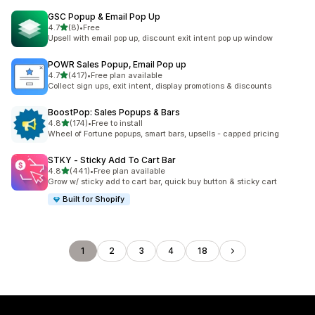
GSC Popup & Email Pop Up
滿分 5 顆星
4.7
(8)
•
Free
共有 8 則評價
Upsell with email pop up, discount exit intent pop up window
POWR Sales Popup, Email Pop up
滿分 5 顆星
4.7
(417)
•
Free plan available
共有 417 則評價
Collect sign ups, exit intent, display promotions & discounts
BoostPop: Sales Popups & Bars
滿分 5 顆星
4.8
(174)
•
Free to install
共有 174 則評價
Wheel of Fortune popups, smart bars, upsells - capped pricing
STKY ‑ Sticky Add To Cart Bar
滿分 5 顆星
4.8
(441)
•
Free plan available
共有 441 則評價
Grow w/ sticky add to cart bar, quick buy button & sticky cart
Built for Shopify
1
2
3
4
18