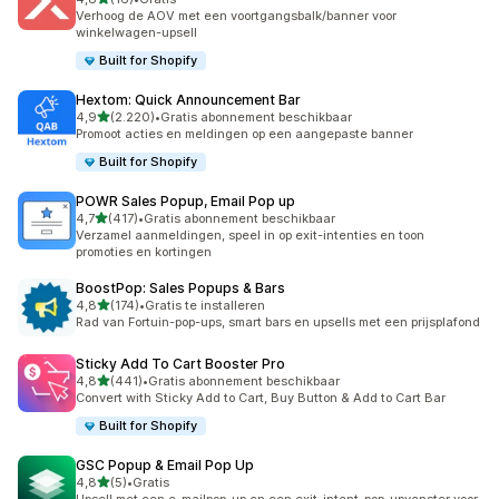
16 recensies in totaal
Verhoog de AOV met een voortgangsbalk/banner voor
winkelwagen-upsell
Built for Shopify
Hextom: Quick Announcement Bar
van 5 sterren
4,9
(2.220)
•
Gratis abonnement beschikbaar
2220 recensies in totaal
Promoot acties en meldingen op een aangepaste banner
Built for Shopify
POWR Sales Popup, Email Pop up
van 5 sterren
4,7
(417)
•
Gratis abonnement beschikbaar
417 recensies in totaal
Verzamel aanmeldingen, speel in op exit-intenties en toon
promoties en kortingen
BoostPop: Sales Popups & Bars
van 5 sterren
4,8
(174)
•
Gratis te installeren
174 recensies in totaal
Rad van Fortuin-pop-ups, smart bars en upsells met een prijsplafond
Sticky Add To Cart Booster Pro
van 5 sterren
4,8
(441)
•
Gratis abonnement beschikbaar
441 recensies in totaal
Convert with Sticky Add to Cart, Buy Button & Add to Cart Bar
Built for Shopify
GSC Popup & Email Pop Up
van 5 sterren
4,8
(5)
•
Gratis
5 recensies in totaal