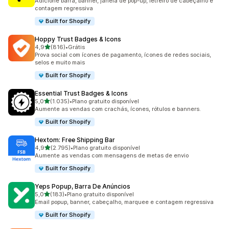
Adicione barra, banner, janela de pop-up, letreiro de cabeçalho e
contagem regressiva
Built for Shopify
Hoppy Trust Badges & Icons
de 5 estrelas
4,9
(816)
•
Grátis
816 avaliações ao todo
Prova social com ícones de pagamento, ícones de redes sociais,
selos e muito mais
Built for Shopify
Essential Trust Badges & Icons
de 5 estrelas
5,0
(1.035)
•
Plano gratuito disponível
1035 avaliações ao todo
Aumente as vendas com crachás, ícones, rótulos e banners.
Built for Shopify
Hextom: Free Shipping Bar
de 5 estrelas
4,9
(2.795)
•
Plano gratuito disponível
2795 avaliações ao todo
Aumente as vendas com mensagens de metas de envio
Built for Shopify
Yeps Popup, Barra De Anúncios
de 5 estrelas
5,0
(183)
•
Plano gratuito disponível
183 avaliações ao todo
Email popup, banner, cabeçalho, marquee e contagem regressiva
Built for Shopify