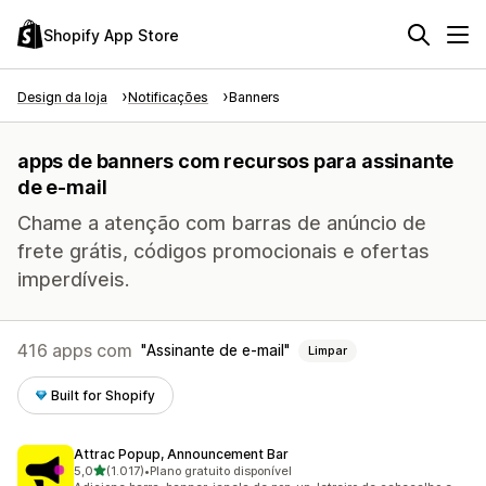
Shopify App Store
Design da loja
Notificações
Banners
apps de banners com recursos para assinante
de e-mail
Chame a atenção com barras de anúncio de
frete grátis, códigos promocionais e ofertas
imperdíveis.
416 apps com
Assinante de e-mail
Limpar
Built for Shopify
Attrac Popup, Announcement Bar
de 5 estrelas
5,0
(1.017)
•
Plano gratuito disponível
1017 avaliações ao todo