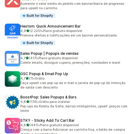
16 avaliações ao todo
Aumente o valor médio do pedido com banner/barra de progresso
para upsell no carrinho
Built for Shopify
Hextom: Quick Announcement Bar
de 5 estrelas
4,9
(2.220)
•
Plano gratuito disponível
2220 avaliações ao todo
Promova ofertas e notificações em um banner personalizado.
Built for Shopify
Sales Popup | Popups de vendas
de 5 estrelas
4,7
(417)
•
Plano gratuito disponível
417 avaliações ao todo
Colete emails, divulgue cupons, promoções, novidades e mais!
GSC Popup & Email Pop Up
de 5 estrelas
4,7
(7)
•
Grátis
7 avaliações ao todo
Faça upsell com pop-up de e-mail e janela de pop-up de intenção
de saída com desconto
BoostPop: Sales Popups & Bars
de 5 estrelas
4,8
(174)
•
Grátis para instalar
174 avaliações ao todo
Pop-ups da Roleta da Sorte, barras inteligentes, upsell: preços com
limite
STKY ‑ Sticky Add To Cart Bar
de 5 estrelas
4,8
(441)
•
Plano gratuito disponível
441 avaliações ao todo
Cresça com a barra Adicionar ao carrinho fixa, o botão de compra