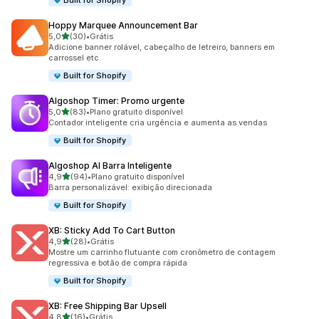
Built for Shopify
Hoppy Marquee Announcement Bar
de 5 estrelas
5,0
(30)
•
Grátis
30 avaliações ao todo
Adicione banner rolável, cabeçalho de letreiro, banners em
carrossel etc.
Built for Shopify
Algoshop Timer: Promo urgente
de 5 estrelas
5,0
(83)
•
Plano gratuito disponível
83 avaliações ao todo
Contador inteligente cria urgência e aumenta as vendas
Built for Shopify
Algoshop AI Barra Inteligente
de 5 estrelas
4,9
(94)
•
Plano gratuito disponível
94 avaliações ao todo
Barra personalizável: exibição direcionada
Built for Shopify
XB: Sticky Add To Cart Button
de 5 estrelas
4,9
(28)
•
Grátis
28 avaliações ao todo
Mostre um carrinho flutuante com cronômetro de contagem
regressiva e botão de compra rápida
Built for Shopify
XB: Free Shipping Bar Upsell
de 5 estrelas
4,8
(16)
•
Grátis