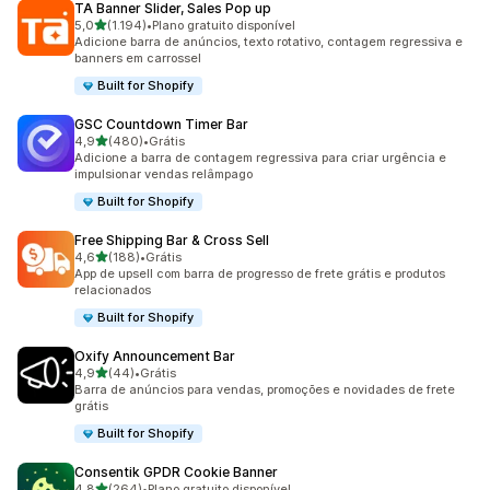
TA Banner Slider, Sales Pop up
de 5 estrelas
5,0
(1.194)
•
Plano gratuito disponível
1194 avaliações ao todo
Adicione barra de anúncios, texto rotativo, contagem regressiva e
banners em carrossel
Built for Shopify
GSC Countdown Timer Bar
de 5 estrelas
4,9
(480)
•
Grátis
480 avaliações ao todo
Adicione a barra de contagem regressiva para criar urgência e
impulsionar vendas relâmpago
Built for Shopify
Free Shipping Bar & Cross Sell
de 5 estrelas
4,6
(188)
•
Grátis
188 avaliações ao todo
App de upsell com barra de progresso de frete grátis e produtos
relacionados
Built for Shopify
Oxify Announcement Bar
de 5 estrelas
4,9
(44)
•
Grátis
44 avaliações ao todo
Barra de anúncios para vendas, promoções e novidades de frete
grátis
Built for Shopify
Consentik GPDR Cookie Banner
de 5 estrelas
4,8
(264)
•
Plano gratuito disponível