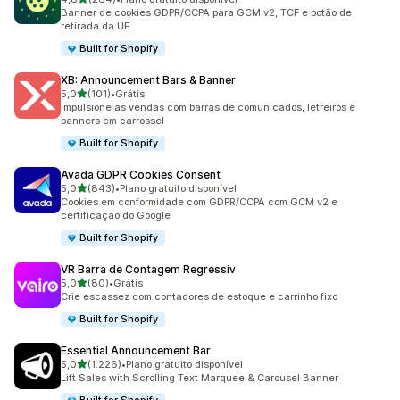
264 avaliações ao todo
Banner de cookies GDPR/CCPA para GCM v2, TCF e botão de
retirada da UE
Built for Shopify
XB: Announcement Bars & Banner
de 5 estrelas
5,0
(101)
•
Grátis
101 avaliações ao todo
Impulsione as vendas com barras de comunicados, letreiros e
banners em carrossel
Built for Shopify
Avada GDPR Cookies Consent
de 5 estrelas
5,0
(843)
•
Plano gratuito disponível
843 avaliações ao todo
Cookies em conformidade com GDPR/CCPA com GCM v2 e
certificação do Google
Built for Shopify
VR Barra de Contagem Regressiv
de 5 estrelas
5,0
(80)
•
Grátis
80 avaliações ao todo
Crie escassez com contadores de estoque e carrinho fixo
Built for Shopify
Essential Announcement Bar
de 5 estrelas
5,0
(1.226)
•
Plano gratuito disponível
1226 avaliações ao todo
Lift Sales with Scrolling Text Marquee & Carousel Banner