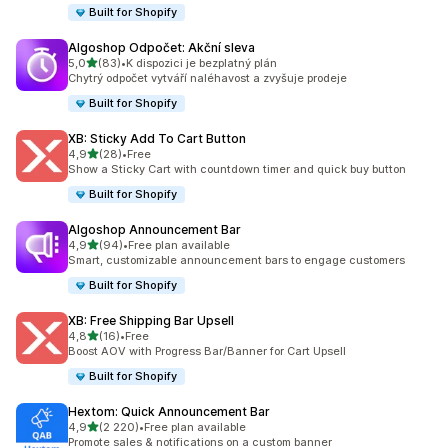
Built for Shopify
Algoshop Odpočet: Akční sleva
z 5 hvězd
5,0
(83)
•
K dispozici je bezplatný plán
Celkový počet recenzí: 83
Chytrý odpočet vytváří naléhavost a zvyšuje prodeje
Built for Shopify
XB: Sticky Add To Cart Button
z 5 hvězd
4,9
(28)
•
Free
Celkový počet recenzí: 28
Show a Sticky Cart with countdown timer and quick buy button
Built for Shopify
Algoshop Announcement Bar
z 5 hvězd
4,9
(94)
•
Free plan available
Celkový počet recenzí: 94
Smart, customizable announcement bars to engage customers
Built for Shopify
XB: Free Shipping Bar Upsell
z 5 hvězd
4,8
(16)
•
Free
Celkový počet recenzí: 16
Boost AOV with Progress Bar/Banner for Cart Upsell
Built for Shopify
Hextom: Quick Announcement Bar
z 5 hvězd
4,9
(2 220)
•
Free plan available
Celkový počet recenzí: 2220
Promote sales & notifications on a custom banner