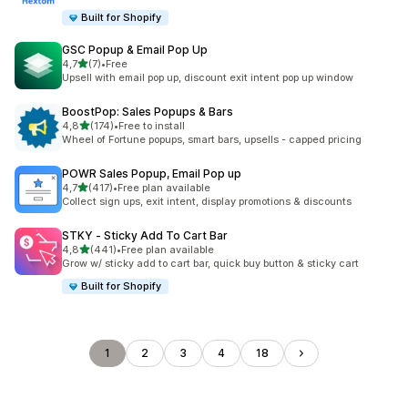
Built for Shopify
GSC Popup & Email Pop Up
z 5 hvězd
4,7
(7)
•
Free
Celkový počet recenzí: 7
Upsell with email pop up, discount exit intent pop up window
BoostPop: Sales Popups & Bars
z 5 hvězd
4,8
(174)
•
Free to install
Celkový počet recenzí: 174
Wheel of Fortune popups, smart bars, upsells - capped pricing
POWR Sales Popup, Email Pop up
z 5 hvězd
4,7
(417)
•
Free plan available
Celkový počet recenzí: 417
Collect sign ups, exit intent, display promotions & discounts
STKY ‑ Sticky Add To Cart Bar
z 5 hvězd
4,8
(441)
•
Free plan available
Celkový počet recenzí: 441
Grow w/ sticky add to cart bar, quick buy button & sticky cart
Built for Shopify
1
2
3
4
18