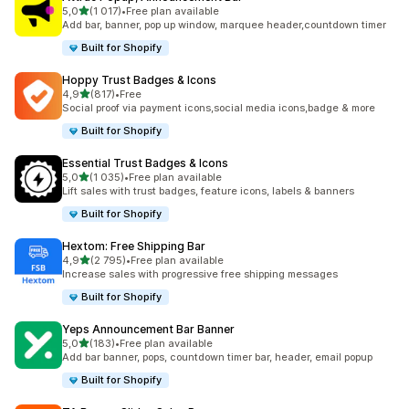
z 5 hvězd
5,0
(1 017)
•
Free plan available
Celkový počet recenzí: 1017
Add bar, banner, pop up window, marquee header,countdown timer
Built for Shopify
Hoppy Trust Badges & Icons
z 5 hvězd
4,9
(817)
•
Free
Celkový počet recenzí: 817
Social proof via payment icons,social media icons,badge & more
Built for Shopify
Essential Trust Badges & Icons
z 5 hvězd
5,0
(1 035)
•
Free plan available
Celkový počet recenzí: 1035
Lift sales with trust badges, feature icons, labels & banners
Built for Shopify
Hextom: Free Shipping Bar
z 5 hvězd
4,9
(2 795)
•
Free plan available
Celkový počet recenzí: 2795
Increase sales with progressive free shipping messages
Built for Shopify
Yeps Announcement Bar Banner
z 5 hvězd
5,0
(183)
•
Free plan available
Celkový počet recenzí: 183
Add bar banner, pops, countdown timer bar, header, email popup
Built for Shopify