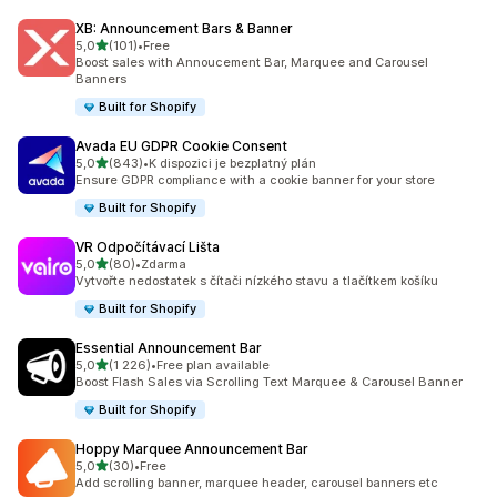
XB: Announcement Bars & Banner
z 5 hvězd
5,0
(101)
•
Free
Celkový počet recenzí: 101
Boost sales with Annoucement Bar, Marquee and Carousel
Banners
Built for Shopify
Avada EU GDPR Cookie Consent
z 5 hvězd
5,0
(843)
•
K dispozici je bezplatný plán
Celkový počet recenzí: 843
Ensure GDPR compliance with a cookie banner for your store
Built for Shopify
VR Odpočítávací Lišta
z 5 hvězd
5,0
(80)
•
Zdarma
Celkový počet recenzí: 80
Vytvořte nedostatek s čítači nízkého stavu a tlačítkem košíku
Built for Shopify
Essential Announcement Bar
z 5 hvězd
5,0
(1 226)
•
Free plan available
Celkový počet recenzí: 1226
Boost Flash Sales via Scrolling Text Marquee & Carousel Banner
Built for Shopify
Hoppy Marquee Announcement Bar
z 5 hvězd
5,0
(30)
•
Free
Celkový počet recenzí: 30
Add scrolling banner, marquee header, carousel banners etc