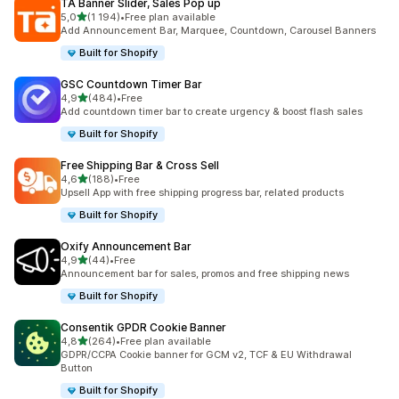
TA Banner Slider, Sales Pop up
z 5 hvězd
5,0
(1 194)
•
Free plan available
Celkový počet recenzí: 1194
Add Announcement Bar, Marquee, Countdown, Carousel Banners
Built for Shopify
GSC Countdown Timer Bar
z 5 hvězd
4,9
(484)
•
Free
Celkový počet recenzí: 484
Add countdown timer bar to create urgency & boost flash sales
Built for Shopify
Free Shipping Bar & Cross Sell
z 5 hvězd
4,6
(188)
•
Free
Celkový počet recenzí: 188
Upsell App with free shipping progress bar, related products
Built for Shopify
Oxify Announcement Bar
z 5 hvězd
4,9
(44)
•
Free
Celkový počet recenzí: 44
Announcement bar for sales, promos and free shipping news
Built for Shopify
Consentik GPDR Cookie Banner
z 5 hvězd
4,8
(264)
•
Free plan available
Celkový počet recenzí: 264
GDPR/CCPA Cookie banner for GCM v2, TCF & EU Withdrawal
Button
Built for Shopify