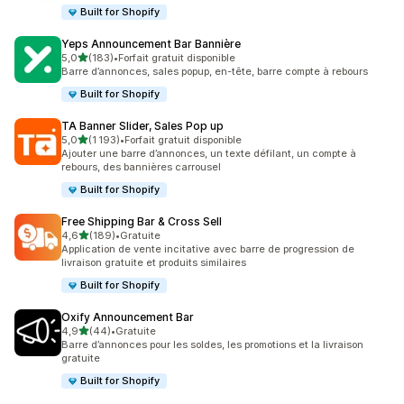
Built for Shopify
Yeps Announcement Bar Bannière
étoile(s) sur 5
5,0
(183)
•
Forfait gratuit disponible
183 avis au total
Barre d’annonces, sales popup, en-tête, barre compte à rebours
Built for Shopify
TA Banner Slider, Sales Pop up
étoile(s) sur 5
5,0
(1 193)
•
Forfait gratuit disponible
1193 avis au total
Ajouter une barre d’annonces, un texte défilant, un compte à
rebours, des bannières carrousel
Built for Shopify
Free Shipping Bar & Cross Sell
étoile(s) sur 5
4,6
(189)
•
Gratuite
189 avis au total
Application de vente incitative avec barre de progression de
livraison gratuite et produits similaires
Built for Shopify
Oxify Announcement Bar
étoile(s) sur 5
4,9
(44)
•
Gratuite
44 avis au total
Barre d’annonces pour les soldes, les promotions et la livraison
gratuite
Built for Shopify