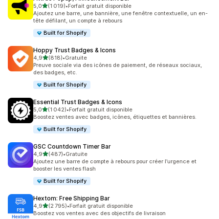
étoile(s) sur 5
5,0
(1 019)
•
Forfait gratuit disponible
1019 avis au total
Ajoutez une barre, une bannière, une fenêtre contextuelle, un en-
tête défilant, un compte à rebours
Built for Shopify
Hoppy Trust Badges & Icons
étoile(s) sur 5
4,9
(818)
•
Gratuite
818 avis au total
Preuve sociale via des icônes de paiement, de réseaux sociaux,
des badges, etc.
Built for Shopify
Essential Trust Badges & Icons
étoile(s) sur 5
5,0
(1 042)
•
Forfait gratuit disponible
1042 avis au total
Boostez ventes avec badges, icônes, étiquettes et bannières.
Built for Shopify
GSC Countdown Timer Bar
étoile(s) sur 5
4,9
(487)
•
Gratuite
487 avis au total
Ajoutez une barre de compte à rebours pour créer l’urgence et
booster les ventes flash
Built for Shopify
Hextom: Free Shipping Bar
étoile(s) sur 5
4,9
(2 795)
•
Forfait gratuit disponible
2795 avis au total
Boostez vos ventes avec des objectifs de livraison