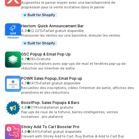
Augmentez le panier moyen avec une barre/bannière de
progression pour la vente incitative dans le panier
Built for Shopify
Hextom: Quick Announcement Bar
étoile(s) sur 5
4,9
(2 221)
•
Forfait gratuit disponible
2221 avis au total
Promouvoir les ventes sur une bannière, stimuler les ventes
Built for Shopify
GSC Popup & Email Pop Up
étoile(s) sur 5
4,7
(8)
•
Gratuite
8 avis au total
Ventes incitatives avec pop-ups d’e-mail et fenêtres pop-up de
réduction sur intention de sortie
POWR Sales Popup, Email Pop up
étoile(s) sur 5
4,7
(417)
•
Forfait gratuit disponible
417 avis au total
Recueillez des inscriptions, ciblez l’intention de sortie, affichez des
promotions et des réductions
BoostPop: Sales Popups & Bars
étoile(s) sur 5
4,8
(174)
•
Installation gratuite
174 avis au total
Pop-ups de roue de la fortune, barres intelligentes, ventes
incitatives : prix plafonné
Sticky Add To Cart Booster Pro
étoile(s) sur 5
4,8
(441)
•
Forfait gratuit disponible
441 avis au total
Convert with Sticky Add to Cart, Buy Button & Add to Cart Bar