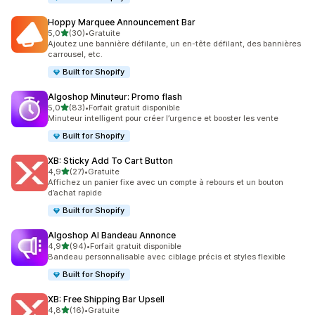
Hoppy Marquee Announcement Bar
étoile(s) sur 5
5,0
(30)
•
Gratuite
30 avis au total
Ajoutez une bannière défilante, un en-tête défilant, des bannières
carrousel, etc.
Built for Shopify
Algoshop Minuteur: Promo flash
étoile(s) sur 5
5,0
(83)
•
Forfait gratuit disponible
83 avis au total
Minuteur intelligent pour créer l’urgence et booster les vente
Built for Shopify
XB: Sticky Add To Cart Button
étoile(s) sur 5
4,9
(27)
•
Gratuite
27 avis au total
Affichez un panier fixe avec un compte à rebours et un bouton
d’achat rapide
Built for Shopify
Algoshop AI Bandeau Annonce
étoile(s) sur 5
4,9
(94)
•
Forfait gratuit disponible
94 avis au total
Bandeau personnalisable avec ciblage précis et styles flexible
Built for Shopify
XB: Free Shipping Bar Upsell
étoile(s) sur 5
4,8
(16)
•
Gratuite
16 avis au total