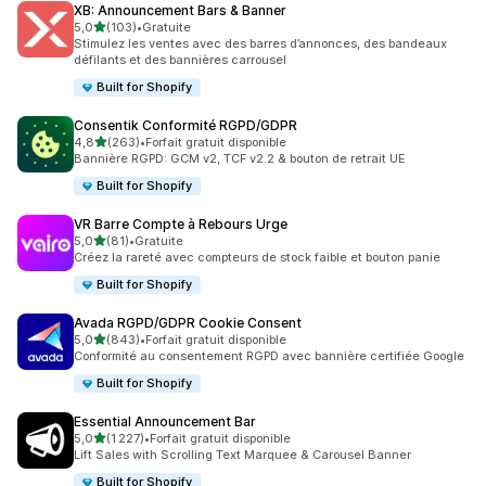
XB: Announcement Bars & Banner
étoile(s) sur 5
5,0
(103)
•
Gratuite
103 avis au total
Stimulez les ventes avec des barres d’annonces, des bandeaux
défilants et des bannières carrousel
Built for Shopify
Consentik Conformité RGPD/GDPR
étoile(s) sur 5
4,8
(263)
•
Forfait gratuit disponible
263 avis au total
Bannière RGPD: GCM v2, TCF v2.2 & bouton de retrait UE
Built for Shopify
VR Barre Compte à Rebours Urge
étoile(s) sur 5
5,0
(81)
•
Gratuite
81 avis au total
Créez la rareté avec compteurs de stock faible et bouton panie
Built for Shopify
Avada RGPD/GDPR Cookie Consent
étoile(s) sur 5
5,0
(843)
•
Forfait gratuit disponible
843 avis au total
Conformité au consentement RGPD avec bannière certifiée Google
Built for Shopify
Essential Announcement Bar
étoile(s) sur 5
5,0
(1 227)
•
Forfait gratuit disponible
1227 avis au total
Lift Sales with Scrolling Text Marquee & Carousel Banner
Built for Shopify