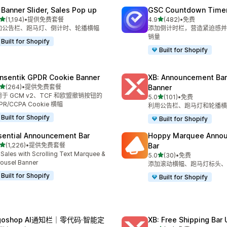
 Banner Slider, Sales Pop up
GSC Countdown Timer
星（满分 5 星）
星（满分 5 星）
(1,194)
•
提供免费套餐
4.9
(482)
•
免费
 1194 条评论
总共 482 条评论
加公告栏、跑马灯、倒计时、轮播横幅
添加倒计时栏，营造紧迫感并
销量
Built for Shopify
Built for Shopify
nsentik GPDR Cookie Banner
XB: Announcement Bar
星（满分 5 星）
(264)
•
提供免费套餐
Banner
 264 条评论
于 GCM v2、TCF 和欧盟撤销按钮的
星（满分 5 星）
5.0
(101)
•
免费
总共 101 条评论
PR/CCPA Cookie 横幅
利用公告栏、跑马灯和轮播横
Built for Shopify
Built for Shopify
sential Announcement Bar
Hoppy Marquee Anno
星（满分 5 星）
(1,226)
•
提供免费套餐
Bar
 1226 条评论
t Sales with Scrolling Text Marquee &
星（满分 5 星）
5.0
(30)
•
免费
总共 30 条评论
ousel Banner
添加滚动横幅、跑马灯标头、
Built for Shopify
Built for Shopify
lgoshop AI通知栏｜零代码·智能定
XB: Free Shipping Bar 