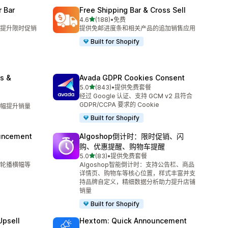
 Bar
Free Shipping Bar & Cross Sell
星（满分 5 星）
4.6
(188)
•
免费
总共 188 条评论
提升限时促销
提供免邮进度条和相关产品的追加销售应用
Built for Shopify
s &
Avada GDPR Cookies Consent
星（满分 5 星）
5.0
(843)
•
提供免费套餐
总共 843 条评论
经过 Google 认证、支持 GCM v2 且符合
GDPR/CCPA 要求的 Cookie
幅提升销量
Built for Shopify
uncement
Algoshop倒计时：限时促销、闪
购、优惠提醒、购物车提醒
星（满分 5 星）
5.0
(83)
•
提供免费套餐
总共 83 条评论
轮播横幅等
Algoshop智能倒计时：支持公告栏、商品
详情页、购物车等核心位置，样式丰富并支
持品牌自定义，精细数据分析助力提升店铺
销量
Built for Shopify
Upsell
Hextom: Quick Announcement