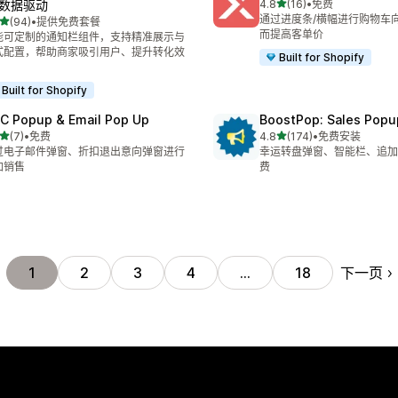
星（满分 5 星）
·数据驱动
4.8
(16)
•
免费
总共 16 条评论
通过进度条/横幅进行购物车
星（满分 5 星）
(94)
•
提供免费套餐
 94 条评论
而提高客单价
能可定制的通知栏组件，支持精准展示与
式配置，帮助商家吸引用户、提升转化效
Built for Shopify
Built for Shopify
C Popup & Email Pop Up
BoostPop: Sales Popu
星（满分 5 星）
星（满分 5 星）
(7)
•
免费
4.8
(174)
•
免费安装
 7 条评论
总共 174 条评论
过电子邮件弹窗、折扣退出意向弹窗进行
幸运转盘弹窗、智能栏、追加销
加销售
费
下一页
1
2
3
4
…
18