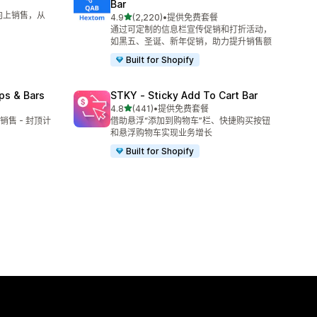
Bar
向上销售，从
星（满分 5 星）
4.9
(2,220)
•
提供免费套餐
总共 2220 条评论
通过可定制的信息栏宣传促销和打折活动，
如黑五、圣诞、新年促销，助力提升销售额
Built for Shopify
ps & Bars
STKY ‑ Sticky Add To Cart Bar
星（满分 5 星）
4.8
(441)
•
提供免费套餐
总共 441 条评论
售 - 封顶计
借助悬浮“添加到购物车”栏、快捷购买按钮
和悬浮购物车实现业务增长
Built for Shopify