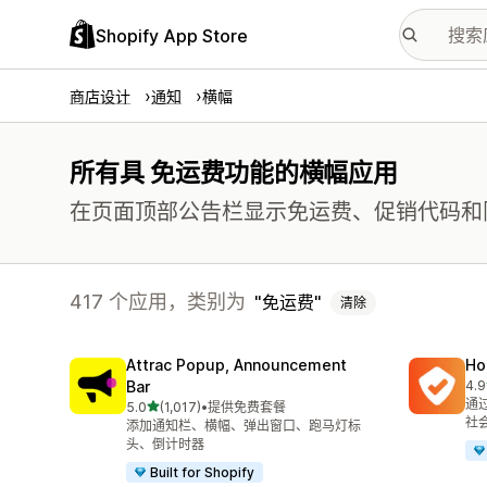
Shopify App Store
商店设计
通知
横幅
所有具 免运费功能的横幅应用
在页面顶部公告栏显示免运费、促销代码和
417 个应用，类别为
免运费
清除
Attrac Popup, Announcement
Ho
Bar
4.9
总共
通
星（满分 5 星）
5.0
(1,017)
•
提供免费套餐
总共 1017 条评论
社
添加通知栏、横幅、弹出窗口、跑马灯标
头、倒计时器
Built for Shopify