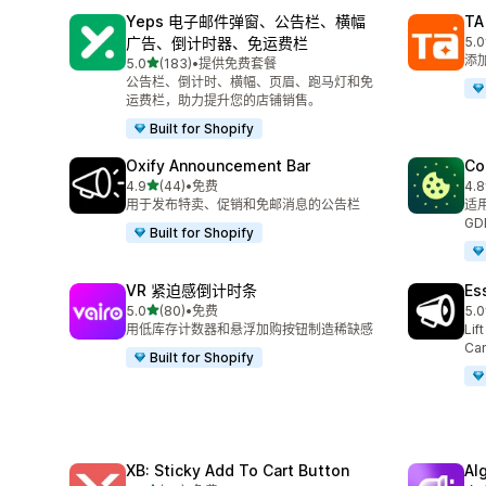
Yeps 电子邮件弹窗、公告栏、横幅
TA
广告、倒计时器、免运费栏
5.0
总共
添
星（满分 5 星）
5.0
(183)
•
提供免费套餐
总共 183 条评论
公告栏、倒计时、横幅、页眉、跑马灯和免
运费栏，助力提升您的店铺销售。
Built for Shopify
Oxify Announcement Bar
Co
星（满分 5 星）
4.9
(44)
•
免费
4.8
总共 44 条评论
总共
用于发布特卖、促销和免邮消息的公告栏
适用
GD
Built for Shopify
VR 紧迫感倒计时条
Es
星（满分 5 星）
5.0
(80)
•
免费
5.0
总共 80 条评论
总共
用低库存计数器和悬浮加购按钮制造稀缺感
Lif
Car
Built for Shopify
XB: Sticky Add To Cart Button
A