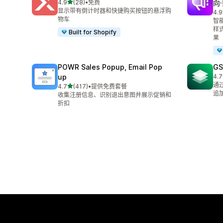
星（满分 5 星）
4.9
(28)
•
免费
向
总共 28 条评论
显示带有倒计时器和快捷购买按钮的悬浮购
4.9
总共
物车
智
样
Built for Shopify
果
POWR Sales Popup, Email Pop
GS
up
4.7
总共
通
星（满分 5 星）
4.7
(417)
•
提供免费套餐
总共 417 条评论
追
收集注册信息、识别退出意图并展示促销和
折扣