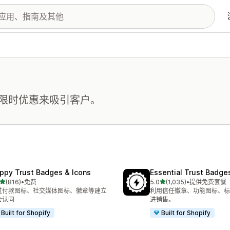
限时优惠来吸引客户。
ppy Trust Badges & Icons
Essential Trust Badge
星（满分 5 星）
星（满分 5 星）
(816)
•
免费
5.0
(1,035)
•
提供免费套餐
 816 条评论
总共 1035 条评论
过付款图标、社交媒体图标、徽章等建立
利用信任徽章、功能图标、标
会认同
进销售。
Built for Shopify
Built for Shopify