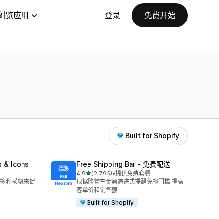
浏览应用
登录
免费开始
Built for Shopify
s & Icons
Free Shipping Bar ‑ 免费配送
星（满分 5 星）
4.9
(2,795)
•
提供免费套餐
总共 2795 条评论
签和横幅来促
根据购物车金额递进式提醒免邮门槛 提高
客单价和销售额
Built for Shopify