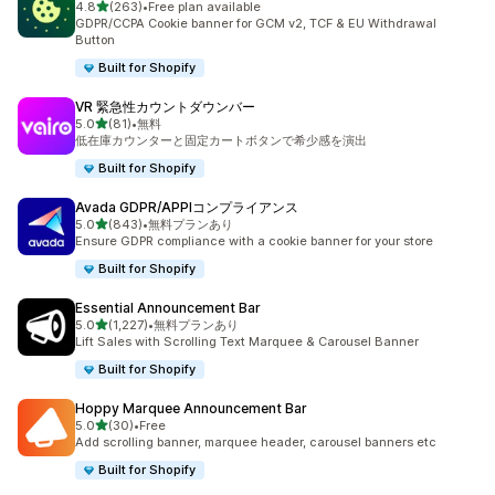
5つ星中
4.8
(263)
•
Free plan available
合計レビュー数：263件
GDPR/CCPA Cookie banner for GCM v2, TCF & EU Withdrawal
Button
Built for Shopify
VR 緊急性カウントダウンバー
5つ星中
5.0
(81)
•
無料
合計レビュー数：81件
低在庫カウンターと固定カートボタンで希少感を演出
Built for Shopify
Avada GDPR/APPIコンプライアンス
5つ星中
5.0
(843)
•
無料プランあり
合計レビュー数：843件
Ensure GDPR compliance with a cookie banner for your store
Built for Shopify
Essential Announcement Bar
5つ星中
5.0
(1,227)
•
無料プランあり
合計レビュー数：1227件
Lift Sales with Scrolling Text Marquee & Carousel Banner
Built for Shopify
Hoppy Marquee Announcement Bar
5つ星中
5.0
(30)
•
Free
合計レビュー数：30件
Add scrolling banner, marquee header, carousel banners etc
Built for Shopify