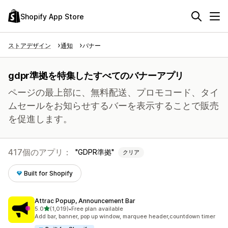
Shopify App Store
ストアデザイン
通知
バナー
gdpr準拠を特集したすべてのバナーアプリ
ページの最上部に、無料配送、プロモコード、タイ
ムセールをお知らせするバーを表示することで販売
を促進します。
417個のアプリ：
GDPR準拠
クリア
Built for Shopify
Attrac Popup, Announcement Bar
5つ星中
5.0
(1,019)
•
Free plan available
合計レビュー数：1019件
Add bar, banner, pop up window, marquee header,countdown timer