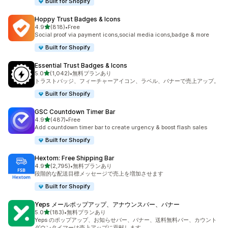
Built for Shopify
Hoppy Trust Badges & Icons
5つ星中
4.9
(818)
•
Free
合計レビュー数：818件
Social proof via payment icons,social media icons,badge & more
Built for Shopify
Essential Trust Badges & Icons
5つ星中
5.0
(1,042)
•
無料プランあり
合計レビュー数：1042件
トラストバッジ、フィーチャーアイコン、ラベル、バナーで売上アップ。
Built for Shopify
GSC Countdown Timer Bar
5つ星中
4.9
(487)
•
Free
合計レビュー数：487件
Add countdown timer bar to create urgency & boost flash sales
Built for Shopify
Hextom: Free Shipping Bar
5つ星中
4.9
(2,795)
•
無料プランあり
合計レビュー数：2795件
段階的な配送目標メッセージで売上を増加させます
Built for Shopify
Yeps メールポップアップ、アナウンスバー、バナー
5つ星中
5.0
(183)
•
無料プランあり
合計レビュー数：183件
Yeps のポップアップ、お知らせバー、バナー、送料無料バー、カウント
ダウンタイマーは売上アップに貢献します