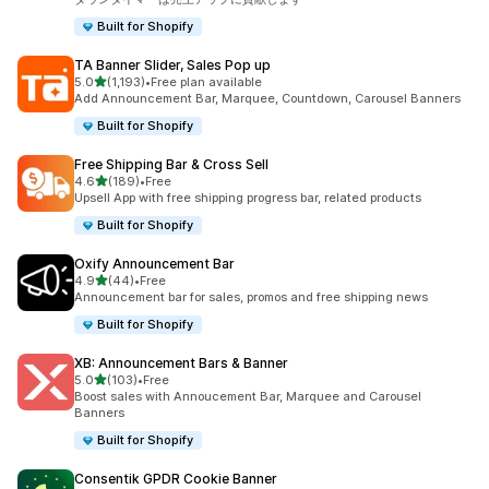
Built for Shopify
TA Banner Slider, Sales Pop up
5つ星中
5.0
(1,193)
•
Free plan available
合計レビュー数：1193件
Add Announcement Bar, Marquee, Countdown, Carousel Banners
Built for Shopify
Free Shipping Bar & Cross Sell
5つ星中
4.6
(189)
•
Free
合計レビュー数：189件
Upsell App with free shipping progress bar, related products
Built for Shopify
Oxify Announcement Bar
5つ星中
4.9
(44)
•
Free
合計レビュー数：44件
Announcement bar for sales, promos and free shipping news
Built for Shopify
XB: Announcement Bars & Banner
5つ星中
5.0
(103)
•
Free
合計レビュー数：103件
Boost sales with Annoucement Bar, Marquee and Carousel
Banners
Built for Shopify
Consentik GPDR Cookie Banner