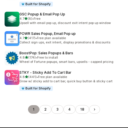
Built for Shopify
GSC Popup & Email Pop Up
5つ星中
4.7
(8)
•
Free
合計レビュー数：8件
Upsell with email pop up, discount exit intent pop up window
POWR Sales Popup, Email Pop up
5つ星中
4.7
(417)
•
Free plan available
合計レビュー数：417件
Collect sign ups, exit intent, display promotions & discounts
BoostPop: Sales Popups & Bars
5つ星中
4.8
(174)
•
Free to install
合計レビュー数：174件
Wheel of Fortune popups, smart bars, upsells - capped pricing
STKY ‑ Sticky Add To Cart Bar
5つ星中
4.8
(441)
•
Free plan available
合計レビュー数：441件
Grow w/ sticky add to cart bar, quick buy button & sticky cart
Built for Shopify
1
2
3
4
18