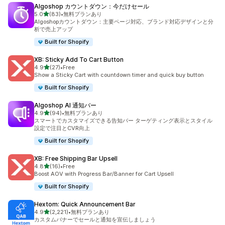
Algoshop カウントダウン：今だけセール
5つ星中
5.0
(83)
•
無料プランあり
合計レビュー数：83件
Algoshopカウントダウン：主要ページ対応、ブランド対応デザインと分
析で売上アップ
Built for Shopify
XB: Sticky Add To Cart Button
5つ星中
4.9
(27)
•
Free
合計レビュー数：27件
Show a Sticky Cart with countdown timer and quick buy button
Built for Shopify
Algoshop AI 通知バー
5つ星中
4.9
(94)
•
無料プランあり
合計レビュー数：94件
スマートでカスタマイズできる告知バー ターゲティング表示とスタイル
設定で注目とCVR向上
Built for Shopify
XB: Free Shipping Bar Upsell
5つ星中
4.8
(16)
•
Free
合計レビュー数：16件
Boost AOV with Progress Bar/Banner for Cart Upsell
Built for Shopify
Hextom: Quick Announcement Bar
5つ星中
4.9
(2,221)
•
無料プランあり
合計レビュー数：2221件
カスタムバナーでセールと通知を宣伝しましょう