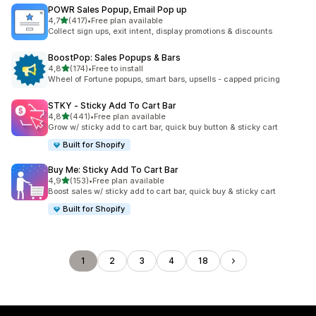
POWR Sales Popup, Email Pop up
de 5 estrelas
4,7
(417)
•
Free plan available
417 total de avaliações
Collect sign ups, exit intent, display promotions & discounts
BoostPop: Sales Popups & Bars
de 5 estrelas
4,8
(174)
•
Free to install
174 total de avaliações
Wheel of Fortune popups, smart bars, upsells - capped pricing
STKY ‑ Sticky Add To Cart Bar
de 5 estrelas
4,8
(441)
•
Free plan available
441 total de avaliações
Grow w/ sticky add to cart bar, quick buy button & sticky cart
Built for Shopify
Buy Me: Sticky Add To Cart Bar
de 5 estrelas
4,9
(153)
•
Free plan available
153 total de avaliações
Boost sales w/ sticky add to cart bar, quick buy & sticky cart
Built for Shopify
1
2
3
4
18