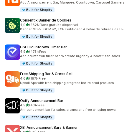
Add Announcement Bar, Marquee, Countdown, Carousel Banners
Built for Shopify
Consentik Banner de Cookies
de 5 estrelas
4,9
(262)
•
Plano gratuito disponível
262 total de avaliações
Banner GDPR: GCM v2, TCF certificado & botão de retirada da UE
Built for Shopify
GSC Countdown Timer Bar
de 5 estrelas
4,9
(475)
•
Free
475 total de avaliações
Add countdown timer bar to create urgency & boost flash sales
Built for Shopify
Free Shipping Bar & Cross Sell
de 5 estrelas
4,6
(187)
•
Free
187 total de avaliações
Upsell App with free shipping progress bar, related products
Built for Shopify
Oxify Announcement Bar
de 5 estrelas
4,9
(43)
•
Free
43 total de avaliações
Announcement bar for sales, promos and free shipping news
Built for Shopify
XB: Announcement Bars & Banner
de 5 estrelas