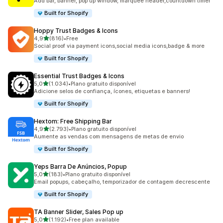
Add bar, banner, pop up window, marquee header,countdown timer
Built for Shopify
Hoppy Trust Badges & Icons
de 5 estrelas
4,9
(816)
•
Free
816 total de avaliações
Social proof via payment icons,social media icons,badge & more
Built for Shopify
Essential Trust Badges & Icons
de 5 estrelas
5,0
(1.034)
•
Plano gratuito disponível
1034 total de avaliações
Adicione selos de confiança, ícones, etiquetas e banners!
Built for Shopify
Hextom: Free Shipping Bar
de 5 estrelas
4,9
(2.793)
•
Plano gratuito disponível
2793 total de avaliações
Aumente as vendas com mensagens de metas de envio
Built for Shopify
Yeps Barra De Anúncios, Popup
de 5 estrelas
5,0
(183)
•
Plano gratuito disponível
183 total de avaliações
Email popups, cabeçalho, temporizador de contagem decrescente
Built for Shopify
TA Banner Slider, Sales Pop up
de 5 estrelas
5,0
(1.192)
•
Free plan available
1192 total de avaliações