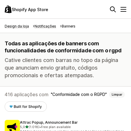
Shopify App Store
Design da loja
Notificações
Banners
Todas as aplicações de banners com
funcionalidades de conformidade com o rgpd
Cative clientes com barras no topo da página
que anunciam envio gratuito, códigos
promocionais e ofertas atempadas.
416 aplicações com
Conformidade com o RGPD
Limpar
Built for Shopify
Attrac Popup, Announcement Bar
de 5 estrelas
5,0
(1.018)
•
Free plan available
1018 total de avaliações