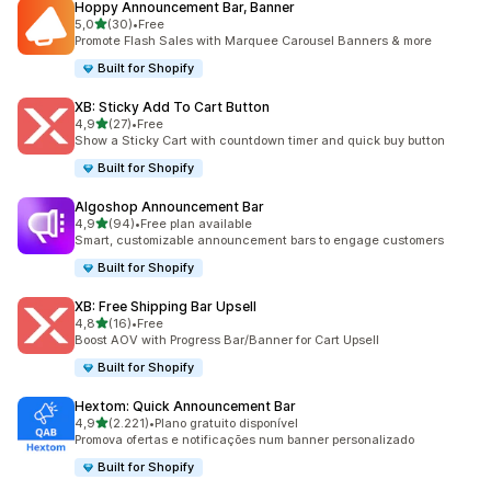
Hoppy Announcement Bar, Banner
de 5 estrelas
5,0
(30)
•
Free
30 total de avaliações
Promote Flash Sales with Marquee Carousel Banners & more
Built for Shopify
XB: Sticky Add To Cart Button
de 5 estrelas
4,9
(27)
•
Free
27 total de avaliações
Show a Sticky Cart with countdown timer and quick buy button
Built for Shopify
Algoshop Announcement Bar
de 5 estrelas
4,9
(94)
•
Free plan available
94 total de avaliações
Smart, customizable announcement bars to engage customers
Built for Shopify
XB: Free Shipping Bar Upsell
de 5 estrelas
4,8
(16)
•
Free
16 total de avaliações
Boost AOV with Progress Bar/Banner for Cart Upsell
Built for Shopify
Hextom: Quick Announcement Bar
de 5 estrelas
4,9
(2.221)
•
Plano gratuito disponível
2221 total de avaliações
Promova ofertas e notificações num banner personalizado
Built for Shopify