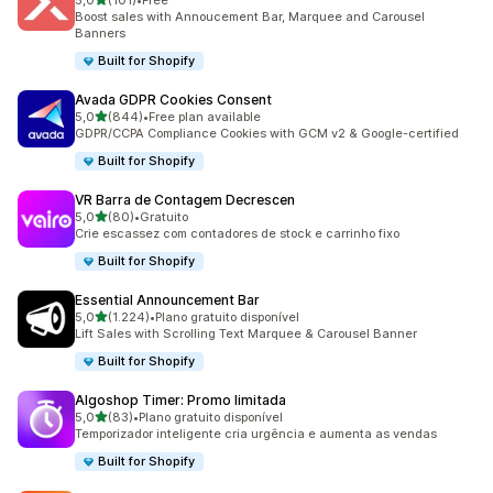
5,0
(101)
•
Free
101 total de avaliações
Boost sales with Annoucement Bar, Marquee and Carousel
Banners
Built for Shopify
Avada GDPR Cookies Consent
de 5 estrelas
5,0
(844)
•
Free plan available
844 total de avaliações
GDPR/CCPA Compliance Cookies with GCM v2 & Google-certified
Built for Shopify
VR Barra de Contagem Decrescen
de 5 estrelas
5,0
(80)
•
Gratuito
80 total de avaliações
Crie escassez com contadores de stock e carrinho fixo
Built for Shopify
Essential Announcement Bar
de 5 estrelas
5,0
(1.224)
•
Plano gratuito disponível
1224 total de avaliações
Lift Sales with Scrolling Text Marquee & Carousel Banner
Built for Shopify
Algoshop Timer: Promo limitada
de 5 estrelas
5,0
(83)
•
Plano gratuito disponível
83 total de avaliações
Temporizador inteligente cria urgência e aumenta as vendas
Built for Shopify