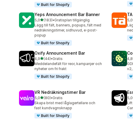
Built for Shopify
Yeps Announcement Bar Banner
TA
av 5 stjärnor
5,0
(183)
•
Gratisplan tillgänglig
5,0
183 recensioner totalt
119
Lägg till fält, banners, popups, fält med
Läg
nedräkningstimer, sidhuvud, e-post-
ned
popup
Built for Shopify
Oxify Announcement Bar
Co
av 5 stjärnor
4,9
(44)
•
Gratis
4,8
44 recensioner totalt
264
Meddelandefält för reor, kampanjer och
GD
nyheter om fri frakt
v2,
Built for Shopify
VR Nedräkningstimer Bar
Es
av 5 stjärnor
5,0
(80)
•
Gratis
5,0
80 recensioner totalt
122
Skapa brist med låglagertellare och
Lif
fast kundvagnsknapp
Car
Built for Shopify