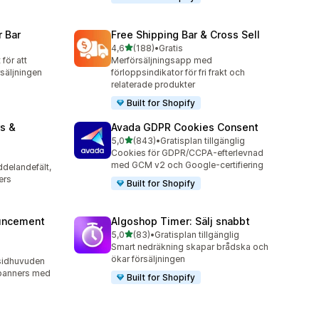
 Bar
Free Shipping Bar & Cross Sell
av 5 stjärnor
4,6
(188)
•
Gratis
188 recensioner totalt
 för att
Merförsäljningsapp med
säljningen
förloppsindikator för fri frakt och
relaterade produkter
Built for Shopify
s &
Avada GDPR Cookies Consent
av 5 stjärnor
5,0
(843)
•
Gratisplan tillgänglig
843 recensioner totalt
Cookies för GDPR/CCPA-efterlevnad
med GCM v2 och Google-certifiering
delandefält,
ers
Built for Shopify
uncement
Algoshop Timer: Sälj snabbt
av 5 stjärnor
5,0
(83)
•
Gratisplan tillgänglig
83 recensioner totalt
Smart nedräkning skapar brådska och
ökar försäljningen
 sidhuvuden
lbanners med
Built for Shopify