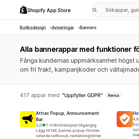
Shopify App Store
Butiksdesign
Aviseringar
Banners
Alla bannerappar med funktioner fö
Fånga kundernas uppmärksamhet högst upp
om fri frakt, kampanjkoder och vältajma
417 appar med
Uppfyller GDPR
Rensa
Attrac Popup, Announcement
Ho
Bar
4,9
817
Soc
av 5 stjärnor
5,0
(1 018)
•
Gratisplan tillgänglig
1018 recensioner totalt
soc
Lägg till fält, banner, popup-fönster,
me
rullande sidhuvud, nedräkningstimer