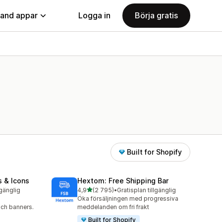
land appar
Logga in
Börja gratis
Built for Shopify
s & Icons
Hextom: Free Shipping Bar
av 5 stjärnor
lgänglig
4,9
(2 795)
•
Gratisplan tillgänglig
2795 recensioner totalt
Öka försäljningen med progressiva
och banners.
meddelanden om fri frakt
Built for Shopify