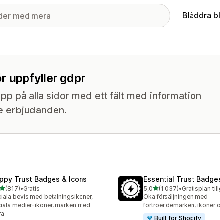
Bläddra b
r uppfyller gdpr
 på alla sidor med ett fält med information
de erbjudanden.
ppy Trust Badges & Icons
Essential Trust Badge
av 5 stjärnor
av 5 stjärnor
(817)
•
Gratis
5,0
(1 037)
•
Gratisplan til
 recensioner totalt
1037 recensioner totalt
iala bevis med betalningsikoner,
Öka försäljningen med
iala medier-ikoner, märken med
förtroendemärken, ikoner 
ra
Built for Shopify