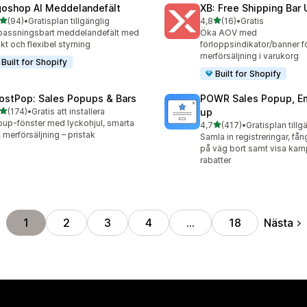
goshop AI Meddelandefält
XB: Free Shipping Bar 
av 5 stjärnor
av 5 stjärnor
(94)
•
Gratisplan tillgänglig
4,8
(16)
•
Gratis
recensioner totalt
16 recensioner totalt
assningsbart meddelandefält med
Öka AOV med
kt och flexibel styrning
förloppsindikator/banner f
merförsäljning i varukorg
Built for Shopify
Built for Shopify
ostPop: Sales Popups & Bars
POWR Sales Popup, Em
av 5 stjärnor
(174)
•
Gratis att installera
up
 recensioner totalt
up-fönster med lyckohjul, smarta
av 5 stjärnor
4,7
(417)
•
Gratisplan tillg
417 recensioner totalt
t, merförsäljning – pristak
Samla in registreringar, få
på väg bort samt visa kam
rabatter
Nästa
1
2
3
4
…
18