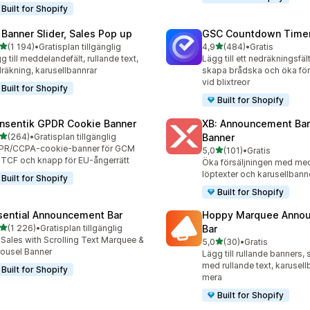
Built for Shopify
 Banner Slider, Sales Pop up
GSC Countdown Timer
av 5 stjärnor
av 5 stjärnor
(1 194)
•
Gratisplan tillgänglig
4,9
(484)
•
Gratis
4 recensioner totalt
484 recensioner totalt
g till meddelandefält, rullande text,
Lägg till ett nedräkningsfält
räkning, karusellbannrar
skapa brådska och öka för
vid blixtreor
Built for Shopify
Built for Shopify
nsentik GPDR Cookie Banner
XB: Announcement Bar
av 5 stjärnor
(264)
•
Gratisplan tillgänglig
Banner
 recensioner totalt
PR/CCPA-cookie-banner för GCM
av 5 stjärnor
5,0
(101)
•
Gratis
101 recensioner totalt
 TCF och knapp för EU-ångerrätt
Öka försäljningen med med
löptexter och karusellbann
Built for Shopify
Built for Shopify
sential Announcement Bar
Hoppy Marquee Anno
av 5 stjärnor
(1 226)
•
Gratisplan tillgänglig
Bar
6 recensioner totalt
t Sales with Scrolling Text Marquee &
av 5 stjärnor
5,0
(30)
•
Gratis
30 recensioner totalt
ousel Banner
Lägg till rullande banners,
med rullande text, karusel
Built for Shopify
mera
Built for Shopify