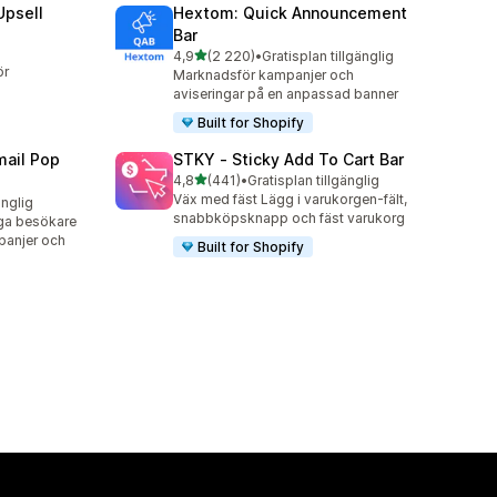
Upsell
Hextom: Quick Announcement
Bar
av 5 stjärnor
4,9
(2 220)
•
Gratisplan tillgänglig
2220 recensioner totalt
ör
Marknadsför kampanjer och
aviseringar på en anpassad banner
Built for Shopify
ail Pop
STKY ‑ Sticky Add To Cart Bar
av 5 stjärnor
4,8
(441)
•
Gratisplan tillgänglig
441 recensioner totalt
Väx med fäst Lägg i varukorgen-fält,
änglig
snabbköpsknapp och fäst varukorg
nga besökare
panjer och
Built for Shopify