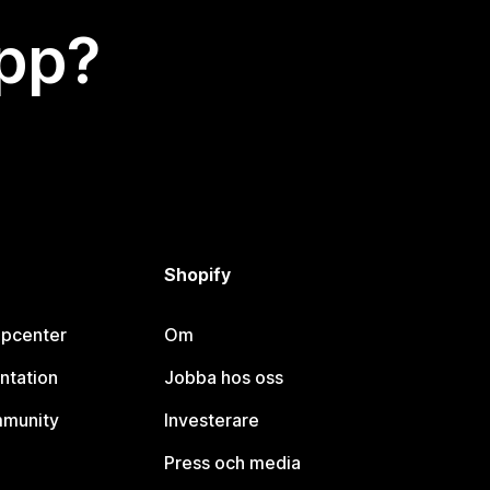
app?
Shopify
lpcenter
Om
ntation
Jobba hos oss
mmunity
Investerare
Press och media