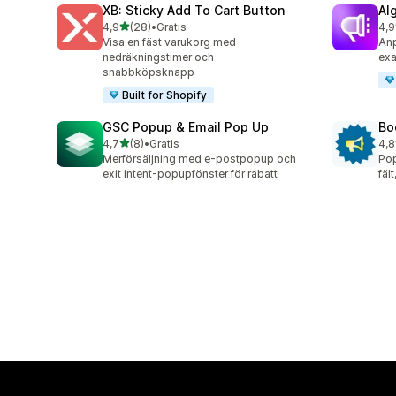
XB: Sticky Add To Cart Button
Al
av 5 stjärnor
4,9
(28)
•
Gratis
4,9
28 recensioner totalt
94 
Visa en fäst varukorg med
Anp
nedräkningstimer och
exa
snabbköpsknapp
Built for Shopify
GSC Popup & Email Pop Up
Bo
av 5 stjärnor
4,7
(8)
•
Gratis
4,8
8 recensioner totalt
174
Merförsäljning med e-postpopup och
Pop
exit intent-popupfönster för rabatt
fäl