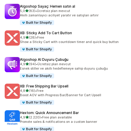
Algoshop Sayaç: Hemen satın al
5 yıldız üzerinden
5,0
(83)
•
Ücretsiz plan mevcut
toplam 83 değerlendirme
Akıllı zamanlayıcı aciliyet yaratır ve satışları artırır
Built for Shopify
XB: Sticky Add To Cart Button
5 yıldız üzerinden
4,9
(28)
•
Free
toplam 28 değerlendirme
Show a Sticky Cart with countdown timer and quick buy button
Built for Shopify
Algoshop AI Duyuru Çubuğu
5 yıldız üzerinden
4,9
(94)
•
Ücretsiz plan mevcut
toplam 94 değerlendirme
Esnek stiller ve akıllı hedeflemeye sahip duyuru çubuğu
Built for Shopify
XB: Free Shipping Bar Upsell
5 yıldız üzerinden
4,8
(16)
•
Free
toplam 16 değerlendirme
Boost AOV with Progress Bar/Banner for Cart Upsell
Built for Shopify
Hextom: Quick Announcement Bar
5 yıldız üzerinden
4,9
(2.220)
•
Free plan available
toplam 2220 değerlendirme
Promote sales & notifications on a custom banner
Built for Shopify