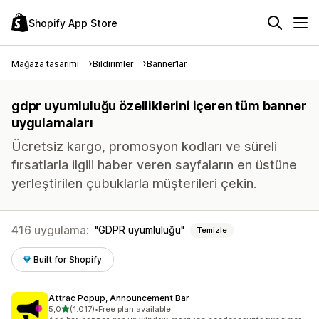
Shopify App Store
Mağaza tasarımı
Bildirimler
Banner’lar
gdpr uyumluluğu özelliklerini içeren tüm banner
uygulamaları
Ücretsiz kargo, promosyon kodları ve süreli
fırsatlarla ilgili haber veren sayfaların en üstüne
yerleştirilen çubuklarla müşterileri çekin.
416 uygulama:
GDPR uyumluluğu
Temizle
Built for Shopify
Attrac Popup, Announcement Bar
5 yıldız üzerinden
5,0
(1.017)
•
Free plan available
toplam 1017 değerlendirme