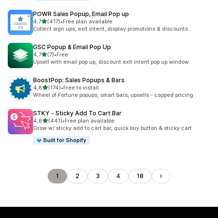
POWR Sales Popup, Email Pop up
5 yıldız üzerinden
4,7
(417)
•
Free plan available
toplam 417 değerlendirme
Collect sign ups, exit intent, display promotions & discounts
GSC Popup & Email Pop Up
5 yıldız üzerinden
4,7
(7)
•
Free
toplam 7 değerlendirme
Upsell with email pop up, discount exit intent pop up window
BoostPop: Sales Popups & Bars
5 yıldız üzerinden
4,8
(174)
•
Free to install
toplam 174 değerlendirme
Wheel of Fortune popups, smart bars, upsells - capped pricing
STKY ‑ Sticky Add To Cart Bar
5 yıldız üzerinden
4,8
(441)
•
Free plan available
toplam 441 değerlendirme
Grow w/ sticky add to cart bar, quick buy button & sticky cart
Built for Shopify
1
2
3
4
18