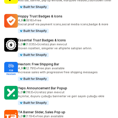
Add bar, banner, pop up window, marquee header,countdown timer
Built for Shopify
Hoppy Trust Badges & Icons
5 yıldız üzerinden
4,9
(816)
•
Free
toplam 816 değerlendirme
Social proof via payment icons,social media icons,badge & more
Built for Shopify
Essential Trust Badges & Icons
5 yıldız üzerinden
5,0
(1.035)
•
Ücretsiz plan mevcut
toplam 1035 değerlendirme
Güven rozetleri, simgeler ve afişlerle satışları artırın.
Built for Shopify
Hextom: Free Shipping Bar
5 yıldız üzerinden
4,9
(2.795)
•
Free plan available
toplam 2795 değerlendirme
Increase sales with progressive free shipping messages
Built for Shopify
Yeps Announcement Bar Popup
5 yıldız üzerinden
5,0
(183)
•
Ücretsiz plan mevcut
toplam 183 değerlendirme
Açılırlar, duyuru çubuğu bannerlar ve geri sayım çubuğu ekle
Built for Shopify
TA Banner Slider, Sales Pop up
5 yıldız üzerinden
5,0
(1.194)
•
Free plan available
toplam 1194 değerlendirme