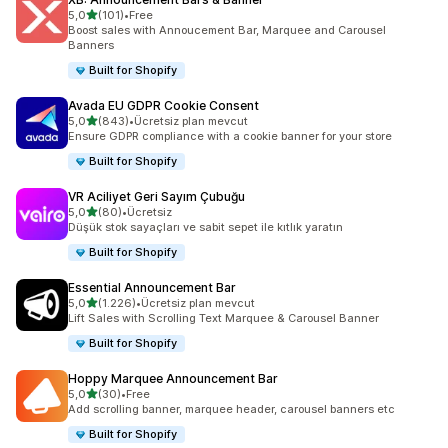
5 yıldız üzerinden
5,0
(101)
•
Free
toplam 101 değerlendirme
Boost sales with Annoucement Bar, Marquee and Carousel
Banners
Built for Shopify
Avada EU GDPR Cookie Consent
5 yıldız üzerinden
5,0
(843)
•
Ücretsiz plan mevcut
toplam 843 değerlendirme
Ensure GDPR compliance with a cookie banner for your store
Built for Shopify
VR Aciliyet Geri Sayım Çubuğu
5 yıldız üzerinden
5,0
(80)
•
Ücretsiz
toplam 80 değerlendirme
Düşük stok sayaçları ve sabit sepet ile kıtlık yaratın
Built for Shopify
Essential Announcement Bar
5 yıldız üzerinden
5,0
(1.226)
•
Ücretsiz plan mevcut
toplam 1226 değerlendirme
Lift Sales with Scrolling Text Marquee & Carousel Banner
Built for Shopify
Hoppy Marquee Announcement Bar
5 yıldız üzerinden
5,0
(30)
•
Free
toplam 30 değerlendirme
Add scrolling banner, marquee header, carousel banners etc
Built for Shopify