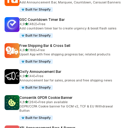
Add Announcement Bar, Marquee, Countdown, Carousel Banners
Built for Shopify
GSC Countdown Timer Bar
5 yıldız üzerinden
4,9
(482)
•
Free
toplam 482 değerlendirme
Add countdown timer bar to create urgency & boost flash sales
Built for Shopify
Free Shipping Bar & Cross Sell
5 yıldız üzerinden
4,6
(188)
•
Free
toplam 188 değerlendirme
Upsell App with free shipping progress bar, related products
Built for Shopify
Oxify Announcement Bar
5 yıldız üzerinden
4,9
(44)
•
Free
toplam 44 değerlendirme
Announcement bar for sales, promos and free shipping news
Built for Shopify
Consentik GPDR Cookie Banner
5 yıldız üzerinden
4,8
(264)
•
Free plan available
toplam 264 değerlendirme
GDPR/CCPA Cookie banner for GCM v2, TCF & EU Withdrawal
Button
Built for Shopify
XB: Announcement Bars & Banner