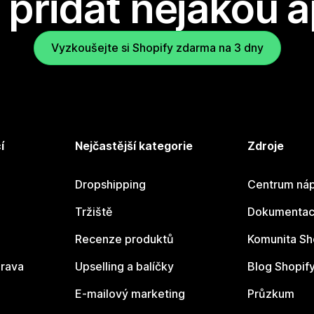
přidat nějakou a
Vyzkoušejte si Shopify zdarma na 3 dny
í
Nejčastější kategorie
Zdroje
Dropshipping
Centrum náp
Tržiště
Dokumentace
Recenze produktů
Komunita Sh
rava
Upselling a balíčky
Blog Shopif
E-mailový marketing
Průzkum