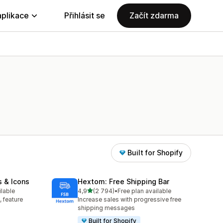
aplikace
Přihlásit se
Začít zdarma
Built for Shopify
s & Icons
Hextom: Free Shipping Bar
z 5 hvězd
ilable
4,9
(2 794)
•
Free plan available
35
Celkový počet recenzí: 2794
, feature
Increase sales with progressive free
shipping messages
Built for Shopify