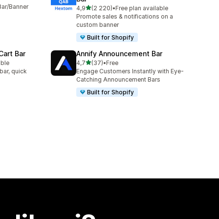
Bar/Banner
z 5 hvězd
4,9
(2 220)
•
Free plan available
Celkový počet recenzí: 2220
Promote sales & notifications on a
custom banner
Built for Shopify
Cart Bar
Annify Announcement Bar
z 5 hvězd
able
4,7
(37)
•
Free
1
Celkový počet recenzí: 37
bar, quick
Engage Customers Instantly with Eye-
Catching Announcement Bars
Built for Shopify