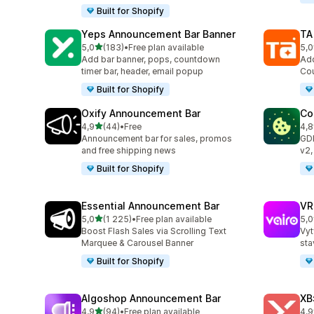
Built for Shopify
Yeps Announcement Bar Banner
TA
z 5 hvězd
5,0
(183)
•
Free plan available
5,0
Celkový počet recenzí: 183
Cel
Add bar banner, pops, countdown
Add
timer bar, header, email popup
Cou
Built for Shopify
Oxify Announcement Bar
Co
z 5 hvězd
4,9
(44)
•
Free
4,8
Celkový počet recenzí: 44
Cel
Announcement bar for sales, promos
GD
and free shipping news
v2,
Built for Shopify
Essential Announcement Bar
VR
z 5 hvězd
5,0
(1 225)
•
Free plan available
5,0
Celkový počet recenzí: 1225
Cel
Boost Flash Sales via Scrolling Text
Vyt
Marquee & Carousel Banner
sta
Built for Shopify
Algoshop Announcement Bar
XB
z 5 hvězd
4,9
(94)
•
Free plan available
4,9