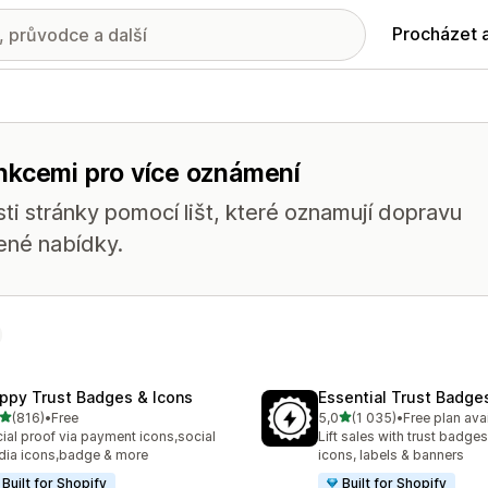
Procházet 
nkcemi pro více oznámení
ti stránky pomocí lišt, které oznamují dopravu
ené nabídky.
ppy Trust Badges & Icons
Essential Trust Badge
z 5 hvězd
z 5 hvězd
(816)
•
Free
5,0
(1 035)
•
Free plan ava
kový počet recenzí: 816
Celkový počet recenzí: 10
ial proof via payment icons,social
Lift sales with trust badges
ia icons,badge & more
icons, labels & banners
Built for Shopify
Built for Shopify