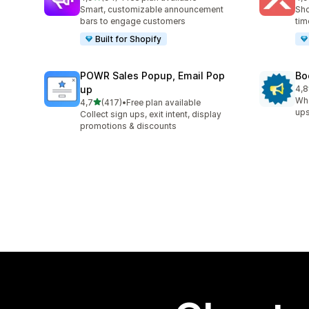
Celkový počet recenzí: 94
Cel
Smart, customizable announcement
Sho
bars to engage customers
tim
Built for Shopify
POWR Sales Popup, Email Pop
Bo
up
4,8
Cel
Whe
z 5 hvězd
4,7
(417)
•
Free plan available
Celkový počet recenzí: 417
ups
Collect sign ups, exit intent, display
promotions & discounts