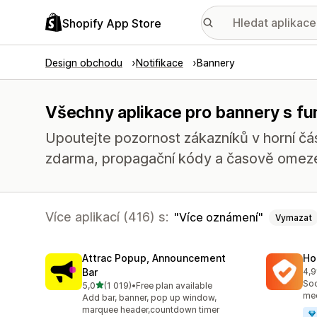
Shopify App Store
Design obchodu
Notifikace
Bannery
Všechny aplikace pro bannery s fu
Upoutejte pozornost zákazníků v horní čás
zdarma, propagační kódy a časově omez
Více aplikací (416) s:
Více oznámení
Vymazat
Attrac Popup, Announcement
Ho
Bar
4,9
Cel
Soc
z 5 hvězd
5,0
(1 019)
•
Free plan available
Celkový počet recenzí: 1019
med
Add bar, banner, pop up window,
marquee header,countdown timer