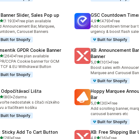
 Banner Slider, Sales Pop up
GSC Countdown Timer
z 5 hvězd
z 5 hvězd
(1 193)
•
Free plan available
4,9
(479)
•
Free
kový počet recenzí: 1193
Celkový počet recenzí: 47
 Announcement Bar, Marquee,
Add countdown timer bar t
ntdown, Carousel Banners
urgency & boost flash sale
Built for Shopify
Built for Shopify
nsentik GPDR Cookie Banner
XB: Announcement Bar
z 5 hvězd
(264)
•
Free plan available
Banner
kový počet recenzí: 264
PR/CCPA Cookie banner for GCM
z 5 hvězd
5,0
(101)
•
Free
Celkový počet recenzí: 101
 TCF & EU Withdrawal Button
Boost sales with Annoucem
Marquee and Carousel Ban
Built for Shopify
Built for Shopify
 Odpočítávací Lišta
Hoppy Marquee Anno
z 5 hvězd
(80)
•
Zdarma
Bar
kový počet recenzí: 80
vořte nedostatek s čítači nízkého
z 5 hvězd
5,0
(30)
•
Free
Celkový počet recenzí: 30
vu a tlačítkem košíku
Add scrolling banner, marq
carousel banners etc
Built for Shopify
Built for Shopify
: Sticky Add To Cart Button
XB: Free Shipping Bar 
z 5 hvězd
z 5 hvězd
(28)
•
Free
4,8
(16)
•
Free