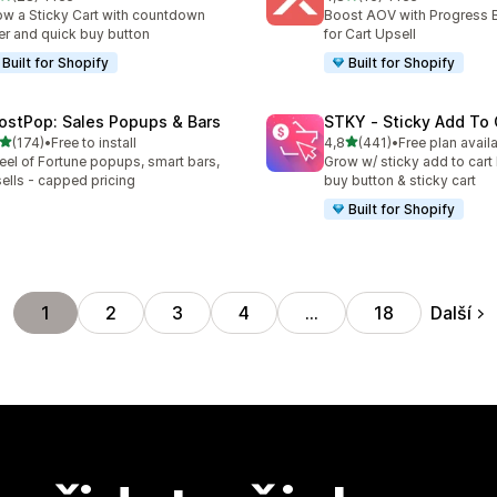
kový počet recenzí: 28
Celkový počet recenzí: 16
w a Sticky Cart with countdown
Boost AOV with Progress 
er and quick buy button
for Cart Upsell
Built for Shopify
Built for Shopify
ostPop: Sales Popups & Bars
STKY ‑ Sticky Add To 
z 5 hvězd
z 5 hvězd
(174)
•
Free to install
4,8
(441)
•
Free plan avail
kový počet recenzí: 174
Celkový počet recenzí: 44
el of Fortune popups, smart bars,
Grow w/ sticky add to cart 
ells - capped pricing
buy button & sticky cart
Built for Shopify
Další
1
2
3
4
…
18