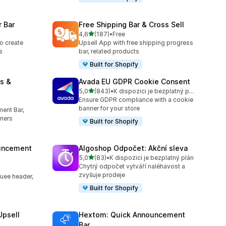
 Bar
Free Shipping Bar & Cross Sell
z 5 hvězd
4,6
(187)
•
Free
9
Celkový počet recenzí: 187
o create
Upsell App with free shipping progress
s
bar, related products
Built for Shopify
s &
Avada EU GDPR Cookie Consent
z 5 hvězd
5,0
(843)
•
K dispozici je bezplatný plán
Celkový počet recenzí: 843
Ensure GDPR compliance with a cookie
banner for your store
ent Bar,
ners
Built for Shopify
uncement
Algoshop Odpočet: Akční sleva
z 5 hvězd
5,0
(83)
•
K dispozici je bezplatný plán
Celkový počet recenzí: 83
Chytrý odpočet vytváří naléhavost a
zvyšuje prodeje
uee header,
Built for Shopify
Upsell
Hextom: Quick Announcement
Bar