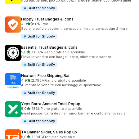
Add bar, banner, pop up window, marquee header,countdown timer
Built for Shopify
Hoppy Trust Badges & Icons
stelle su 5
4,9
(817)
•
Free
817 recensioni totali
Social proof via payment icons,social media icons,badge & more
Built for Shopify
Essential Trust Badges & Icons
stelle su 5
5,0
(1.037)
•
Piano gratuito disponibile
1037 recensioni totali
Eleva le vendite con badge, icone, etichette e banner
Built for Shopify
Hextom: Free Shipping Bar
stelle su 5
4,9
(2.795)
•
Piano gratuito disponibile
2795 recensioni totali
Aumenta le vendite con messaggi di spedizione
Built for Shopify
Yeps Barra Annunci Email Popup
stelle su 5
5,0
(183)
•
Piano gratuito disponibile
183 recensioni totali
Email popups, barra degli annunci banner e conto alla rovescia
Built for Shopify
TA Banner Slider, Sales Pop up
stelle su 5
5,0
(1.194)
•
Free plan available
1194 recensioni totali