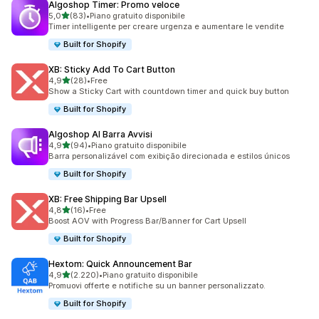
Algoshop Timer: Promo veloce
stelle su 5
5,0
(83)
•
Piano gratuito disponibile
83 recensioni totali
Timer intelligente per creare urgenza e aumentare le vendite
Built for Shopify
XB: Sticky Add To Cart Button
stelle su 5
4,9
(28)
•
Free
28 recensioni totali
Show a Sticky Cart with countdown timer and quick buy button
Built for Shopify
Algoshop AI Barra Avvisi
stelle su 5
4,9
(94)
•
Piano gratuito disponibile
94 recensioni totali
Barra personalizável com exibição direcionada e estilos únicos
Built for Shopify
XB: Free Shipping Bar Upsell
stelle su 5
4,8
(16)
•
Free
16 recensioni totali
Boost AOV with Progress Bar/Banner for Cart Upsell
Built for Shopify
Hextom: Quick Announcement Bar
stelle su 5
4,9
(2.220)
•
Piano gratuito disponibile
2220 recensioni totali
Promuovi offerte e notifiche su un banner personalizzato.
Built for Shopify