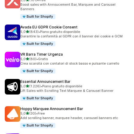
5,0
(101)
•
Free
101 recensioni totali
Boost sales with Annoucement Bar, Marquee and Carousel
Banners
Built for Shopify
Avada EU GDPR Cookie Consent
stelle su 5
5,0
(843)
•
Piano gratuito disponibile
843 recensioni totali
Garantire la conformità al GDPR con il banner dei cookie e GCM
Built for Shopify
VR Barra Timer Urgenza
stelle su 5
5,0
(80)
•
Gratis
80 recensioni totali
Crea scarsità con contatori di stock basso e pulsante carrello
Built for Shopify
Essential Announcement Bar
stelle su 5
5,0
(1.226)
•
Piano gratuito disponibile
1226 recensioni totali
Lift Sales with Scrolling Text Marquee & Carousel Banner
Built for Shopify
Hoppy Marquee Announcement Bar
stelle su 5
5,0
(30)
•
Free
30 recensioni totali
Add scrolling banner, marquee header, carousel banners etc
Built for Shopify