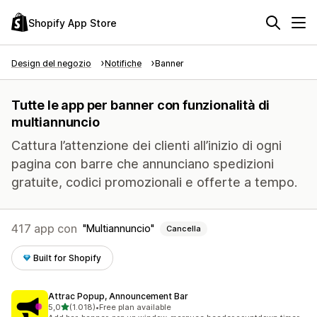
Shopify App Store
Design del negozio
Notifiche
Banner
Tutte le app per banner con funzionalità di
multiannuncio
Cattura l’attenzione dei clienti all’inizio di ogni
pagina con barre che annunciano spedizioni
gratuite, codici promozionali e offerte a tempo.
417 app con
Multiannuncio
Cancella
Built for Shopify
Attrac Popup, Announcement Bar
stelle su 5
5,0
(1.018)
•
Free plan available
1018 recensioni totali