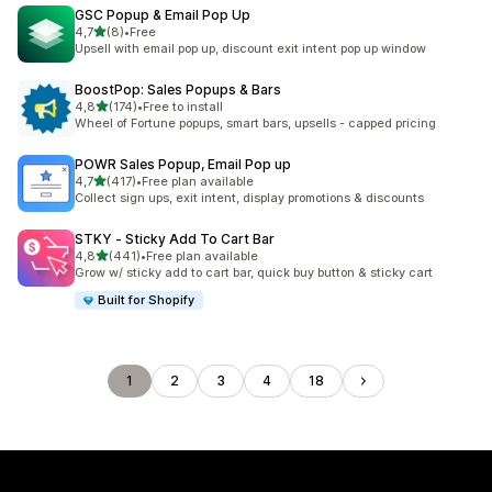
GSC Popup & Email Pop Up
stelle su 5
4,7
(8)
•
Free
8 recensioni totali
Upsell with email pop up, discount exit intent pop up window
BoostPop: Sales Popups & Bars
stelle su 5
4,8
(174)
•
Free to install
174 recensioni totali
Wheel of Fortune popups, smart bars, upsells - capped pricing
POWR Sales Popup, Email Pop up
stelle su 5
4,7
(417)
•
Free plan available
417 recensioni totali
Collect sign ups, exit intent, display promotions & discounts
STKY ‑ Sticky Add To Cart Bar
stelle su 5
4,8
(441)
•
Free plan available
441 recensioni totali
Grow w/ sticky add to cart bar, quick buy button & sticky cart
Built for Shopify
1
2
3
4
18