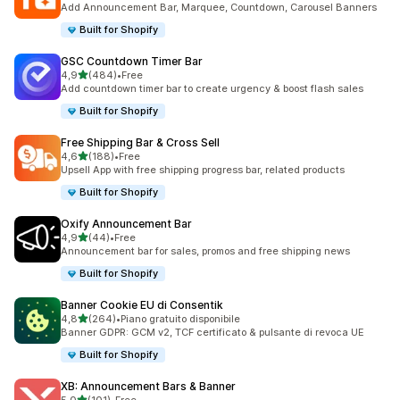
Add Announcement Bar, Marquee, Countdown, Carousel Banners
Built for Shopify
GSC Countdown Timer Bar
stelle su 5
4,9
(484)
•
Free
484 recensioni totali
Add countdown timer bar to create urgency & boost flash sales
Built for Shopify
Free Shipping Bar & Cross Sell
stelle su 5
4,6
(188)
•
Free
188 recensioni totali
Upsell App with free shipping progress bar, related products
Built for Shopify
Oxify Announcement Bar
stelle su 5
4,9
(44)
•
Free
44 recensioni totali
Announcement bar for sales, promos and free shipping news
Built for Shopify
Banner Cookie EU di Consentik
stelle su 5
4,8
(264)
•
Piano gratuito disponibile
264 recensioni totali
Banner GDPR: GCM v2, TCF certificato & pulsante di revoca UE
Built for Shopify
XB: Announcement Bars & Banner
stelle su 5