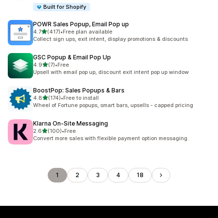
Built for Shopify
POWR Sales Popup, Email Pop up
5つ星中
4.7
(417)
•
Free plan available
合計レビュー数：417件
Collect sign ups, exit intent, display promotions & discounts
GSC Popup & Email Pop Up
5つ星中
4.9
(7)
•
Free
合計レビュー数：7件
Upsell with email pop up, discount exit intent pop up window
BoostPop: Sales Popups & Bars
5つ星中
4.8
(174)
•
Free to install
合計レビュー数：174件
Wheel of Fortune popups, smart bars, upsells - capped pricing
Klarna On‑Site Messaging
5つ星中
2.6
(100)
•
Free
合計レビュー数：100件
Convert more sales with flexible payment option messaging.
1
2
3
4
18