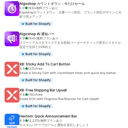
Algoshop カウントダウン：今だけセール
5つ星中
5.0
(83)
•
無料プランあり
合計レビュー数：83件
Algoshopカウントダウン：主要ページ対応、ブランド対応デザインと分
析で売上アップ
Built for Shopify
Algoshop AI 通知バー
5つ星中
4.9
(94)
•
無料プランあり
合計レビュー数：94件
スマートでカスタマイズできる告知バー ターゲティング表示とスタイル
設定で注目とCVR向上
Built for Shopify
XB: Sticky Add To Cart Button
5つ星中
4.9
(27)
•
Free
合計レビュー数：27件
Show a Sticky Cart with countdown timer and quick buy button
Built for Shopify
XB: Free Shipping Bar Upsell
5つ星中
4.8
(16)
•
Free
合計レビュー数：16件
Boost AOV with Progress Bar/Banner for Cart Upsell
Built for Shopify
Hextom: Quick Announcement Bar
5つ星中
4.9
(2,221)
•
無料プランあり
合計レビュー数：2221件
カスタムバナーでセールと通知を宣伝しましょう