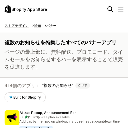
Shopify App Store
ストアデザイン
通知
バナー
複数のお知らせを特集したすべてのバナーアプリ
ページの最上部に、無料配送、プロモコード、タイ
ムセールをお知らせするバーを表示することで販売
を促進します。
414個のアプリ：
複数のお知らせ
クリア
Built for Shopify
Attrac Popup, Announcement Bar
5つ星中
5.0
(1,020)
•
Free plan available
合計レビュー数：1020件
Add bar, banner, pop up window, marquee header,countdown timer