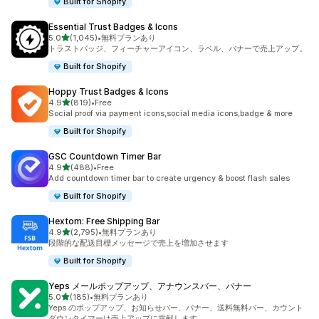
Built for Shopify
Essential Trust Badges & Icons
5つ星中
5.0
(1,045)
•
無料プランあり
合計レビュー数：1045件
トラストバッジ、フィーチャーアイコン、ラベル、バナーで売上アップ。
Built for Shopify
Hoppy Trust Badges & Icons
5つ星中
4.9
(819)
•
Free
合計レビュー数：819件
Social proof via payment icons,social media icons,badge & more
Built for Shopify
GSC Countdown Timer Bar
5つ星中
4.9
(488)
•
Free
合計レビュー数：488件
Add countdown timer bar to create urgency & boost flash sales
Built for Shopify
Hextom: Free Shipping Bar
5つ星中
4.9
(2,795)
•
無料プランあり
合計レビュー数：2795件
段階的な配送目標メッセージで売上を増加させます
Built for Shopify
Yeps メールポップアップ、アナウンスバー、バナー
5つ星中
5.0
(185)
•
無料プランあり
合計レビュー数：185件
Yeps のポップアップ、お知らせバー、バナー、送料無料バー、カウント
ダウンタイマーは売上アップに貢献します