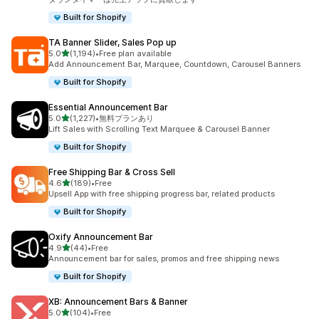
Built for Shopify
TA Banner Slider, Sales Pop up
5つ星中
5.0
(1,194)
•
Free plan available
合計レビュー数：1194件
Add Announcement Bar, Marquee, Countdown, Carousel Banners
Built for Shopify
Essential Announcement Bar
5つ星中
5.0
(1,227)
•
無料プランあり
合計レビュー数：1227件
Lift Sales with Scrolling Text Marquee & Carousel Banner
Built for Shopify
Free Shipping Bar & Cross Sell
5つ星中
4.6
(189)
•
Free
合計レビュー数：189件
Upsell App with free shipping progress bar, related products
Built for Shopify
Oxify Announcement Bar
5つ星中
4.9
(44)
•
Free
合計レビュー数：44件
Announcement bar for sales, promos and free shipping news
Built for Shopify
XB: Announcement Bars & Banner
5つ星中
5.0
(104)
•
Free
合計レビュー数：104件