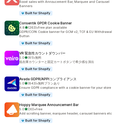
Boost sales with Annoucement Bar, Marquee and Carousel
Banners
Built for Shopify
Consentik GPDR Cookie Banner
5つ星中
4.8
(263)
•
Free plan available
合計レビュー数：263件
GDPR/CCPA Cookie banner for GCM v2, TCF & EU Withdrawal
Button
Built for Shopify
VR 緊急性カウントダウンバー
5つ星中
5.0
(81)
•
無料
合計レビュー数：81件
低在庫カウンターと固定カートボタンで希少感を演出
Built for Shopify
Avada GDPR/APPIコンプライアンス
5つ星中
5.0
(843)
•
無料プランあり
合計レビュー数：843件
Ensure GDPR compliance with a cookie banner for your store
Built for Shopify
Hoppy Marquee Announcement Bar
5つ星中
5.0
(30)
•
Free
合計レビュー数：30件
Add scrolling banner, marquee header, carousel banners etc
Built for Shopify