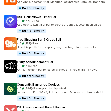
Add Announcement Bar, Marquee, Countdown, Carousel Banners
Built for Shopify
GSC Countdown Timer Bar
de 5 estrelas
4,9
(475)
•
Free
475 total de avaliações
Add countdown timer bar to create urgency & boost flash sales
Built for Shopify
Free Shipping Bar & Cross Sell
de 5 estrelas
4,6
(187)
•
Free
187 total de avaliações
Upsell App with free shipping progress bar, related products
Built for Shopify
Oxify Announcement Bar
de 5 estrelas
4,9
(43)
•
Free
43 total de avaliações
Announcement bar for sales, promos and free shipping news
Built for Shopify
Consentik Banner de Cookies
de 5 estrelas
4,8
(264)
•
Plano gratuito disponível
264 total de avaliações
Banner GDPR: GCM v2, TCF certificado & botão de retirada da UE
Built for Shopify
XB: Announcement Bars & Banner
de 5 estrelas