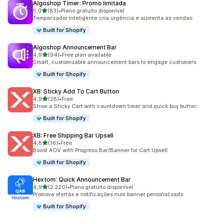
Algoshop Timer: Promo limitada
de 5 estrelas
5,0
(83)
•
Plano gratuito disponível
83 total de avaliações
Temporizador inteligente cria urgência e aumenta as vendas
Built for Shopify
Algoshop Announcement Bar
de 5 estrelas
4,9
(94)
•
Free plan available
94 total de avaliações
Smart, customizable announcement bars to engage customers
Built for Shopify
XB: Sticky Add To Cart Button
de 5 estrelas
4,9
(28)
•
Free
28 total de avaliações
Show a Sticky Cart with countdown timer and quick buy button
Built for Shopify
XB: Free Shipping Bar Upsell
de 5 estrelas
4,8
(16)
•
Free
16 total de avaliações
Boost AOV with Progress Bar/Banner for Cart Upsell
Built for Shopify
Hextom: Quick Announcement Bar
de 5 estrelas
4,9
(2.220)
•
Plano gratuito disponível
2220 total de avaliações
Promova ofertas e notificações num banner personalizado
Built for Shopify