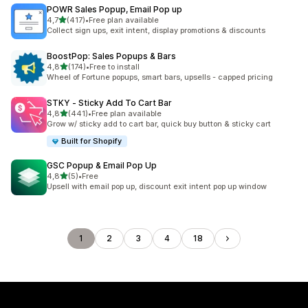
POWR Sales Popup, Email Pop up
de 5 estrelas
4,7
(417)
•
Free plan available
417 total de avaliações
Collect sign ups, exit intent, display promotions & discounts
BoostPop: Sales Popups & Bars
de 5 estrelas
4,8
(174)
•
Free to install
174 total de avaliações
Wheel of Fortune popups, smart bars, upsells - capped pricing
STKY ‑ Sticky Add To Cart Bar
de 5 estrelas
4,8
(441)
•
Free plan available
441 total de avaliações
Grow w/ sticky add to cart bar, quick buy button & sticky cart
Built for Shopify
GSC Popup & Email Pop Up
de 5 estrelas
4,8
(5)
•
Free
5 total de avaliações
Upsell with email pop up, discount exit intent pop up window
1
2
3
4
18