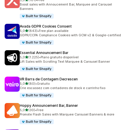
5,0
(101)
•
Free
101 total de avaliações
Boost sales with Annoucement Bar, Marquee and Carousel
Banners
Built for Shopify
Avada GDPR Cookies Consent
de 5 estrelas
5,0
(843)
•
Free plan available
843 total de avaliações
GDPR/CCPA Compliance Cookies with GCM v2 & Google-certified
Built for Shopify
Essential Announcement Bar
de 5 estrelas
5,0
(1.225)
•
Plano gratuito disponível
1225 total de avaliações
Lift Sales with Scrolling Text Marquee & Carousel Banner
Built for Shopify
VR Barra de Contagem Decrescen
de 5 estrelas
5,0
(80)
•
Gratuito
80 total de avaliações
Crie escassez com contadores de stock e carrinho fixo
Built for Shopify
Hoppy Announcement Bar, Banner
de 5 estrelas
5,0
(30)
•
Free
30 total de avaliações
Promote Flash Sales with Marquee Carousel Banners & more
Built for Shopify