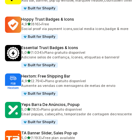
Add bar, banner, pop up window, marquee header,countdown timer
Built for Shopify
Hoppy Trust Badges & Icons
de 5 estrelas
4,9
(816)
•
Free
816 total de avaliações
Social proof via payment icons,social media icons,badge & more
Built for Shopify
Essential Trust Badges & Icons
de 5 estrelas
5,0
(1.034)
•
Plano gratuito disponível
1034 total de avaliações
Adicione selos de confiança, ícones, etiquetas e banners!
Built for Shopify
Hextom: Free Shipping Bar
de 5 estrelas
4,9
(2.794)
•
Plano gratuito disponível
2794 total de avaliações
Aumente as vendas com mensagens de metas de envio
Built for Shopify
Yeps Barra De Anúncios, Popup
de 5 estrelas
5,0
(183)
•
Plano gratuito disponível
183 total de avaliações
Email popups, cabeçalho, temporizador de contagem decrescente
Built for Shopify
TA Banner Slider, Sales Pop up
de 5 estrelas
5,0
(1.193)
•
Free plan available
1193 total de avaliações