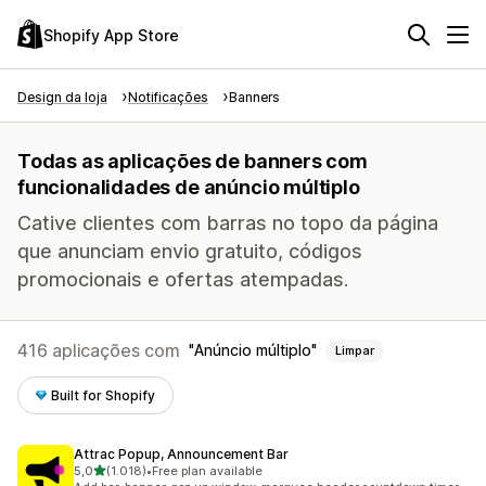
Shopify App Store
Design da loja
Notificações
Banners
Todas as aplicações de banners com
funcionalidades de anúncio múltiplo
Cative clientes com barras no topo da página
que anunciam envio gratuito, códigos
promocionais e ofertas atempadas.
416 aplicações com
Anúncio múltiplo
Limpar
Built for Shopify
Attrac Popup, Announcement Bar
de 5 estrelas
5,0
(1.018)
•
Free plan available
1018 total de avaliações