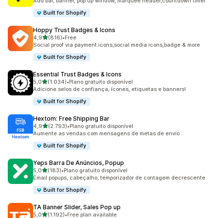
Add bar, banner, pop up window, marquee header,countdown timer
Built for Shopify
Hoppy Trust Badges & Icons
de 5 estrelas
4,9
(816)
•
Free
816 total de avaliações
Social proof via payment icons,social media icons,badge & more
Built for Shopify
Essential Trust Badges & Icons
de 5 estrelas
5,0
(1.034)
•
Plano gratuito disponível
1034 total de avaliações
Adicione selos de confiança, ícones, etiquetas e banners!
Built for Shopify
Hextom: Free Shipping Bar
de 5 estrelas
4,9
(2.793)
•
Plano gratuito disponível
2793 total de avaliações
Aumente as vendas com mensagens de metas de envio
Built for Shopify
Yeps Barra De Anúncios, Popup
de 5 estrelas
5,0
(183)
•
Plano gratuito disponível
183 total de avaliações
Email popups, cabeçalho, temporizador de contagem decrescente
Built for Shopify
TA Banner Slider, Sales Pop up
de 5 estrelas
5,0
(1.192)
•
Free plan available
1192 total de avaliações