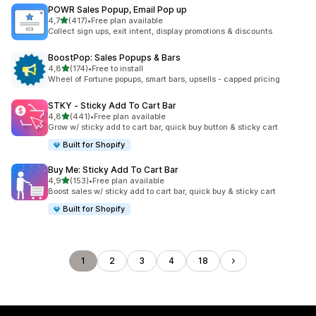
POWR Sales Popup, Email Pop up
de 5 estrelas
4,7
(417)
•
Free plan available
417 total de avaliações
Collect sign ups, exit intent, display promotions & discounts
BoostPop: Sales Popups & Bars
de 5 estrelas
4,8
(174)
•
Free to install
174 total de avaliações
Wheel of Fortune popups, smart bars, upsells - capped pricing
STKY ‑ Sticky Add To Cart Bar
de 5 estrelas
4,8
(441)
•
Free plan available
441 total de avaliações
Grow w/ sticky add to cart bar, quick buy button & sticky cart
Built for Shopify
Buy Me: Sticky Add To Cart Bar
de 5 estrelas
4,9
(153)
•
Free plan available
153 total de avaliações
Boost sales w/ sticky add to cart bar, quick buy & sticky cart
Built for Shopify
1
2
3
4
18