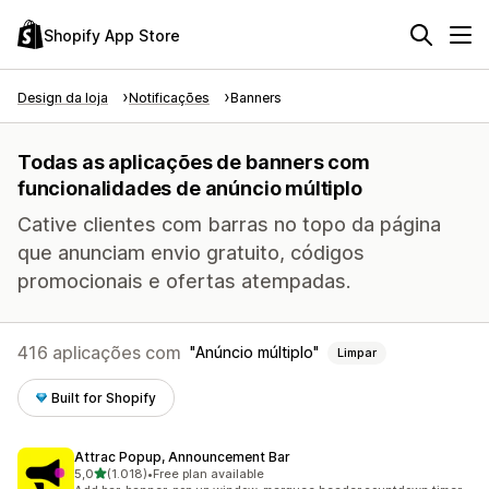
Shopify App Store
Design da loja
Notificações
Banners
Todas as aplicações de banners com
funcionalidades de anúncio múltiplo
Cative clientes com barras no topo da página
que anunciam envio gratuito, códigos
promocionais e ofertas atempadas.
416 aplicações com
Anúncio múltiplo
Limpar
Built for Shopify
Attrac Popup, Announcement Bar
de 5 estrelas
5,0
(1.018)
•
Free plan available
1018 total de avaliações