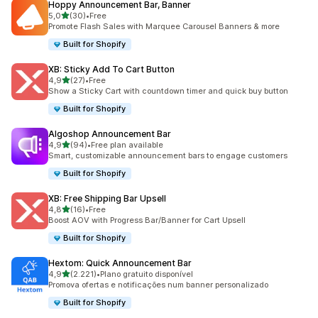
Hoppy Announcement Bar, Banner
de 5 estrelas
5,0
(30)
•
Free
30 total de avaliações
Promote Flash Sales with Marquee Carousel Banners & more
Built for Shopify
XB: Sticky Add To Cart Button
de 5 estrelas
4,9
(27)
•
Free
27 total de avaliações
Show a Sticky Cart with countdown timer and quick buy button
Built for Shopify
Algoshop Announcement Bar
de 5 estrelas
4,9
(94)
•
Free plan available
94 total de avaliações
Smart, customizable announcement bars to engage customers
Built for Shopify
XB: Free Shipping Bar Upsell
de 5 estrelas
4,8
(16)
•
Free
16 total de avaliações
Boost AOV with Progress Bar/Banner for Cart Upsell
Built for Shopify
Hextom: Quick Announcement Bar
de 5 estrelas
4,9
(2.221)
•
Plano gratuito disponível
2221 total de avaliações
Promova ofertas e notificações num banner personalizado
Built for Shopify