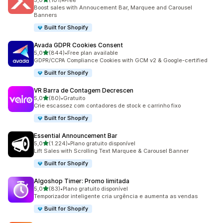
5,0
(101)
•
Free
101 total de avaliações
Boost sales with Annoucement Bar, Marquee and Carousel
Banners
Built for Shopify
Avada GDPR Cookies Consent
de 5 estrelas
5,0
(844)
•
Free plan available
844 total de avaliações
GDPR/CCPA Compliance Cookies with GCM v2 & Google-certified
Built for Shopify
VR Barra de Contagem Decrescen
de 5 estrelas
5,0
(80)
•
Gratuito
80 total de avaliações
Crie escassez com contadores de stock e carrinho fixo
Built for Shopify
Essential Announcement Bar
de 5 estrelas
5,0
(1.224)
•
Plano gratuito disponível
1224 total de avaliações
Lift Sales with Scrolling Text Marquee & Carousel Banner
Built for Shopify
Algoshop Timer: Promo limitada
de 5 estrelas
5,0
(83)
•
Plano gratuito disponível
83 total de avaliações
Temporizador inteligente cria urgência e aumenta as vendas
Built for Shopify