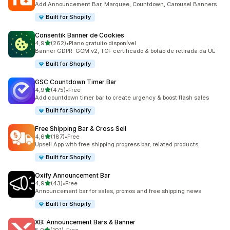
Add Announcement Bar, Marquee, Countdown, Carousel Banners
Built for Shopify
Consentik Banner de Cookies
de 5 estrelas
4,9
(262)
•
Plano gratuito disponível
262 total de avaliações
Banner GDPR: GCM v2, TCF certificado & botão de retirada da UE
Built for Shopify
GSC Countdown Timer Bar
de 5 estrelas
4,9
(475)
•
Free
475 total de avaliações
Add countdown timer bar to create urgency & boost flash sales
Built for Shopify
Free Shipping Bar & Cross Sell
de 5 estrelas
4,6
(187)
•
Free
187 total de avaliações
Upsell App with free shipping progress bar, related products
Built for Shopify
Oxify Announcement Bar
de 5 estrelas
4,9
(43)
•
Free
43 total de avaliações
Announcement bar for sales, promos and free shipping news
Built for Shopify
XB: Announcement Bars & Banner
de 5 estrelas