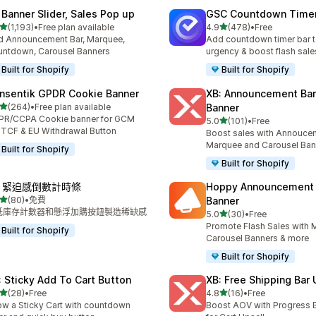
 Banner Slider, Sales Pop up
GSC Countdown Timer
滿分 5 顆星
滿分 5 顆星
(1,193)
•
Free plan available
4.9
(478)
•
Free
 1193 則評價
共有 478 則評價
 Announcement Bar, Marquee,
Add countdown timer bar t
ntdown, Carousel Banners
urgency & boost flash sale
Built for Shopify
Built for Shopify
nsentik GPDR Cookie Banner
XB: Announcement Bar
滿分 5 顆星
(264)
•
Free plan available
Banner
 264 則評價
PR/CCPA Cookie banner for GCM
滿分 5 顆星
5.0
(101)
•
Free
共有 101 則評價
 TCF & EU Withdrawal Button
Boost sales with Annoucem
Marquee and Carousel Ban
Built for Shopify
Built for Shopify
R 緊迫感倒數計時條
Hoppy Announcement 
滿分 5 顆星
(80)
•
免費
Banner
 80 則評價
低庫存計數器和懸浮加購按鈕製造稀缺感
滿分 5 顆星
5.0
(30)
•
Free
共有 30 則評價
Promote Flash Sales with
Built for Shopify
Carousel Banners & more
Built for Shopify
: Sticky Add To Cart Button
XB: Free Shipping Bar 
滿分 5 顆星
滿分 5 顆星
(28)
•
Free
4.8
(16)
•
Free
 28 則評價
共有 16 則評價
w a Sticky Cart with countdown
Boost AOV with Progress 