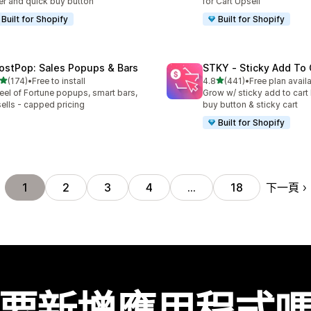
er and quick buy button
for Cart Upsell
Built for Shopify
Built for Shopify
ostPop: Sales Popups & Bars
STKY ‑ Sticky Add To 
滿分 5 顆星
滿分 5 顆星
(174)
•
Free to install
4.8
(441)
•
Free plan avail
 174 則評價
共有 441 則評價
el of Fortune popups, smart bars,
Grow w/ sticky add to cart 
ells - capped pricing
buy button & sticky cart
Built for Shopify
下一頁
1
2
3
4
…
18