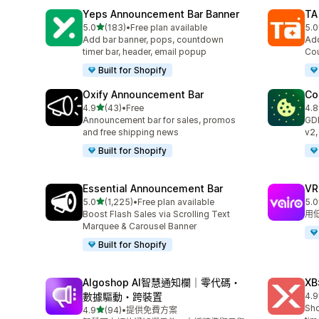
Yeps Announcement Bar Banner
TA
滿分 5 顆星
5.0
(183)
•
Free plan available
5.0
共有 183 則評價
共有
Add bar banner, pops, countdown
Add
timer bar, header, email popup
Cou
Built for Shopify
Oxify Announcement Bar
Co
滿分 5 顆星
4.9
(43)
•
Free
4.8
共有 43 則評價
共有
Announcement bar for sales, promos
GD
and free shipping news
v2,
Built for Shopify
Essential Announcement Bar
V
滿分 5 顆星
5.0
(1,225)
•
Free plan available
5.0
共有 1225 則評價
共有
Boost Flash Sales via Scrolling Text
用
Marquee & Carousel Banner
Built for Shopify
Algoshop AI智慧通知欄｜零代碼・
XB
數據驅動・跨裝置
4.9
共有
Sho
滿分 5 顆星
4.9
(94)
•
提供免費方案
共有 94 則評價