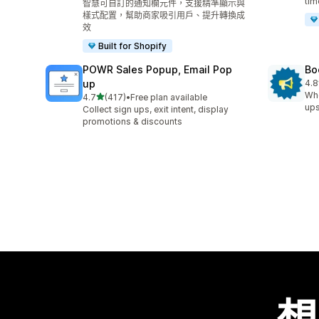
tim
智慧可自訂的通知欄元件，支援精準顯示與
樣式配置，幫助商家吸引用戶、提升轉換成
效
Built for Shopify
POWR Sales Popup, Email Pop
Bo
up
4.8
共有
Whe
滿分 5 顆星
4.7
(417)
•
Free plan available
共有 417 則評價
ups
Collect sign ups, exit intent, display
promotions & discounts