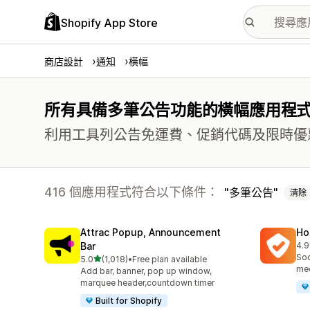
Shopify App Store
商店設計
通知
橫幅
所有具備多筆公告功能的橫幅應用程
利用工具列公告免運費、促銷代碼及限時優
416 個應用程式符合以下條件：
多筆公告
清除
Attrac Popup, Announcement
Ho
Bar
4.9
共有
Soc
滿分 5 顆星
5.0
(1,018)
•
Free plan available
共有 1018 則評價
med
Add bar, banner, pop up window,
marquee header,countdown timer
Built for Shopify