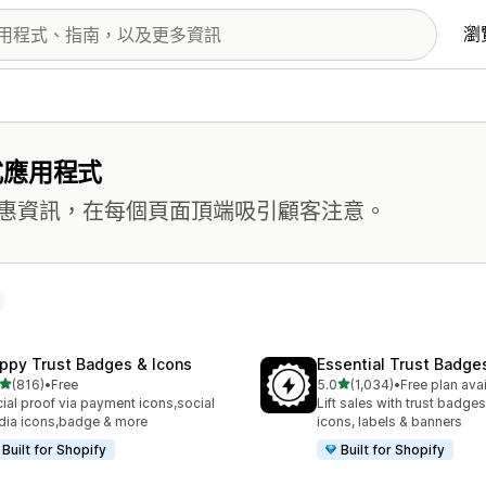
瀏
式應用程式
惠資訊，在每個頁面頂端吸引顧客注意。
ppy Trust Badges & Icons
Essential Trust Badge
滿分 5 顆星
滿分 5 顆星
(816)
•
Free
5.0
(1,034)
•
Free plan ava
 816 則評價
共有 1034 則評價
ial proof via payment icons,social
Lift sales with trust badges
ia icons,badge & more
icons, labels & banners
Built for Shopify
Built for Shopify