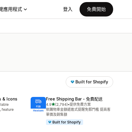
覽應用程式
登入
免費開始
Built for Shopify
s & Icons
Free Shipping Bar ‑ 免費配送
滿分 5 顆星
ilable
4.9
(2,794)
•
提供免費方案
共有 2794 則評價
, feature
依購物車金額遞進式提醒免郵門檻 提高客
單價及銷售額
Built for Shopify