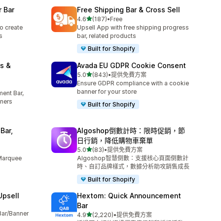
 Bar
Free Shipping Bar & Cross Sell
滿分 5 顆星
4.6
(187)
•
Free
共有 187 則評價
o create
Upsell App with free shipping progress
s
bar, related products
Built for Shopify
s &
Avada EU GDPR Cookie Consent
滿分 5 顆星
5.0
(843)
•
提供免費方案
共有 843 則評價
Ensure GDPR compliance with a cookie
banner for your store
ent Bar,
ners
Built for Shopify
Bar,
Algoshop倒數計時：限時促銷，節
日行銷，降低購物車棄單
滿分 5 顆星
5.0
(83)
•
提供免費方案
共有 83 則評價
 Marquee
Algoshop智慧倒數：支援核心頁面倒數計
時、自訂品牌樣式，數據分析助攻銷售成長
Built for Shopify
Upsell
Hextom: Quick Announcement
Bar
Bar/Banner
滿分 5 顆星
4.9
(2,220)
•
提供免費方案
共有 2220 則評價