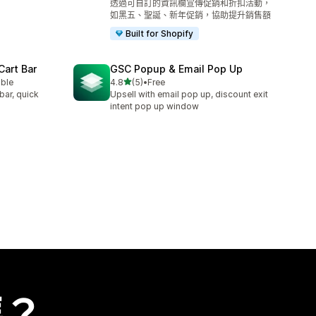
透過可自訂的資訊欄宣傳促銷和折扣活動，
如黑五、聖誕、新年促銷，協助提升銷售額
Built for Shopify
Cart Bar
GSC Popup & Email Pop Up
滿分 5 顆星
able
4.8
(5)
•
Free
共有 5 則評價
bar, quick
Upsell with email pop up, discount exit
intent pop up window