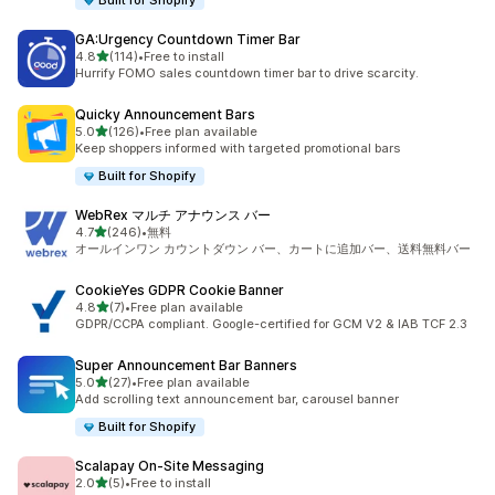
Built for Shopify
GA:Urgency Countdown Timer Bar
5つ星中
4.8
(114)
•
Free to install
合計レビュー数：114件
Hurrify FOMO sales countdown timer bar to drive scarcity.
Quicky Announcement Bars
5つ星中
5.0
(126)
•
Free plan available
合計レビュー数：126件
Keep shoppers informed with targeted promotional bars
Built for Shopify
WebRex マルチ アナウンス バー
5つ星中
4.7
(246)
•
無料
合計レビュー数：246件
オールインワン カウントダウン バー、カートに追加バー、送料無料バー
CookieYes GDPR Cookie Banner
5つ星中
4.8
(7)
•
Free plan available
合計レビュー数：7件
GDPR/CCPA compliant. Google-certified for GCM V2 & IAB TCF 2.3
Super Announcement Bar Banners
5つ星中
5.0
(27)
•
Free plan available
合計レビュー数：27件
Add scrolling text announcement bar, carousel banner
Built for Shopify
Scalapay On‑Site Messaging
5つ星中
2.0
(5)
•
Free to install
合計レビュー数：5件