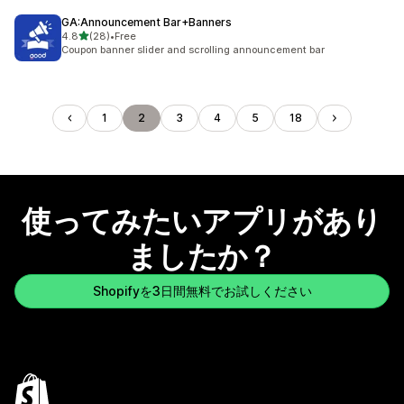
GA:Announcement Bar+Banners
5つ星中
4.8
(28)
•
Free
合計レビュー数：28件
Coupon banner slider and scrolling announcement bar
1
2
3
4
5
18
使ってみたいアプリがあり
ましたか？
Shopifyを3日間無料でお試しください