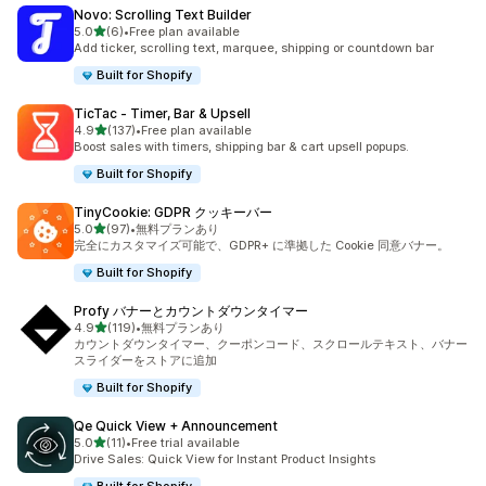
Novo: Scrolling Text Builder
5つ星中
5.0
(6)
•
Free plan available
合計レビュー数：6件
Add ticker, scrolling text, marquee, shipping or countdown bar
Built for Shopify
TicTac ‑ Timer, Bar & Upsell
5つ星中
4.9
(137)
•
Free plan available
合計レビュー数：137件
Boost sales with timers, shipping bar & cart upsell popups.
Built for Shopify
TinyCookie: GDPR クッキーバー
5つ星中
5.0
(97)
•
無料プランあり
合計レビュー数：97件
完全にカスタマイズ可能で、GDPR+ に準拠した Cookie 同意バナー。
Built for Shopify
Profy バナーとカウントダウンタイマー
5つ星中
4.9
(119)
•
無料プランあり
合計レビュー数：119件
カウントダウンタイマー、クーポンコード、スクロールテキスト、バナー
スライダーをストアに追加
Built for Shopify
Qe Quick View + Announcement
5つ星中
5.0
(11)
•
Free trial available
合計レビュー数：11件
Drive Sales: Quick View for Instant Product Insights