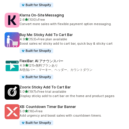
Built for Shopify
Klarna On‑Site Messaging
5つ星中
2.6
(100)
•
Free
合計レビュー数：100件
Convert more sales with flexible payment option messaging.
Buy Me: Sticky Add To Cart Bar
5つ星中
4.9
(153)
•
Free plan available
合計レビュー数：153件
Boost sales w/ sticky add to cart bar, quick buy & sticky cart
Built for Shopify
FlexiBar: AI アナウンスバー
5つ星中
4.9
(21)
•
無料プランあり
合計レビュー数：21件
AI告知バー：マーキー、ヘッダー、カウントダウン
Built for Shopify
Zoorix Sticky Add To Cart Bar
5つ星中
5.0
(197)
•
Free trial available
合計レビュー数：197件
Display sticky add to cart bar on the home and product pages
XB: Countdown Timer Bar Banner
5つ星中
5.0
(16)
•
Free
合計レビュー数：16件
Add urgency and boost sales with countdown timers.
Built for Shopify