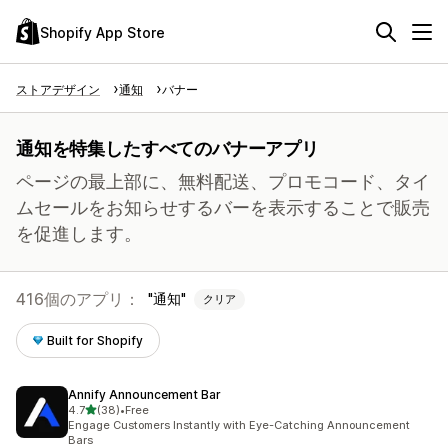
Shopify App Store
ストアデザイン
通知
バナー
通知を特集したすべてのバナーアプリ
ページの最上部に、無料配送、プロモコード、タイ
ムセールをお知らせするバーを表示することで販売
を促進します。
416個のアプリ：
通知
クリア
Built for Shopify
Annify Announcement Bar
5つ星中
4.7
(38)
•
Free
合計レビュー数：38件
Engage Customers Instantly with Eye-Catching Announcement
Bars