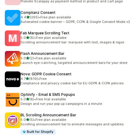
Promote Scalapay as payment method in product and cart page
Complianz Consent
5つ星中
4.4
(265)
•
Free plan available
合計レビュー数：265件
Automated cookie banner – GDPR, CCPA & Google Consent Mode v2
Fab Marquee Scrolling Text
5つ星中
5.0
(8)
•
Free plan available
合計レビュー数：8件
Scrolling announcement bar: marquee with text, images & logos
Flash Announcement Bar
5つ星中
5.0
(2)
•
Free plan available
合計レビュー数：2件
Launch eye-catching, targeted announcement bars for your store
Nova: GDPR Cookie Consent
5つ星中
4.7
(819)
•
Free
合計レビュー数：819件
Compliance and privacy cookie bar for EU GDPR & CCPA policies
Optinify ‑ Email & SMS Popups
5つ星中
5.0
(8)
•
Free trial available
合計レビュー数：8件
Design and run your pop up campaigns in a minute
BL Scrolling Announcement Bar
5つ星中
5.0
(5)
•
Free plan available
合計レビュー数：5件
Scrolling announcement bar to animate messages and updates.
Built for Shopify