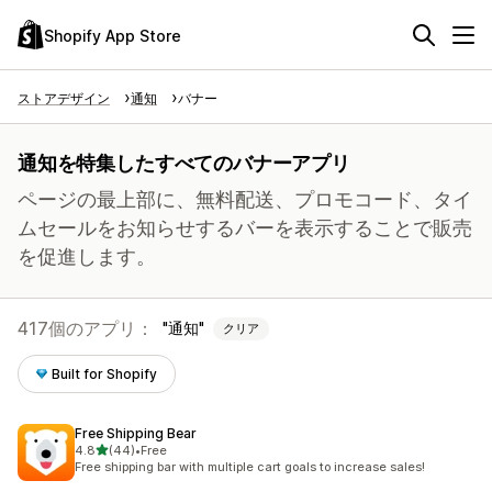
Shopify App Store
ストアデザイン
通知
バナー
通知を特集したすべてのバナーアプリ
ページの最上部に、無料配送、プロモコード、タイ
ムセールをお知らせするバーを表示することで販売
を促進します。
417個のアプリ：
通知
クリア
Built for Shopify
Free Shipping Bear
5つ星中
4.8
(44)
•
Free
合計レビュー数：44件
Free shipping bar with multiple cart goals to increase sales!