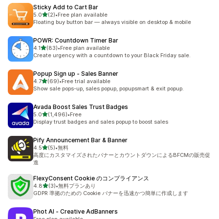
Sticky Add to Cart Bar
5つ星中
5.0
(2)
•
Free plan available
合計レビュー数：2件
Floating buy button bar — always visible on desktop & mobile
POWR: Countdown Timer Bar
5つ星中
4.1
(83)
•
Free plan available
合計レビュー数：83件
Create urgency with a countdown to your Black Friday sale.
Popup Sign up ‑ Sales Banner
5つ星中
4.7
(69)
•
Free trial available
合計レビュー数：69件
Show sale pops-up, sales popup, popupsmart & exit popup.
Avada Boost Sales Trust Badges
5つ星中
5.0
(1,496)
•
Free
合計レビュー数：1496件
Display trust badges and sales popup to boost sales
Pify Announcement Bar & Banner
5つ星中
4.5
(5)
•
無料
合計レビュー数：5件
高度にカスタマイズされたバナーとカウントダウンによるBFCMの販売促
進
FlexyConsent Cookie のコンプライアンス
5つ星中
4.8
(3)
•
無料プランあり
合計レビュー数：3件
GDPR 準拠のための Cookie バナーを迅速かつ簡単に作成します
Phot AI ‑ Creative AdBanners