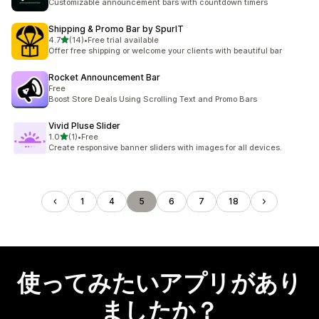
Customizable announcement bars with countdown timers
Shipping & Promo Bar by SpurIT
5つ星中
4.7
(14)
•
Free trial available
合計レビュー数：14件
Offer free shipping or welcome your clients with beautiful bar
Rocket Announcement Bar
Free
Boost Store Deals Using Scrolling Text and Promo Bars
Vivid Pluse Slider
5つ星中
1.0
(1)
•
Free
合計レビュー数：1件
Create responsive banner sliders with images for all devices.
1
4
5
6
7
18
使ってみたいアプリがあり
ましたか？