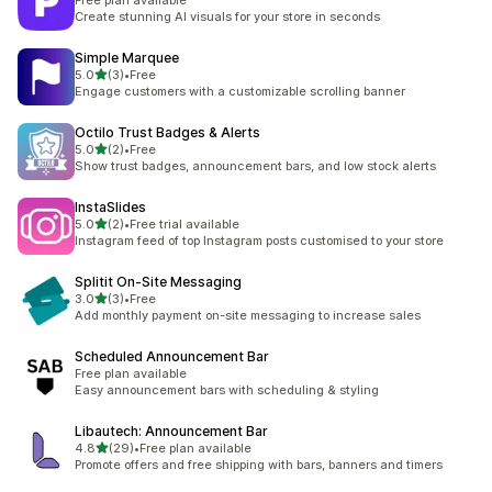
Free plan available
Create stunning AI visuals for your store in seconds
Simple Marquee
5つ星中
5.0
(3)
•
Free
合計レビュー数：3件
Engage customers with a customizable scrolling banner
Octilo Trust Badges & Alerts
5つ星中
5.0
(2)
•
Free
合計レビュー数：2件
Show trust badges, announcement bars, and low stock alerts
InstaSlides
5つ星中
5.0
(2)
•
Free trial available
合計レビュー数：2件
Instagram feed of top Instagram posts customised to your store
Splitit On‑Site Messaging
5つ星中
3.0
(3)
•
Free
合計レビュー数：3件
Add monthly payment on-site messaging to increase sales
Scheduled Announcement Bar
Free plan available
Easy announcement bars with scheduling & styling
Libautech: Announcement Bar
5つ星中
4.8
(29)
•
Free plan available
合計レビュー数：29件
Promote offers and free shipping with bars, banners and timers