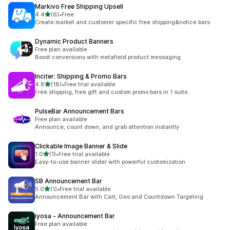
Markivo Free Shipping Upsell
5つ星中
4.4
(6)
•
Free
合計レビュー数：6件
Create market and customer specific free shipping&notice bars
Dynamic Product Banners
Free plan available
Boost conversions with metafield product messaging
Inciter: Shipping & Promo Bars
5つ星中
4.8
(18)
•
Free trial available
合計レビュー数：18件
Free shipping, free gift and custom promo bars in 1 suite.
PulseBar Announcement Bars
Free plan available
Announce, count down, and grab attention instantly
Clickable Image Banner & Slide
5つ星中
1.0
(1)
•
Free trial available
合計レビュー数：1件
Easy-to-use banner slider with powerful customization
SB Announcement Bar
5つ星中
5.0
(1)
•
Free trial available
合計レビュー数：1件
Announcement Bar with Cart, Geo and Countdown Targeting
iyosa ‑ Announcement Bar
Free plan available