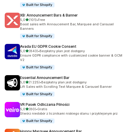
Built for Shopify
XB: Announcement Bars & Banner
na 5 gwiazdek
5,0
(101)
•
Free
Łączna liczba recenzji: 101
Boost sales with Annoucement Bar, Marquee and Carousel
Banners
Built for Shopify
Avada EU GDPR Cookie Consent
na 5 gwiazdek
5,0
(843)
•
Bezpłatny plan jest dostępny
Łączna liczba recenzji: 843
Ensure GDPR compliance with customized cookie banner & GCM
V2
Built for Shopify
Essential Announcement Bar
na 5 gwiazdek
5,0
(1 225)
•
Bezpłatny plan jest dostępny
Łączna liczba recenzji: 1225
Lift Sales with Scrolling Text Marquee & Carousel Banner
Built for Shopify
VR Pasek Odliczania Pilności
na 5 gwiazdek
5,0
(80)
•
Gratis
Łączna liczba recenzji: 80
Stwórz niedobór z licznikami niskiego stanu i przyklejonym prz
Built for Shopify
Hoppy Marquee Announcement Bar