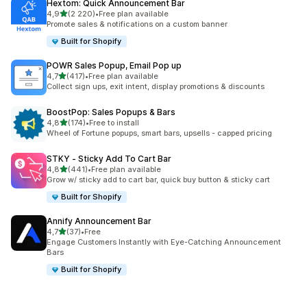
Hextom: Quick Announcement Bar
na 5 gwiazdek
4,9
(2 220)
•
Free plan available
Łączna liczba recenzji: 2220
Promote sales & notifications on a custom banner
Built for Shopify
POWR Sales Popup, Email Pop up
na 5 gwiazdek
4,7
(417)
•
Free plan available
Łączna liczba recenzji: 417
Collect sign ups, exit intent, display promotions & discounts
BoostPop: Sales Popups & Bars
na 5 gwiazdek
4,8
(174)
•
Free to install
Łączna liczba recenzji: 174
Wheel of Fortune popups, smart bars, upsells - capped pricing
STKY ‑ Sticky Add To Cart Bar
na 5 gwiazdek
4,8
(441)
•
Free plan available
Łączna liczba recenzji: 441
Grow w/ sticky add to cart bar, quick buy button & sticky cart
Built for Shopify
Annify Announcement Bar
na 5 gwiazdek
4,7
(37)
•
Free
Łączna liczba recenzji: 37
Engage Customers Instantly with Eye-Catching Announcement
Bars
Built for Shopify