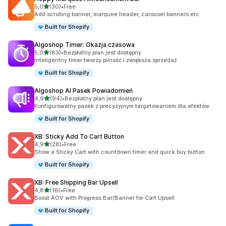
na 5 gwiazdek
5,0
(30)
•
Free
Łączna liczba recenzji: 30
Add scrolling banner, marquee header, carousel banners etc
Built for Shopify
Algoshop Timer: Okazja czasowa
na 5 gwiazdek
5,0
(83)
•
Bezpłatny plan jest dostępny
Łączna liczba recenzji: 83
Inteligentny timer tworzy pilność i zwiększa sprzedaż
Built for Shopify
Algoshop AI Pasek Powiadomień
na 5 gwiazdek
4,9
(94)
•
Bezpłatny plan jest dostępny
Łączna liczba recenzji: 94
Konfigurowalny pasek z precyzyjnym targetowaniem dla efektów
Built for Shopify
XB: Sticky Add To Cart Button
na 5 gwiazdek
4,9
(28)
•
Free
Łączna liczba recenzji: 28
Show a Sticky Cart with countdown timer and quick buy button
Built for Shopify
XB: Free Shipping Bar Upsell
na 5 gwiazdek
4,8
(16)
•
Free
Łączna liczba recenzji: 16
Boost AOV with Progress Bar/Banner for Cart Upsell
Built for Shopify