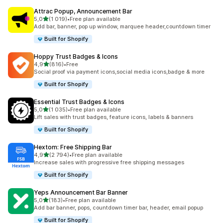
Attrac Popup, Announcement Bar
na 5 gwiazdek
5,0
(1 019)
•
Free plan available
Łączna liczba recenzji: 1019
Add bar, banner, pop up window, marquee header,countdown timer
Built for Shopify
Hoppy Trust Badges & Icons
na 5 gwiazdek
4,9
(816)
•
Free
Łączna liczba recenzji: 816
Social proof via payment icons,social media icons,badge & more
Built for Shopify
Essential Trust Badges & Icons
na 5 gwiazdek
5,0
(1 035)
•
Free plan available
Łączna liczba recenzji: 1035
Lift sales with trust badges, feature icons, labels & banners
Built for Shopify
Hextom: Free Shipping Bar
na 5 gwiazdek
4,9
(2 794)
•
Free plan available
Łączna liczba recenzji: 2794
Increase sales with progressive free shipping messages
Built for Shopify
Yeps Announcement Bar Banner
na 5 gwiazdek
5,0
(183)
•
Free plan available
Łączna liczba recenzji: 183
Add bar banner, pops, countdown timer bar, header, email popup
Built for Shopify