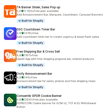
TA Banner Slider, Sales Pop up
na 5 gwiazdek
5,0
(1 193)
•
Free plan available
Łączna liczba recenzji: 1193
Add Announcement Bar, Marquee, Countdown, Carousel Banners
Built for Shopify
GSC Countdown Timer Bar
na 5 gwiazdek
4,9
(479)
•
Free
Łączna liczba recenzji: 479
Add countdown timer bar to create urgency & boost flash sales
Built for Shopify
Free Shipping Bar & Cross Sell
na 5 gwiazdek
4,6
(187)
•
Free
Łączna liczba recenzji: 187
Upsell App with free shipping progress bar, related products
Built for Shopify
Oxify Announcement Bar
na 5 gwiazdek
4,9
(44)
•
Free
Łączna liczba recenzji: 44
Announcement bar for sales, promos and free shipping news
Built for Shopify
Consentik GPDR Cookie Banner
na 5 gwiazdek
4,8
(264)
•
Free plan available
Łączna liczba recenzji: 264
GDPR/CCPA Cookie banner for GCM v2, TCF & EU Withdrawal
Button