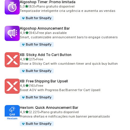
Algoshop Timer: Promo limitada
de 5 estrelas
5,0
(83)
•
Plano gratuito disponível
83 total de avaliações
Temporizador inteligente cria urgência e aumenta as vendas
Built for Shopify
Algoshop Announcement Bar
de 5 estrelas
4,9
(94)
•
Free plan available
94 total de avaliações
Smart, customizable announcement bars to engage customers
Built for Shopify
XB: Sticky Add To Cart Button
de 5 estrelas
4,9
(27)
•
Free
27 total de avaliações
Show a Sticky Cart with countdown timer and quick buy button
Built for Shopify
XB: Free Shipping Bar Upsell
de 5 estrelas
4,8
(16)
•
Free
16 total de avaliações
Boost AOV with Progress Bar/Banner for Cart Upsell
Built for Shopify
Hextom: Quick Announcement Bar
de 5 estrelas
4,9
(2.221)
•
Plano gratuito disponível
2221 total de avaliações
Promova ofertas e notificações num banner personalizado
Built for Shopify