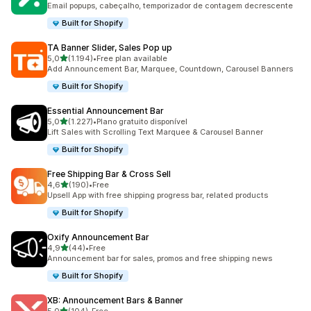
Email popups, cabeçalho, temporizador de contagem decrescente
Built for Shopify
TA Banner Slider, Sales Pop up
de 5 estrelas
5,0
(1.194)
•
Free plan available
1194 total de avaliações
Add Announcement Bar, Marquee, Countdown, Carousel Banners
Built for Shopify
Essential Announcement Bar
de 5 estrelas
5,0
(1.227)
•
Plano gratuito disponível
1227 total de avaliações
Lift Sales with Scrolling Text Marquee & Carousel Banner
Built for Shopify
Free Shipping Bar & Cross Sell
de 5 estrelas
4,6
(190)
•
Free
190 total de avaliações
Upsell App with free shipping progress bar, related products
Built for Shopify
Oxify Announcement Bar
de 5 estrelas
4,9
(44)
•
Free
44 total de avaliações
Announcement bar for sales, promos and free shipping news
Built for Shopify
XB: Announcement Bars & Banner
de 5 estrelas