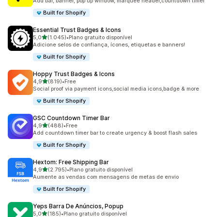
Add bar, banner, pop up window, marquee header,countdown timer
Built for Shopify
Essential Trust Badges & Icons
de 5 estrelas
5,0
(1.045)
•
Plano gratuito disponível
1045 total de avaliações
Adicione selos de confiança, ícones, etiquetas e banners!
Built for Shopify
Hoppy Trust Badges & Icons
de 5 estrelas
4,9
(819)
•
Free
819 total de avaliações
Social proof via payment icons,social media icons,badge & more
Built for Shopify
GSC Countdown Timer Bar
de 5 estrelas
4,9
(488)
•
Free
488 total de avaliações
Add countdown timer bar to create urgency & boost flash sales
Built for Shopify
Hextom: Free Shipping Bar
de 5 estrelas
4,9
(2.795)
•
Plano gratuito disponível
2795 total de avaliações
Aumente as vendas com mensagens de metas de envio
Built for Shopify
Yeps Barra De Anúncios, Popup
de 5 estrelas
5,0
(185)
•
Plano gratuito disponível
185 total de avaliações