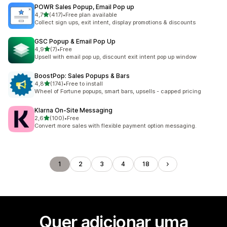
POWR Sales Popup, Email Pop up
de 5 estrelas
4,7
(417)
•
Free plan available
417 total de avaliações
Collect sign ups, exit intent, display promotions & discounts
GSC Popup & Email Pop Up
de 5 estrelas
4,9
(7)
•
Free
7 total de avaliações
Upsell with email pop up, discount exit intent pop up window
BoostPop: Sales Popups & Bars
de 5 estrelas
4,8
(174)
•
Free to install
174 total de avaliações
Wheel of Fortune popups, smart bars, upsells - capped pricing
Klarna On‑Site Messaging
de 5 estrelas
2,6
(100)
•
Free
100 total de avaliações
Convert more sales with flexible payment option messaging.
1
2
3
4
18
Quer adicionar uma