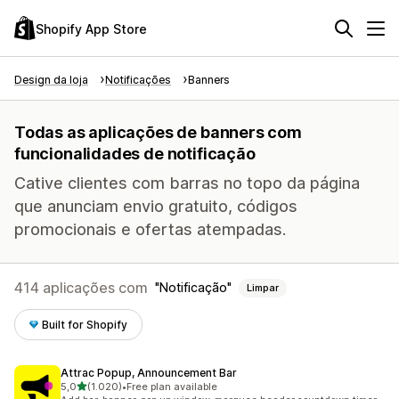
Shopify App Store
Design da loja
Notificações
Banners
Todas as aplicações de banners com
funcionalidades de notificação
Cative clientes com barras no topo da página
que anunciam envio gratuito, códigos
promocionais e ofertas atempadas.
414 aplicações com
Notificação
Limpar
Built for Shopify
Attrac Popup, Announcement Bar
de 5 estrelas
5,0
(1.020)
•
Free plan available
1020 total de avaliações