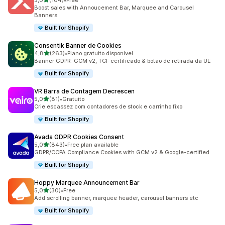
5,0
(104)
•
Free
104 total de avaliações
Boost sales with Annoucement Bar, Marquee and Carousel
Banners
Built for Shopify
Consentik Banner de Cookies
de 5 estrelas
4,8
(263)
•
Plano gratuito disponível
263 total de avaliações
Banner GDPR: GCM v2, TCF certificado & botão de retirada da UE
Built for Shopify
VR Barra de Contagem Decrescen
de 5 estrelas
5,0
(81)
•
Gratuito
81 total de avaliações
Crie escassez com contadores de stock e carrinho fixo
Built for Shopify
Avada GDPR Cookies Consent
de 5 estrelas
5,0
(843)
•
Free plan available
843 total de avaliações
GDPR/CCPA Compliance Cookies with GCM v2 & Google-certified
Built for Shopify
Hoppy Marquee Announcement Bar
de 5 estrelas
5,0
(30)
•
Free
30 total de avaliações
Add scrolling banner, marquee header, carousel banners etc
Built for Shopify