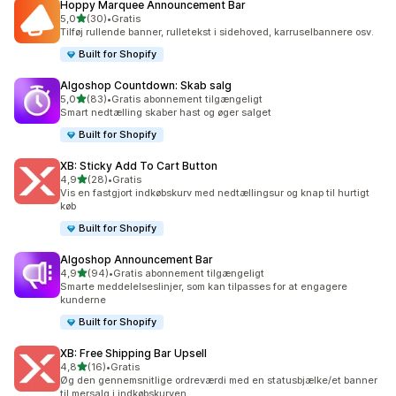
Hoppy Marquee Announcement Bar
ud af 5 stjerner
5,0
(30)
•
Gratis
30 anmeldelser i alt
Tilføj rullende banner, rulletekst i sidehoved, karruselbannere osv.
Built for Shopify
Algoshop Countdown: Skab salg
ud af 5 stjerner
5,0
(83)
•
Gratis abonnement tilgængeligt
83 anmeldelser i alt
Smart nedtælling skaber hast og øger salget
Built for Shopify
XB: Sticky Add To Cart Button
ud af 5 stjerner
4,9
(28)
•
Gratis
28 anmeldelser i alt
Vis en fastgjort indkøbskurv med nedtællingsur og knap til hurtigt
køb
Built for Shopify
Algoshop Announcement Bar
ud af 5 stjerner
4,9
(94)
•
Gratis abonnement tilgængeligt
94 anmeldelser i alt
Smarte meddelelseslinjer, som kan tilpasses for at engagere
kunderne
Built for Shopify
XB: Free Shipping Bar Upsell
ud af 5 stjerner
4,8
(16)
•
Gratis
16 anmeldelser i alt
Øg den gennemsnitlige ordreværdi med en statusbjælke/et banner
til mersalg i indkøbskurven