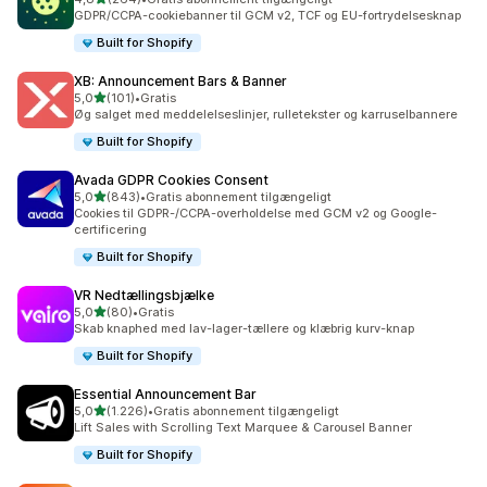
264 anmeldelser i alt
GDPR/CCPA-cookiebanner til GCM v2, TCF og EU-fortrydelsesknap
Built for Shopify
XB: Announcement Bars & Banner
ud af 5 stjerner
5,0
(101)
•
Gratis
101 anmeldelser i alt
Øg salget med meddelelseslinjer, rulletekster og karruselbannere
Built for Shopify
Avada GDPR Cookies Consent
ud af 5 stjerner
5,0
(843)
•
Gratis abonnement tilgængeligt
843 anmeldelser i alt
Cookies til GDPR-/CCPA-overholdelse med GCM v2 og Google-
certificering
Built for Shopify
VR Nedtællingsbjælke
ud af 5 stjerner
5,0
(80)
•
Gratis
80 anmeldelser i alt
Skab knaphed med lav-lager-tællere og klæbrig kurv-knap
Built for Shopify
Essential Announcement Bar
ud af 5 stjerner
5,0
(1.226)
•
Gratis abonnement tilgængeligt
1226 anmeldelser i alt
Lift Sales with Scrolling Text Marquee & Carousel Banner
Built for Shopify