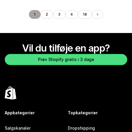
1
2
3
4
18
Vil du tilføje en app?
Prøv Shopify gratis i 3 dage
Appkategorier
Topkategorier
Salgskanaler
Dropshipping