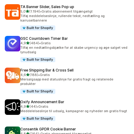
TA Banner Slider, Sales Pop up
ud af 5 stjerner
5,0
(1.194)
•
Gratis abonnement tilgængeligt
1194 anmeldelser i alt
Tilføj meddelelseslinje, rullende tekst, nedtælling og
karruselbannere
Built for Shopify
GSC Countdown Timer Bar
ud af 5 stjerner
4,9
(484)
•
Gratis
484 anmeldelser i alt
Tilføj en nedtællingsbjælke for at skabe urgency og øge salget ved
lynudsalg
Built for Shopify
Free Shipping Bar & Cross Sell
ud af 5 stjerner
4,6
(188)
•
Gratis
188 anmeldelser i alt
Mersalgsapp med statuslinje for gratis fragt og relaterede
produkter
Built for Shopify
Oxify Announcement Bar
ud af 5 stjerner
4,9
(44)
•
Gratis
44 anmeldelser i alt
Meddelelseslinje til udsalg, kampagner og nyheder om gratis fragt
Built for Shopify
Consentik GPDR Cookie Banner
ud af 5 stjerner
4,8
(264)
•
Gratis abonnement tilgængeligt