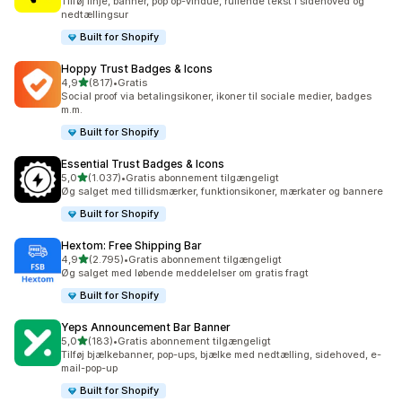
Tilføj linje, banner, pop op-vindue, rullende tekst i sidehoved og
nedtællingsur
Built for Shopify
Hoppy Trust Badges & Icons
ud af 5 stjerner
4,9
(817)
•
Gratis
817 anmeldelser i alt
Social proof via betalingsikoner, ikoner til sociale medier, badges
m.m.
Built for Shopify
Essential Trust Badges & Icons
ud af 5 stjerner
5,0
(1.037)
•
Gratis abonnement tilgængeligt
1037 anmeldelser i alt
Øg salget med tillidsmærker, funktionsikoner, mærkater og bannere
Built for Shopify
Hextom: Free Shipping Bar
ud af 5 stjerner
4,9
(2.795)
•
Gratis abonnement tilgængeligt
2795 anmeldelser i alt
Øg salget med løbende meddelelser om gratis fragt
Built for Shopify
Yeps Announcement Bar Banner
ud af 5 stjerner
5,0
(183)
•
Gratis abonnement tilgængeligt
183 anmeldelser i alt
Tilføj bjælkebanner, pop-ups, bjælke med nedtælling, sidehoved, e-
mail-pop-up
Built for Shopify