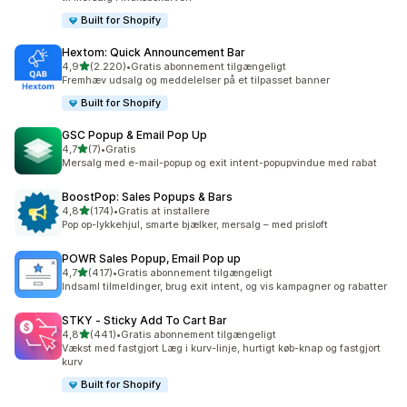
Built for Shopify
Hextom: Quick Announcement Bar
ud af 5 stjerner
4,9
(2.220)
•
Gratis abonnement tilgængeligt
2220 anmeldelser i alt
Fremhæv udsalg og meddelelser på et tilpasset banner
Built for Shopify
GSC Popup & Email Pop Up
ud af 5 stjerner
4,7
(7)
•
Gratis
7 anmeldelser i alt
Mersalg med e-mail-popup og exit intent-popupvindue med rabat
BoostPop: Sales Popups & Bars
ud af 5 stjerner
4,8
(174)
•
Gratis at installere
174 anmeldelser i alt
Pop op-lykkehjul, smarte bjælker, mersalg – med prisloft
POWR Sales Popup, Email Pop up
ud af 5 stjerner
4,7
(417)
•
Gratis abonnement tilgængeligt
417 anmeldelser i alt
Indsaml tilmeldinger, brug exit intent, og vis kampagner og rabatter
STKY ‑ Sticky Add To Cart Bar
ud af 5 stjerner
4,8
(441)
•
Gratis abonnement tilgængeligt
441 anmeldelser i alt
Vækst med fastgjort Læg i kurv-linje, hurtigt køb-knap og fastgjort
kurv
Built for Shopify