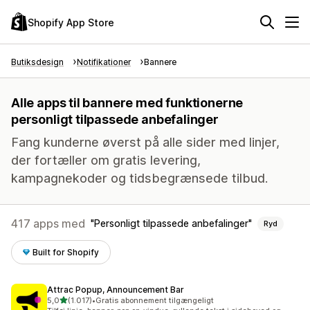
Shopify App Store
Butiksdesign
Notifikationer
Bannere
Alle apps til bannere med funktionerne
personligt tilpassede anbefalinger
Fang kunderne øverst på alle sider med linjer,
der fortæller om gratis levering,
kampagnekoder og tidsbegrænsede tilbud.
417 apps med
Personligt tilpassede anbefalinger
Ryd
Built for Shopify
Attrac Popup, Announcement Bar
ud af 5 stjerner
5,0
(1.017)
•
Gratis abonnement tilgængeligt
1017 anmeldelser i alt