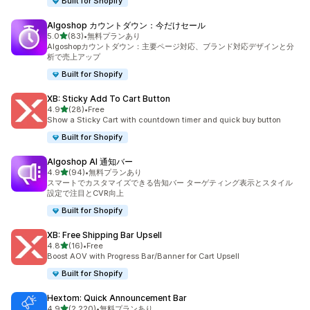
Built for Shopify
Algoshop カウントダウン：今だけセール
5つ星中
5.0
(83)
•
無料プランあり
合計レビュー数：83件
Algoshopカウントダウン：主要ページ対応、ブランド対応デザインと分
析で売上アップ
Built for Shopify
XB: Sticky Add To Cart Button
5つ星中
4.9
(28)
•
Free
合計レビュー数：28件
Show a Sticky Cart with countdown timer and quick buy button
Built for Shopify
Algoshop AI 通知バー
5つ星中
4.9
(94)
•
無料プランあり
合計レビュー数：94件
スマートでカスタマイズできる告知バー ターゲティング表示とスタイル
設定で注目とCVR向上
Built for Shopify
XB: Free Shipping Bar Upsell
5つ星中
4.8
(16)
•
Free
合計レビュー数：16件
Boost AOV with Progress Bar/Banner for Cart Upsell
Built for Shopify
Hextom: Quick Announcement Bar
5つ星中
4.9
(2,220)
•
無料プランあり