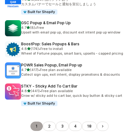
合計レビュー数：2220件
カスタムバナーでセールと通知を宣伝しましょう
Built for Shopify
GSC Popup & Email Pop Up
5つ星中
4.7
(8)
•
Free
合計レビュー数：8件
Upsell with email pop up, discount exit intent pop up window
BoostPop: Sales Popups & Bars
5つ星中
4.8
(174)
•
Free to install
合計レビュー数：174件
Wheel of Fortune popups, smart bars, upsells - capped pricing
POWR Sales Popup, Email Pop up
5つ星中
4.7
(417)
•
Free plan available
合計レビュー数：417件
Collect sign ups, exit intent, display promotions & discounts
STKY ‑ Sticky Add To Cart Bar
5つ星中
4.8
(441)
•
Free plan available
合計レビュー数：441件
Grow w/ sticky add to cart bar, quick buy button & sticky cart
Built for Shopify
1
2
3
4
18