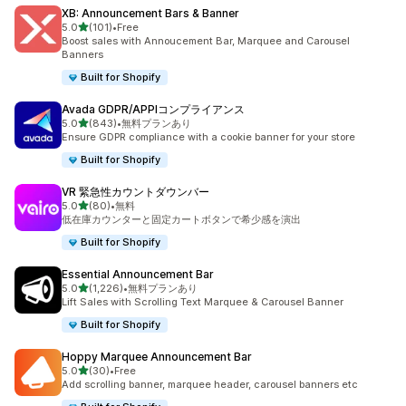
XB: Announcement Bars & Banner
5つ星中
5.0
(101)
•
Free
合計レビュー数：101件
Boost sales with Annoucement Bar, Marquee and Carousel
Banners
Built for Shopify
Avada GDPR/APPIコンプライアンス
5つ星中
5.0
(843)
•
無料プランあり
合計レビュー数：843件
Ensure GDPR compliance with a cookie banner for your store
Built for Shopify
VR 緊急性カウントダウンバー
5つ星中
5.0
(80)
•
無料
合計レビュー数：80件
低在庫カウンターと固定カートボタンで希少感を演出
Built for Shopify
Essential Announcement Bar
5つ星中
5.0
(1,226)
•
無料プランあり
合計レビュー数：1226件
Lift Sales with Scrolling Text Marquee & Carousel Banner
Built for Shopify
Hoppy Marquee Announcement Bar
5つ星中
5.0
(30)
•
Free
合計レビュー数：30件
Add scrolling banner, marquee header, carousel banners etc