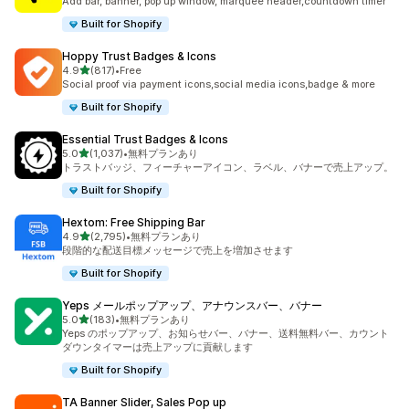
Add bar, banner, pop up window, marquee header,countdown timer
Built for Shopify
Hoppy Trust Badges & Icons
5つ星中
4.9
(817)
•
Free
合計レビュー数：817件
Social proof via payment icons,social media icons,badge & more
Built for Shopify
Essential Trust Badges & Icons
5つ星中
5.0
(1,037)
•
無料プランあり
合計レビュー数：1037件
トラストバッジ、フィーチャーアイコン、ラベル、バナーで売上アップ。
Built for Shopify
Hextom: Free Shipping Bar
5つ星中
4.9
(2,795)
•
無料プランあり
合計レビュー数：2795件
段階的な配送目標メッセージで売上を増加させます
Built for Shopify
Yeps メールポップアップ、アナウンスバー、バナー
5つ星中
5.0
(183)
•
無料プランあり
合計レビュー数：183件
Yeps のポップアップ、お知らせバー、バナー、送料無料バー、カウント
ダウンタイマーは売上アップに貢献します
Built for Shopify
TA Banner Slider, Sales Pop up