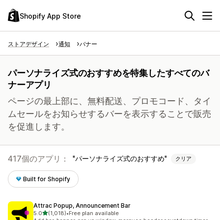
Shopify App Store
ストアデザイン
通知
バナー
パーソナライズ式のおすすめを特集したすべてのバ
ナーアプリ
ページの最上部に、無料配送、プロモコード、タイ
ムセールをお知らせするバーを表示することで販売
を促進します。
417個のアプリ：
パーソナライズ式のおすすめ
クリア
Built for Shopify
Attrac Popup, Announcement Bar
5つ星中
5.0
(1,018)
•
Free plan available
合計レビュー数：1018件