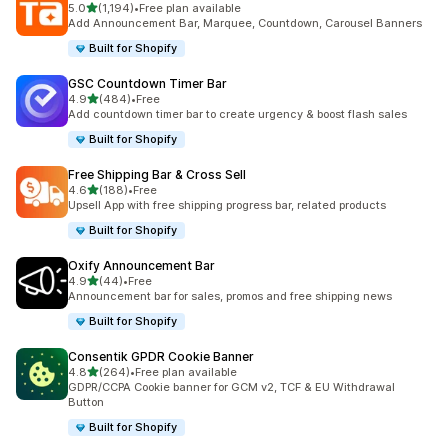
5つ星中
5.0
(1,194)
•
Free plan available
合計レビュー数：1194件
Add Announcement Bar, Marquee, Countdown, Carousel Banners
Built for Shopify
GSC Countdown Timer Bar
5つ星中
4.9
(484)
•
Free
合計レビュー数：484件
Add countdown timer bar to create urgency & boost flash sales
Built for Shopify
Free Shipping Bar & Cross Sell
5つ星中
4.6
(188)
•
Free
合計レビュー数：188件
Upsell App with free shipping progress bar, related products
Built for Shopify
Oxify Announcement Bar
5つ星中
4.9
(44)
•
Free
合計レビュー数：44件
Announcement bar for sales, promos and free shipping news
Built for Shopify
Consentik GPDR Cookie Banner
5つ星中
4.8
(264)
•
Free plan available
合計レビュー数：264件
GDPR/CCPA Cookie banner for GCM v2, TCF & EU Withdrawal
Button
Built for Shopify