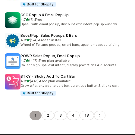
Built for Shopify
GSC Popup & Email Pop Up
5つ星中
4.7
(7)
•
Free
合計レビュー数：7件
Upsell with email pop up, discount exit intent pop up window
BoostPop: Sales Popups & Bars
5つ星中
4.8
(174)
•
Free to install
合計レビュー数：174件
Wheel of Fortune popups, smart bars, upsells - capped pricing
POWR Sales Popup, Email Pop up
5つ星中
4.7
(417)
•
Free plan available
合計レビュー数：417件
Collect sign ups, exit intent, display promotions & discounts
STKY ‑ Sticky Add To Cart Bar
5つ星中
4.8
(441)
•
Free plan available
合計レビュー数：441件
Grow w/ sticky add to cart bar, quick buy button & sticky cart
Built for Shopify
1
2
3
4
18