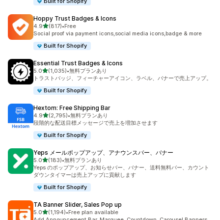
Built for Shopify
Hoppy Trust Badges & Icons
5つ星中
4.9
(817)
•
Free
合計レビュー数：817件
Social proof via payment icons,social media icons,badge & more
Built for Shopify
Essential Trust Badges & Icons
5つ星中
5.0
(1,035)
•
無料プランあり
合計レビュー数：1035件
トラストバッジ、フィーチャーアイコン、ラベル、バナーで売上アップ。
Built for Shopify
Hextom: Free Shipping Bar
5つ星中
4.9
(2,795)
•
無料プランあり
合計レビュー数：2795件
段階的な配送目標メッセージで売上を増加させます
Built for Shopify
Yeps メールポップアップ、アナウンスバー、バナー
5つ星中
5.0
(183)
•
無料プランあり
合計レビュー数：183件
Yeps のポップアップ、お知らせバー、バナー、送料無料バー、カウント
ダウンタイマーは売上アップに貢献します
Built for Shopify
TA Banner Slider, Sales Pop up
5つ星中
5.0
(1,194)
•
Free plan available
合計レビュー数：1194件
Add Announcement Bar, Marquee, Countdown, Carousel Banners