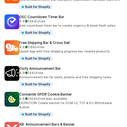
Built for Shopify
GSC Countdown Timer Bar
5つ星中
4.9
(484)
•
Free
合計レビュー数：484件
Add countdown timer bar to create urgency & boost flash sales
Built for Shopify
Free Shipping Bar & Cross Sell
5つ星中
4.6
(188)
•
Free
合計レビュー数：188件
Upsell App with free shipping progress bar, related products
Built for Shopify
Oxify Announcement Bar
5つ星中
4.9
(44)
•
Free
合計レビュー数：44件
Announcement bar for sales, promos and free shipping news
Built for Shopify
Consentik GPDR Cookie Banner
5つ星中
4.8
(264)
•
Free plan available
合計レビュー数：264件
GDPR/CCPA Cookie banner for GCM v2, TCF & EU Withdrawal
Button
Built for Shopify
XB: Announcement Bars & Banner