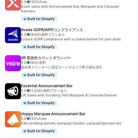
5つ星中
5.0
(101)
•
Free
合計レビュー数：101件
Boost sales with Annoucement Bar, Marquee and Carousel
Banners
Built for Shopify
Avada GDPR/APPIコンプライアンス
5つ星中
5.0
(843)
•
無料プランあり
合計レビュー数：843件
Ensure GDPR compliance with a cookie banner for your store
Built for Shopify
VR 緊急性カウントダウンバー
5つ星中
5.0
(80)
•
無料
合計レビュー数：80件
低在庫カウンターと固定カートボタンで希少感を演出
Built for Shopify
Essential Announcement Bar
5つ星中
5.0
(1,226)
•
無料プランあり
合計レビュー数：1226件
Lift Sales with Scrolling Text Marquee & Carousel Banner
Built for Shopify
Hoppy Marquee Announcement Bar
5つ星中
5.0
(30)
•
Free
合計レビュー数：30件
Add scrolling banner, marquee header, carousel banners etc
Built for Shopify