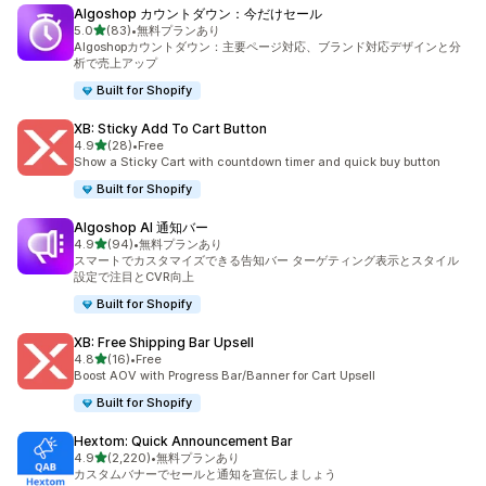
Algoshop カウントダウン：今だけセール
5つ星中
5.0
(83)
•
無料プランあり
合計レビュー数：83件
Algoshopカウントダウン：主要ページ対応、ブランド対応デザインと分
析で売上アップ
Built for Shopify
XB: Sticky Add To Cart Button
5つ星中
4.9
(28)
•
Free
合計レビュー数：28件
Show a Sticky Cart with countdown timer and quick buy button
Built for Shopify
Algoshop AI 通知バー
5つ星中
4.9
(94)
•
無料プランあり
合計レビュー数：94件
スマートでカスタマイズできる告知バー ターゲティング表示とスタイル
設定で注目とCVR向上
Built for Shopify
XB: Free Shipping Bar Upsell
5つ星中
4.8
(16)
•
Free
合計レビュー数：16件
Boost AOV with Progress Bar/Banner for Cart Upsell
Built for Shopify
Hextom: Quick Announcement Bar
5つ星中
4.9
(2,220)
•
無料プランあり
合計レビュー数：2220件
カスタムバナーでセールと通知を宣伝しましょう