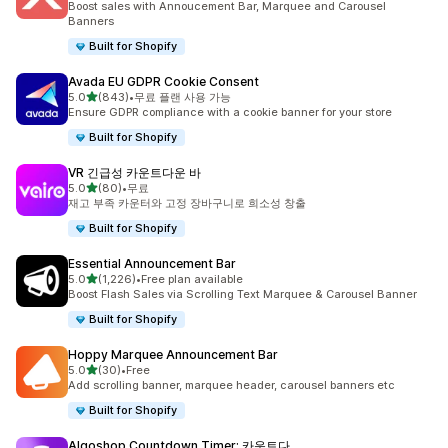
Boost sales with Annoucement Bar, Marquee and Carousel
Banners
Built for Shopify
Avada EU GDPR Cookie Consent
별 5개 중
5.0
(843)
•
무료 플랜 사용 가능
총 리뷰 843개
Ensure GDPR compliance with a cookie banner for your store
Built for Shopify
VR 긴급성 카운트다운 바
별 5개 중
5.0
(80)
•
무료
총 리뷰 80개
재고 부족 카운터와 고정 장바구니로 희소성 창출
Built for Shopify
Essential Announcement Bar
별 5개 중
5.0
(1,226)
•
Free plan available
총 리뷰 1226개
Boost Flash Sales via Scrolling Text Marquee & Carousel Banner
Built for Shopify
Hoppy Marquee Announcement Bar
별 5개 중
5.0
(30)
•
Free
총 리뷰 30개
Add scrolling banner, marquee header, carousel banners etc
Built for Shopify
Algoshop Countdown Timer: 카운트다