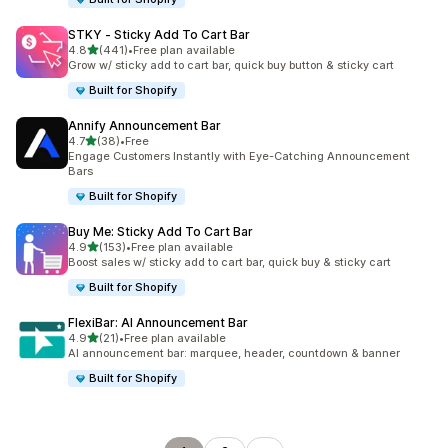
STKY ‑ Sticky Add To Cart Bar
별 5개 중
4.8
(441)
•
Free plan available
총 리뷰 441개
Grow w/ sticky add to cart bar, quick buy button & sticky cart
Built for Shopify
Annify Announcement Bar
별 5개 중
4.7
(38)
•
Free
총 리뷰 38개
Engage Customers Instantly with Eye-Catching Announcement
Bars
Built for Shopify
Buy Me: Sticky Add To Cart Bar
별 5개 중
4.9
(153)
•
Free plan available
총 리뷰 153개
Boost sales w/ sticky add to cart bar, quick buy & sticky cart
Built for Shopify
FlexiBar: AI Announcement Bar
별 5개 중
4.9
(21)
•
Free plan available
총 리뷰 21개
AI announcement bar: marquee, header, countdown & banner
Built for Shopify