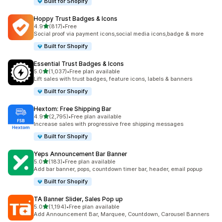
Built for Shopify
Hoppy Trust Badges & Icons
별 5개 중
4.9
(817)
•
Free
총 리뷰 817개
Social proof via payment icons,social media icons,badge & more
Built for Shopify
Essential Trust Badges & Icons
별 5개 중
5.0
(1,037)
•
Free plan available
총 리뷰 1037개
Lift sales with trust badges, feature icons, labels & banners
Built for Shopify
Hextom: Free Shipping Bar
별 5개 중
4.9
(2,795)
•
Free plan available
총 리뷰 2795개
Increase sales with progressive free shipping messages
Built for Shopify
Yeps Announcement Bar Banner
별 5개 중
5.0
(183)
•
Free plan available
총 리뷰 183개
Add bar banner, pops, countdown timer bar, header, email popup
Built for Shopify
TA Banner Slider, Sales Pop up
별 5개 중
5.0
(1,194)
•
Free plan available
총 리뷰 1194개
Add Announcement Bar, Marquee, Countdown, Carousel Banners