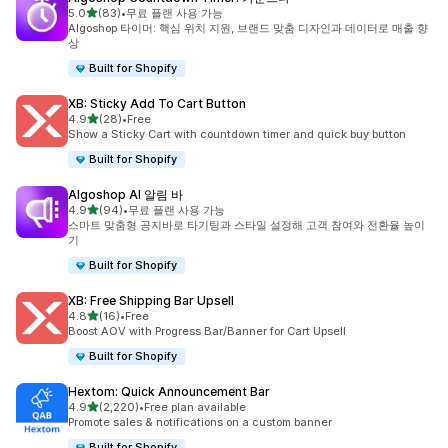
별 5개 중
5.0
(83)
•
무료 플랜 사용 가능
총 리뷰 83개
Algoshop 타이머: 핵심 위치 지원, 브랜드 맞춤 디자인과 데이터로 매출 향
상
Built for Shopify
XB: Sticky Add To Cart Button
별 5개 중
4.9
(28)
•
Free
총 리뷰 28개
Show a Sticky Cart with countdown timer and quick buy button
Built for Shopify
Algoshop AI 알림 바
별 5개 중
4.9
(94)
•
무료 플랜 사용 가능
총 리뷰 94개
스마트 맞춤형 공지바로 타기팅과 스타일 설정해 고객 참여와 전환율 높이
기
Built for Shopify
XB: Free Shipping Bar Upsell
별 5개 중
4.8
(16)
•
Free
총 리뷰 16개
Boost AOV with Progress Bar/Banner for Cart Upsell
Built for Shopify
Hextom: Quick Announcement Bar
별 5개 중
4.9
(2,220)
•
Free plan available
총 리뷰 2220개
Promote sales & notifications on a custom banner
Built for Shopify