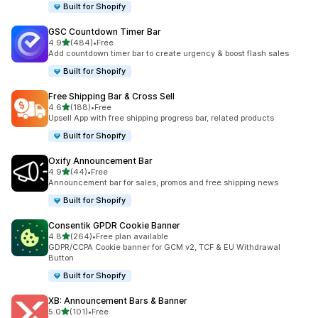
Built for Shopify
GSC Countdown Timer Bar
별 5개 중
4.9
(484)
•
Free
총 리뷰 484개
Add countdown timer bar to create urgency & boost flash sales
Built for Shopify
Free Shipping Bar & Cross Sell
별 5개 중
4.6
(188)
•
Free
총 리뷰 188개
Upsell App with free shipping progress bar, related products
Built for Shopify
Oxify Announcement Bar
별 5개 중
4.9
(44)
•
Free
총 리뷰 44개
Announcement bar for sales, promos and free shipping news
Built for Shopify
Consentik GPDR Cookie Banner
별 5개 중
4.8
(264)
•
Free plan available
총 리뷰 264개
GDPR/CCPA Cookie banner for GCM v2, TCF & EU Withdrawal
Button
Built for Shopify
XB: Announcement Bars & Banner
별 5개 중
5.0
(101)
•
Free
총 리뷰 101개