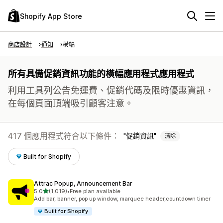
Shopify App Store
商店設計
通知
橫幅
所有具備促銷資訊功能的橫幅應用程式應用程式
利用工具列公告免運費、促銷代碼及限時優惠資訊，
在每個頁面頂端吸引顧客注意。
417 個應用程式符合以下條件：
促銷資訊
清除
Built for Shopify
Attrac Popup, Announcement Bar
滿分 5 顆星
5.0
(1,019)
•
Free plan available
共有 1019 則評價
Add bar, banner, pop up window, marquee header,countdown timer
Built for Shopify