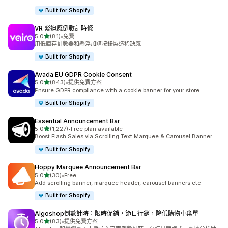
Built for Shopify
VR 緊迫感倒數計時條
滿分 5 顆星
5.0
(81)
•
免費
共有 81 則評價
用低庫存計數器和懸浮加購按鈕製造稀缺感
Built for Shopify
Avada EU GDPR Cookie Consent
滿分 5 顆星
5.0
(843)
•
提供免費方案
共有 843 則評價
Ensure GDPR compliance with a cookie banner for your store
Built for Shopify
Essential Announcement Bar
滿分 5 顆星
5.0
(1,227)
•
Free plan available
共有 1227 則評價
Boost Flash Sales via Scrolling Text Marquee & Carousel Banner
Built for Shopify
Hoppy Marquee Announcement Bar
滿分 5 顆星
5.0
(30)
•
Free
共有 30 則評價
Add scrolling banner, marquee header, carousel banners etc
Built for Shopify
Algoshop倒數計時：限時促銷，節日行銷，降低購物車棄單
滿分 5 顆星
5.0
(83)
•
提供免費方案
共有 83 則評價