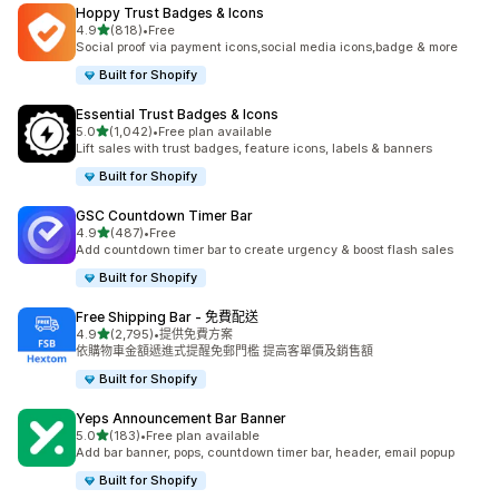
Hoppy Trust Badges & Icons
滿分 5 顆星
4.9
(818)
•
Free
共有 818 則評價
Social proof via payment icons,social media icons,badge & more
Built for Shopify
Essential Trust Badges & Icons
滿分 5 顆星
5.0
(1,042)
•
Free plan available
共有 1042 則評價
Lift sales with trust badges, feature icons, labels & banners
Built for Shopify
GSC Countdown Timer Bar
滿分 5 顆星
4.9
(487)
•
Free
共有 487 則評價
Add countdown timer bar to create urgency & boost flash sales
Built for Shopify
Free Shipping Bar ‑ 免費配送
滿分 5 顆星
4.9
(2,795)
•
提供免費方案
共有 2795 則評價
依購物車金額遞進式提醒免郵門檻 提高客單價及銷售額
Built for Shopify
Yeps Announcement Bar Banner
滿分 5 顆星
5.0
(183)
•
Free plan available
共有 183 則評價
Add bar banner, pops, countdown timer bar, header, email popup
Built for Shopify