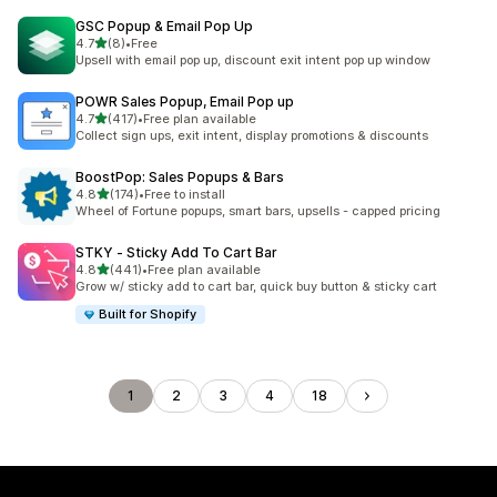
GSC Popup & Email Pop Up
滿分 5 顆星
4.7
(8)
•
Free
共有 8 則評價
Upsell with email pop up, discount exit intent pop up window
POWR Sales Popup, Email Pop up
滿分 5 顆星
4.7
(417)
•
Free plan available
共有 417 則評價
Collect sign ups, exit intent, display promotions & discounts
BoostPop: Sales Popups & Bars
滿分 5 顆星
4.8
(174)
•
Free to install
共有 174 則評價
Wheel of Fortune popups, smart bars, upsells - capped pricing
STKY ‑ Sticky Add To Cart Bar
滿分 5 顆星
4.8
(441)
•
Free plan available
共有 441 則評價
Grow w/ sticky add to cart bar, quick buy button & sticky cart
Built for Shopify
1
2
3
4
18