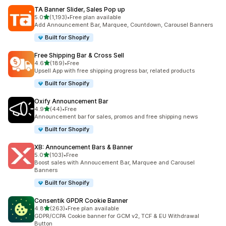
TA Banner Slider, Sales Pop up
滿分 5 顆星
5.0
(1,193)
•
Free plan available
共有 1193 則評價
Add Announcement Bar, Marquee, Countdown, Carousel Banners
Built for Shopify
Free Shipping Bar & Cross Sell
滿分 5 顆星
4.6
(189)
•
Free
共有 189 則評價
Upsell App with free shipping progress bar, related products
Built for Shopify
Oxify Announcement Bar
滿分 5 顆星
4.9
(44)
•
Free
共有 44 則評價
Announcement bar for sales, promos and free shipping news
Built for Shopify
XB: Announcement Bars & Banner
滿分 5 顆星
5.0
(103)
•
Free
共有 103 則評價
Boost sales with Annoucement Bar, Marquee and Carousel
Banners
Built for Shopify
Consentik GPDR Cookie Banner
滿分 5 顆星
4.8
(263)
•
Free plan available
共有 263 則評價
GDPR/CCPA Cookie banner for GCM v2, TCF & EU Withdrawal
Button