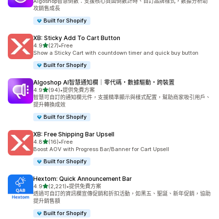
Algoshop智慧倒數：支援核心頁面倒數計時、自訂品牌樣式，數據分析助
攻銷售成長
Built for Shopify
XB: Sticky Add To Cart Button
滿分 5 顆星
4.9
(27)
•
Free
共有 27 則評價
Show a Sticky Cart with countdown timer and quick buy button
Built for Shopify
Algoshop AI智慧通知欄｜零代碼・數據驅動・跨裝置
滿分 5 顆星
4.9
(94)
•
提供免費方案
共有 94 則評價
智慧可自訂的通知欄元件，支援精準顯示與樣式配置，幫助商家吸引用戶、
提升轉換成效
Built for Shopify
XB: Free Shipping Bar Upsell
滿分 5 顆星
4.8
(16)
•
Free
共有 16 則評價
Boost AOV with Progress Bar/Banner for Cart Upsell
Built for Shopify
Hextom: Quick Announcement Bar
滿分 5 顆星
4.9
(2,221)
•
提供免費方案
共有 2221 則評價
透過可自訂的資訊欄宣傳促銷和折扣活動，如黑五、聖誕、新年促銷，協助
提升銷售額
Built for Shopify