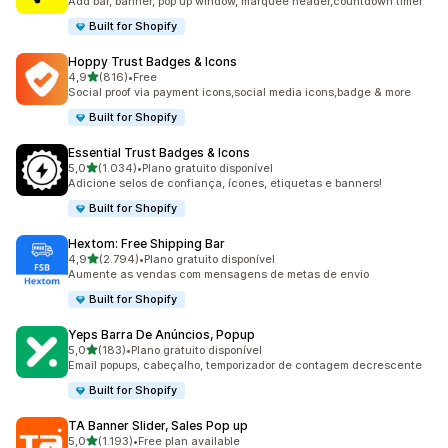
Add bar, banner, pop up window, marquee header,countdown timer
Built for Shopify
Hoppy Trust Badges & Icons
de 5 estrelas
4,9
(816)
•
Free
816 total de avaliações
Social proof via payment icons,social media icons,badge & more
Built for Shopify
Essential Trust Badges & Icons
de 5 estrelas
5,0
(1.034)
•
Plano gratuito disponível
1034 total de avaliações
Adicione selos de confiança, ícones, etiquetas e banners!
Built for Shopify
Hextom: Free Shipping Bar
de 5 estrelas
4,9
(2.794)
•
Plano gratuito disponível
2794 total de avaliações
Aumente as vendas com mensagens de metas de envio
Built for Shopify
Yeps Barra De Anúncios, Popup
de 5 estrelas
5,0
(183)
•
Plano gratuito disponível
183 total de avaliações
Email popups, cabeçalho, temporizador de contagem decrescente
Built for Shopify
TA Banner Slider, Sales Pop up
de 5 estrelas
5,0
(1.193)
•
Free plan available
1193 total de avaliações