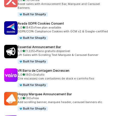
5,0
(101)
•
Free
101 total de avaliações
Boost sales with Annoucement Bar, Marquee and Carousel
Banners
Built for Shopify
Avada GDPR Cookies Consent
de 5 estrelas
5,0
(843)
•
Free plan available
843 total de avaliações
GDPR/CCPA Compliance Cookies with GCM v2 & Google-certified
Built for Shopify
Essential Announcement Bar
de 5 estrelas
5,0
(1.225)
•
Plano gratuito disponível
1225 total de avaliações
Lift Sales with Scrolling Text Marquee & Carousel Banner
Built for Shopify
VR Barra de Contagem Decrescen
de 5 estrelas
5,0
(80)
•
Gratuito
80 total de avaliações
Crie escassez com contadores de stock e carrinho fixo
Built for Shopify
Hoppy Marquee Announcement Bar
de 5 estrelas
5,0
(30)
•
Free
30 total de avaliações
Add scrolling banner, marquee header, carousel banners etc
Built for Shopify