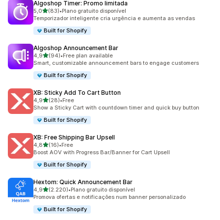
Algoshop Timer: Promo limitada
de 5 estrelas
5,0
(83)
•
Plano gratuito disponível
83 total de avaliações
Temporizador inteligente cria urgência e aumenta as vendas
Built for Shopify
Algoshop Announcement Bar
de 5 estrelas
4,9
(94)
•
Free plan available
94 total de avaliações
Smart, customizable announcement bars to engage customers
Built for Shopify
XB: Sticky Add To Cart Button
de 5 estrelas
4,9
(28)
•
Free
28 total de avaliações
Show a Sticky Cart with countdown timer and quick buy button
Built for Shopify
XB: Free Shipping Bar Upsell
de 5 estrelas
4,8
(16)
•
Free
16 total de avaliações
Boost AOV with Progress Bar/Banner for Cart Upsell
Built for Shopify
Hextom: Quick Announcement Bar
de 5 estrelas
4,9
(2.220)
•
Plano gratuito disponível
2220 total de avaliações
Promova ofertas e notificações num banner personalizado
Built for Shopify