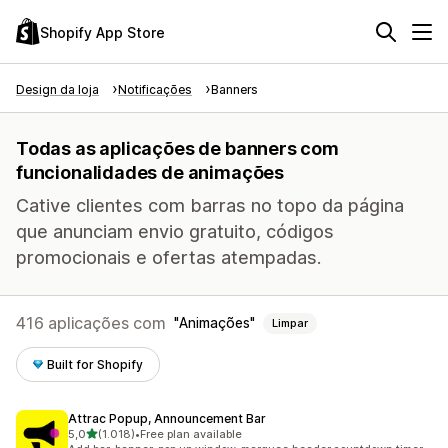
Shopify App Store
Design da loja
Notificações
Banners
Todas as aplicações de banners com
funcionalidades de animações
Cative clientes com barras no topo da página
que anunciam envio gratuito, códigos
promocionais e ofertas atempadas.
416 aplicações com
Animações
Limpar
Built for Shopify
Attrac Popup, Announcement Bar
de 5 estrelas
5,0
(1.018)
•
Free plan available
1018 total de avaliações