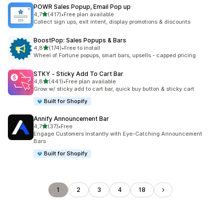
POWR Sales Popup, Email Pop up
de 5 estrelas
4,7
(417)
•
Free plan available
417 total de avaliações
Collect sign ups, exit intent, display promotions & discounts
BoostPop: Sales Popups & Bars
de 5 estrelas
4,8
(174)
•
Free to install
174 total de avaliações
Wheel of Fortune popups, smart bars, upsells - capped pricing
STKY ‑ Sticky Add To Cart Bar
de 5 estrelas
4,8
(441)
•
Free plan available
441 total de avaliações
Grow w/ sticky add to cart bar, quick buy button & sticky cart
Built for Shopify
Annify Announcement Bar
de 5 estrelas
4,7
(37)
•
Free
37 total de avaliações
Engage Customers Instantly with Eye-Catching Announcement
Bars
Built for Shopify
1
2
3
4
18