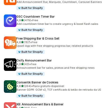
Add Announcement Bar, Marquee, Countdown, Carousel Banners
Built for Shopify
GSC Countdown Timer Bar
de 5 estrelas
4,9
(479)
•
Free
479 total de avaliações
Add countdown timer bar to create urgency & boost flash sales
Built for Shopify
Free Shipping Bar & Cross Sell
de 5 estrelas
4,6
(187)
•
Free
187 total de avaliações
Upsell App with free shipping progress bar, related products
Built for Shopify
Oxify Announcement Bar
de 5 estrelas
4,9
(43)
•
Free
43 total de avaliações
Announcement bar for sales, promos and free shipping news
Built for Shopify
Consentik Banner de Cookies
de 5 estrelas
4,8
(264)
•
Plano gratuito disponível
264 total de avaliações
Banner GDPR: GCM v2, TCF certificado & botão de retirada da UE
Built for Shopify
XB: Announcement Bars & Banner
de 5 estrelas