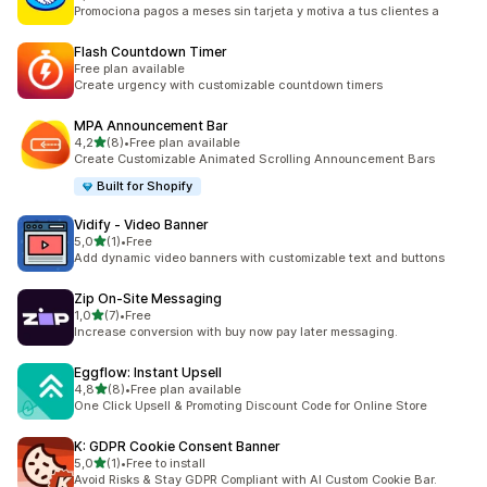
Celkový počet recenzí: 2
Promociona pagos a meses sin tarjeta y motiva a tus clientes a
Flash Countdown Timer
Free plan available
Create urgency with customizable countdown timers
MPA Announcement Bar
z 5 hvězd
4,2
(8)
•
Free plan available
Celkový počet recenzí: 8
Create Customizable Animated Scrolling Announcement Bars
Built for Shopify
Vidify ‑ Video Banner
z 5 hvězd
5,0
(1)
•
Free
Celkový počet recenzí: 1
Add dynamic video banners with customizable text and buttons
Zip On‑Site Messaging
z 5 hvězd
1,0
(7)
•
Free
Celkový počet recenzí: 7
Increase conversion with buy now pay later messaging.
Eggflow: Instant Upsell
z 5 hvězd
4,8
(8)
•
Free plan available
Celkový počet recenzí: 8
One Click Upsell & Promoting Discount Code for Online Store
K: GDPR Cookie Consent Banner
z 5 hvězd
5,0
(1)
•
Free to install
Celkový počet recenzí: 1
Avoid Risks & Stay GDPR Compliant with AI Custom Cookie Bar.