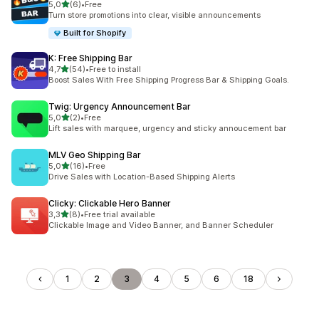
z 5 hvězd
5,0
(6)
•
Free
Celkový počet recenzí: 6
Turn store promotions into clear, visible announcements
Built for Shopify
K: Free Shipping Bar
z 5 hvězd
4,7
(54)
•
Free to install
Celkový počet recenzí: 54
Boost Sales With Free Shipping Progress Bar & Shipping Goals.
Twig: Urgency Announcement Bar
z 5 hvězd
5,0
(2)
•
Free
Celkový počet recenzí: 2
Lift sales with marquee, urgency and sticky annoucement bar
MLV Geo Shipping Bar
z 5 hvězd
5,0
(16)
•
Free
Celkový počet recenzí: 16
Drive Sales with Location-Based Shipping Alerts
Clicky: Clickable Hero Banner
z 5 hvězd
3,3
(8)
•
Free trial available
Celkový počet recenzí: 8
Clickable Image and Video Banner, and Banner Scheduler
1
2
3
4
5
6
18