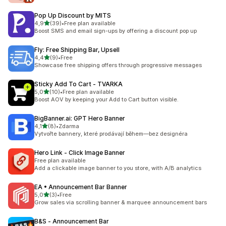
Pop Up Discount by MITS
z 5 hvězd
4,9
(39)
•
Free plan available
Celkový počet recenzí: 39
Boost SMS and email sign-ups by offering a discount pop up
Fly: Free Shipping Bar, Upsell
z 5 hvězd
4,4
(9)
•
Free
Celkový počet recenzí: 9
Showcase free shipping offers through progressive messages
Sticky Add To Cart ‑ TVARKA
z 5 hvězd
5,0
(10)
•
Free plan available
Celkový počet recenzí: 10
Boost AOV by keeping your Add to Cart button visible.
BigBanner.ai: GPT Hero Banner
z 5 hvězd
4,1
(8)
•
Zdarma
Celkový počet recenzí: 8
Vytvořte bannery, které prodávají během—bez designéra
Hero Link ‑ Click Image Banner
Free plan available
Add a clickable image banner to you store, with A/B analytics
EA • Announcement Bar Banner
z 5 hvězd
5,0
(3)
•
Free
Celkový počet recenzí: 3
Grow sales via scrolling banner & marquee announcement bars
B&S ‑ Announcement Bar