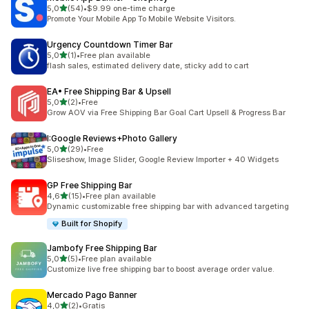
z 5 hvězd
5,0
(54)
•
$9.99 one-time charge
Celkový počet recenzí: 54
Promote Your Mobile App To Mobile Website Visitors.
Urgency Countdown Timer Bar
z 5 hvězd
5,0
(1)
•
Free plan available
Celkový počet recenzí: 1
flash sales, estimated delivery date, sticky add to cart
EA• Free Shipping Bar & Upsell
z 5 hvězd
5,0
(2)
•
Free
Celkový počet recenzí: 2
Grow AOV via Free Shipping Bar Goal Cart Upsell & Progress Bar
I:Google Reviews+Photo Gallery
z 5 hvězd
5,0
(29)
•
Free
Celkový počet recenzí: 29
Sliseshow, Image Slider, Google Review Importer + 40 Widgets
GP Free Shipping Bar
z 5 hvězd
4,6
(15)
•
Free plan available
Celkový počet recenzí: 15
Dynamic customizable free shipping bar with advanced targeting
Built for Shopify
Jambofy Free Shipping Bar
z 5 hvězd
5,0
(5)
•
Free plan available
Celkový počet recenzí: 5
Customize live free shipping bar to boost average order value.
Mercado Pago Banner
z 5 hvězd
4,0
(2)
•
Gratis