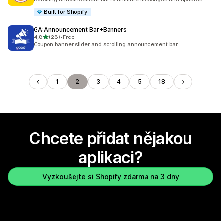
Built for Shopify
GA:Announcement Bar+Banners
z 5 hvězd
4,8
(28)
•
Free
Celkový počet recenzí: 28
Coupon banner slider and scrolling announcement bar
1
2
3
4
5
18
Chcete přidat nějakou
aplikaci?
Vyzkoušejte si Shopify zdarma na 3 dny