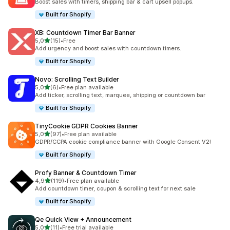
Boost sales with timers, shipping bar & cart upsell popups.
Built for Shopify
XB: Countdown Timer Bar Banner
z 5 hvězd
5,0
(15)
•
Free
Celkový počet recenzí: 15
Add urgency and boost sales with countdown timers.
Built for Shopify
Novo: Scrolling Text Builder
z 5 hvězd
5,0
(6)
•
Free plan available
Celkový počet recenzí: 6
Add ticker, scrolling text, marquee, shipping or countdown bar
Built for Shopify
TinyCookie GDPR Cookies Banner
z 5 hvězd
5,0
(97)
•
Free plan available
Celkový počet recenzí: 97
GDPR/CCPA cookie compliance banner with Google Consent V2!
Built for Shopify
Profy Banner & Countdown Timer
z 5 hvězd
4,9
(119)
•
Free plan available
Celkový počet recenzí: 119
Add countdown timer, coupon & scrolling text for next sale
Built for Shopify
Qe Quick View + Announcement
z 5 hvězd
5,0
(11)
•
Free trial available