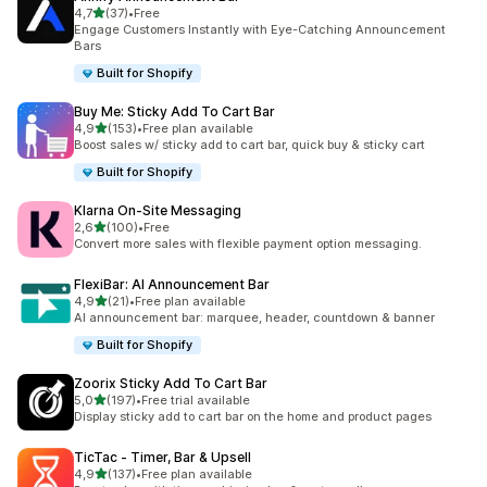
z 5 hvězd
4,7
(37)
•
Free
Celkový počet recenzí: 37
Engage Customers Instantly with Eye-Catching Announcement
Bars
Built for Shopify
Buy Me: Sticky Add To Cart Bar
z 5 hvězd
4,9
(153)
•
Free plan available
Celkový počet recenzí: 153
Boost sales w/ sticky add to cart bar, quick buy & sticky cart
Built for Shopify
Klarna On‑Site Messaging
z 5 hvězd
2,6
(100)
•
Free
Celkový počet recenzí: 100
Convert more sales with flexible payment option messaging.
FlexiBar: AI Announcement Bar
z 5 hvězd
4,9
(21)
•
Free plan available
Celkový počet recenzí: 21
AI announcement bar: marquee, header, countdown & banner
Built for Shopify
Zoorix Sticky Add To Cart Bar
z 5 hvězd
5,0
(197)
•
Free trial available
Celkový počet recenzí: 197
Display sticky add to cart bar on the home and product pages
TicTac ‑ Timer, Bar & Upsell
z 5 hvězd
4,9
(137)
•
Free plan available
Celkový počet recenzí: 137