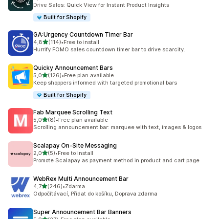
Celkový počet recenzí: 11
Drive Sales: Quick View for Instant Product Insights
Built for Shopify
GA:Urgency Countdown Timer Bar
z 5 hvězd
4,8
(114)
•
Free to install
Celkový počet recenzí: 114
Hurrify FOMO sales countdown timer bar to drive scarcity.
Quicky Announcement Bars
z 5 hvězd
5,0
(126)
•
Free plan available
Celkový počet recenzí: 126
Keep shoppers informed with targeted promotional bars
Built for Shopify
Fab Marquee Scrolling Text
z 5 hvězd
5,0
(8)
•
Free plan available
Celkový počet recenzí: 8
Scrolling announcement bar: marquee with text, images & logos
Scalapay On‑Site Messaging
z 5 hvězd
2,0
(5)
•
Free to install
Celkový počet recenzí: 5
Promote Scalapay as payment method in product and cart page
WebRex Multi Announcement Bar
z 5 hvězd
4,7
(246)
•
Zdarma
Celkový počet recenzí: 246
Odpočítávací, Přidat do košíku, Doprava zdarma
Super Announcement Bar Banners