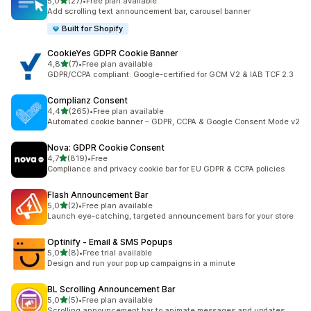
z 5 hvězd
5,0
(27)
•
Free plan available
Celkový počet recenzí: 27
Add scrolling text announcement bar, carousel banner
Built for Shopify
CookieYes GDPR Cookie Banner
z 5 hvězd
4,8
(7)
•
Free plan available
Celkový počet recenzí: 7
GDPR/CCPA compliant. Google-certified for GCM V2 & IAB TCF 2.3
Complianz Consent
z 5 hvězd
4,4
(265)
•
Free plan available
Celkový počet recenzí: 265
Automated cookie banner – GDPR, CCPA & Google Consent Mode v2
Nova: GDPR Cookie Consent
z 5 hvězd
4,7
(819)
•
Free
Celkový počet recenzí: 819
Compliance and privacy cookie bar for EU GDPR & CCPA policies
Flash Announcement Bar
z 5 hvězd
5,0
(2)
•
Free plan available
Celkový počet recenzí: 2
Launch eye-catching, targeted announcement bars for your store
Optinify ‑ Email & SMS Popups
z 5 hvězd
5,0
(8)
•
Free trial available
Celkový počet recenzí: 8
Design and run your pop up campaigns in a minute
BL Scrolling Announcement Bar
z 5 hvězd
5,0
(5)
•
Free plan available
Celkový počet recenzí: 5
Scrolling announcement bar to animate messages and updates.